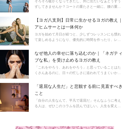
ー先での体調を万全に整える上でも、旅先でのヘルスメ
そろそろ暖かくなってきたし、外に出たいなぁとうずう
ンテナンスは極めて重要。ブリトニースピアーズもそん
ずしてきませんか？コートの重たさと一緒に、腰の重た
なセレブの一人。つい最近、彼女がインスタグラムで宿
さも脱ぎ捨てて、春の週末トリップに出かけましょう！
泊先でのヨガのワークアウトを披露したことで話題にな
あなたの五感が喜ぶ体験が待ってますよ！
【ヨガ八支則】日常に生かせるヨガの教え｜
っています。
アヒムサーとは一体何か
ヨガを始めて月日が経つと、少しずつレッスンにも慣れ
て楽しめるようになり、優先的に時間を作ったり、レッ
スンスケジュールをこまめにチェックしたり、そんな時
間すら楽しく感じることもあるでしょう。様々なポーズ
なぜ他人の幸せに落ち込むのか｜「ネガティ
を覚えて、ちょっと難しいポーズに挑戦することでヨガ
ブな私」を受け止めるヨガの教え
の楽しさがじわじわと実感できる人も多いかもしれませ
ん。そして身体だけでなく心や思考にも変化が感じられ
「これをやろう、あれをやろう」と思っていることはた
るようになる人もいるでしょう。そんな時期だからこ
くさんあるのに、日々の忙しさに追われてうまくいかな
そ、知っておきたいことがあります。ヨガを楽しんでい
かったり、「もっとこうだったらいいのに」「あの人は
く上で、大切なことってなんでしょうか？少し立ち止ま
できるのに、なぜ自分はできないんだろう」そんなふう
「退屈な人生だ」と悲観する前に見直すべき
って考えてみましょう。
に他人と自分とを比べて自信を失くしたり、ネガティブ
こと
な気持ちになってしまうことってありませんか？ヨガ哲
学には〈サントーシャ（知足）〉という教えがあり、
「自分の人生なんて、平凡で退屈だ」そんなふうに考え
「足るを知る」ことが大切と言われていますが、これっ
る人は、ぜひこのコラムを読んでほしい。人生を変える
て日常生活を乗り切っていくのにとても大切な考え方な
のは、決して難しいことではないのだ。
のです。