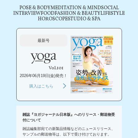
POSE & BODY
MEDITATION & MIND
SOCIAL
INTERVIEW
FOOD
FASHION & BEAUTY
LIFESTYLE
HOROSCOPE
STUDIO & SPA
最新号
Vol.101
2026年06月19日(金)発売！
購入はこちら
雑誌『ヨガジャーナル日本版』へのリリース・郵送物受
付について
雑誌編集部宛ての新製品情報などのニュースリリース、
サンプルの郵送物等は、以下で受け付けております。