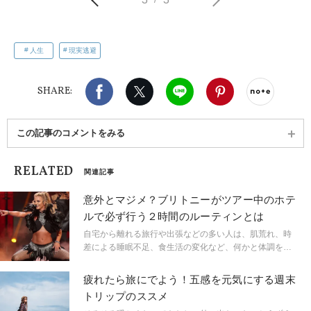
人生
現実逃避
Facebook
X（旧twitter）
LINE
Pinterest
noteで
SHARE:
この記事のコメントをみる
RELATED
関連記事
意外とマジメ？ブリトニーがツアー中のホテ
ルで必ず行う２時間のルーティンとは
自宅から離れる旅行や出張などの多い人は、肌荒れ、時
差による睡眠不足、食生活の変化など、何かと体調を崩
しがち。長旅が続くと頭の回転も冴えず、メンタルなス
トレスも溜まってきて、普段よりももっと体への気遣い
疲れたら旅にでよう！五感を元気にする週末
が必要になってきます。特にツアーやコンサートで世界
トリップのススメ
中を飛び回る歌手やダンサーなどのセレブたちは、ツア