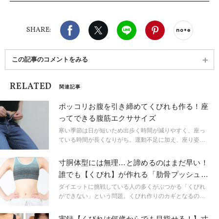
ン！！サタデー』のキャスターとして活動。
Instagram：@mizuki_yoga_、
Facebook
X（旧twitter）
LINE
Pinterest
noteで
@mizuki_@mizuki_0212
SHARE:
この記事のコメントをみる
RELATED
関連記事
ポッコリお腹を引き締めてくびれも作る！座
ってできる腹筋エクササイズ
寒い季節は日が短いため出歩く時間が減りやすく、座っ
ている時間が長くなりがち。運動不足に加え、座り姿勢
が崩れていることで、ポッコリお腹、たるみがどんどん
作られてしまいます。そこで今回は、寒い時期にぴった
寸胴体型には無理…と諦めるのはまだ早い！
りの座ったままでOKの腹筋エクササイズをご紹介しま
誰でも【くびれ】が作れる「肋骨プッシュエ
す。
クサ」
ダイエットに挑戦している人の多くがぶつかる「くびれ
ができない」という問題。くびれ作りのカギとなるの
は、ずばり「肋骨」！ 開いてしまった肋骨をキュッと
締めることで、理想のボディラインが手に入ります。
実録【くびれは何歳からでも目指せる！】寸