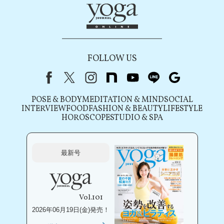
FOLLOW US
Facebook
X（旧Twitter）
instagram
note
youtube
line
Google
POSE & BODY
MEDITATION & MIND
SOCIAL
INTERVIEW
FOOD
FASHION & BEAUTY
LIFESTYLE
HOROSCOPE
STUDIO & SPA
最新号
Vol.101
2026年06月19日(金)発売！