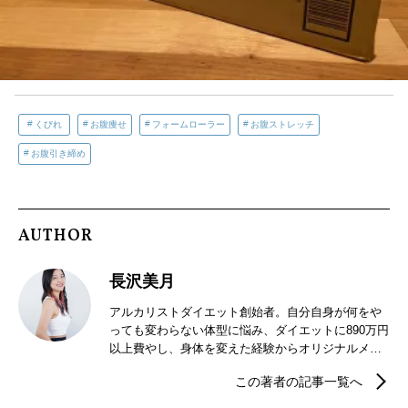
くびれ
お腹痩せ
フォームローラー
お腹ストレッチ
お腹引き締め
AUTHOR
長沢美月
アルカリストダイエット創始者。自分自身が何をや
っても変わらない体型に悩み、ダイエットに890万円
以上費やし、身体を変えた経験からオリジナルメソ
ッドを構築。体型に悩む女性をゼロにする。という
この著者の記事一覧へ
夢に向かい、20代から60代まで幅広く、健康美を作
り上げている。 2021年まで日本テレビ『ズームイ