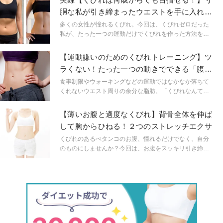
胴な私が引き締まったウエストを手に入れた
側屈ストレッチ
多くの女性が憧れるくびれ。今回は、くびれゼロだった
私が、たった一つの運動だけでくびれを作った方法をお
伝えします。
【運動嫌いのためのくびれトレーニング】ツ
ラくない！たった一つの動きでできる「腹斜
筋トレーニング」
食事制限やウォーキングなどの運動ではなかなか落ちて
くれないウエスト周りの余分な脂肪。「くびれなんて夢
のまた夢」と諦めていませんか？ 今回は効率よくウエ
スト引き締めが叶う「腹斜筋トレーニング」をご紹介し
【薄いお腹と適度なくびれ】背骨全体を伸ば
ます。激しい動きではないので、運動が苦手な人でもつ
して胸からひねる！２つのストレッチエクサ
いていけますよ。
くびれのあるぺタンコのお腹、憧れるだけでなく、自分
のものにしませんか？今回は、お腹をスッキリ引き締め
るストレッチエクササイズをご紹介！お腹だけでなく、
背骨を伸ばしてひねる、２つの動きがポイントです。