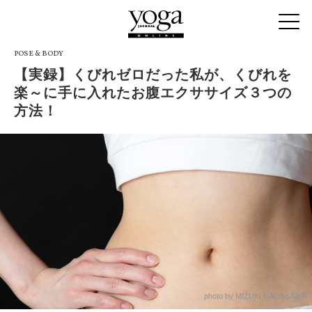
POSE & BODY
【実録】くびれゼロだった私が、くびれを
楽～に手に入れたお腹エクササイズ３つの
方法！
photo by MIZUKI NAGASAWA