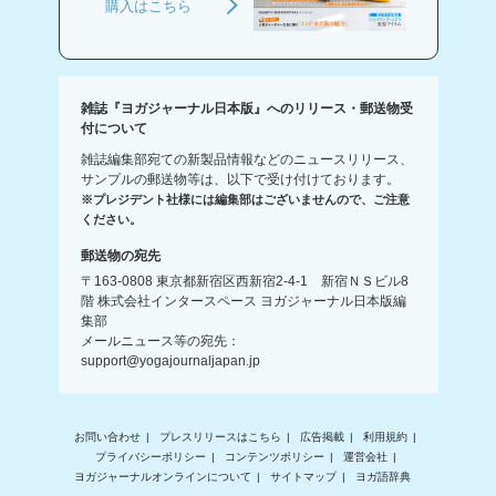
購入はこちら
雑誌『ヨガジャーナル日本版』へのリリース・郵送物受
付について
雑誌編集部宛ての新製品情報などのニュースリリース、
サンプルの郵送物等は、以下で受け付けております。
※プレジデント社様には編集部はございませんので、ご注意
ください。
郵送物の宛先
〒163-0808 東京都新宿区西新宿2-4-1 新宿ＮＳビル8
階 株式会社インタースペース ヨガジャーナル日本版編
集部
メールニュース等の宛先：
support@yogajournaljapan.jp
お問い合わせ
プレスリリースはこちら
広告掲載
利用規約
プライバシーポリシー
コンテンツポリシー
運営会社
ヨガジャーナルオンラインについて
サイトマップ
ヨガ語辞典