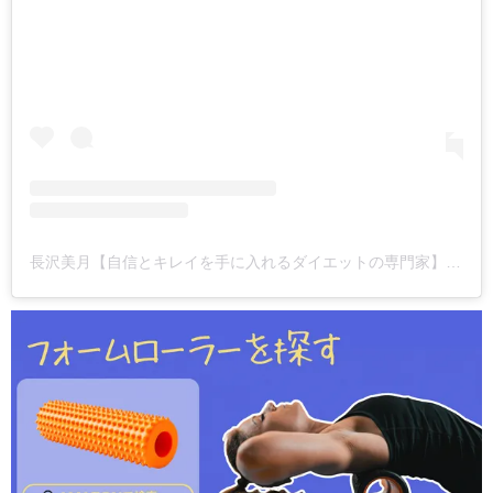
長沢美月【自信とキレイを手に入れるダイエットの専門家】(@mizuki_yoga_)がシェアした投稿