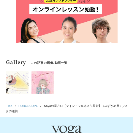
「今、ここ」を生きるためのマインドフルネス占星術の
スタートです。
Gallery
この記事の画像/動画一覧
Top
HOROSCOPE
Sayaの星占い【マインドフルネス占星術】（みずがめ座）／2
月の運勢