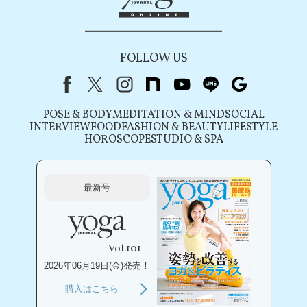
FOLLOW US
Facebook
X（旧Twitter）
instagram
note
youtube
line
Google
POSE & BODY
MEDITATION & MIND
SOCIAL
INTERVIEW
FOOD
FASHION & BEAUTY
LIFESTYLE
HOROSCOPE
STUDIO & SPA
最新号
Vol.101
2026年06月19日(金)発売！
購入はこちら