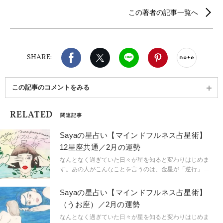
ル」、「LEEweb」の星占いも好評。現在は、京都で
この著者の記事一覧へ
夫と二人で暮らし、星を読み、畑を耕す傍ら、茶道
のお稽古と着物遊びにいそしむ日々。新刊、『占星
術ブックガイド〜星の道の歩き方、アストロロジャ
ーとの対話集〜』（5500円/説話社）が好評発売中。
Facebook
X（旧twitter）
LINE
Pinterest
noteで
SHARE:
この記事のコメントをみる
RELATED
関連記事
Sayaの星占い【マインドフルネス占星術】
12星座共通／2月の運勢
なんとなく過ぎていた日々が星を知ると変わりはじめま
す。あの人がこんなことを言うのは、金星が「逆行」し
ているから。連絡ミスが多発するのは水星「逆行」のせ
い。こんなにも気持ちが盛り上がるのは満月だからと言
Sayaの星占い【マインドフルネス占星術】
うように。星という眼鏡をもつことで、小さなささやき
（うお座）／2月の運勢
や予兆にも気づき始め、「今、ここ」に集中できるよう
に。マインドフルに生きられるようになるのです。
なんとなく過ぎていた日々が星を知ると変わりはじめま