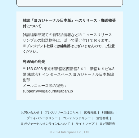
雑誌『ヨガジャーナル日本版』へのリリース・郵送物受
付について
雑誌編集部宛ての新製品情報などのニュースリリース、
サンプルの郵送物等は、以下で受け付けております。
※プレジデント社様には編集部はございませんので、ご注意
ください。
郵送物の宛先
〒163-0808 東京都新宿区西新宿2-4-1 新宿ＮＳビル8
階 株式会社インタースペース ヨガジャーナル日本版編
集部
メールニュース等の宛先：
support@yogajournaljapan.jp
お問い合わせ
プレスリリースはこちら
広告掲載
利用規約
プライバシーポリシー
コンテンツポリシー
運営会社
ヨガジャーナルオンラインについて
サイトマップ
ヨガ語辞典
© 2024 Interspace Co., Ltd.