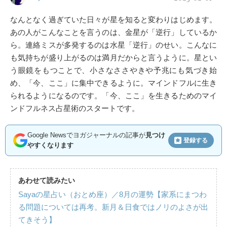
なんとなく過ぎていた日々が星を知ると変わりはじめます。
あの人がこんなことを言うのは、金星が「逆行」しているか
ら。連絡ミスが多発するのは水星「逆行」のせい。こんなに
も気持ちが盛り上がるのは満月だからと言うように。星とい
う眼鏡をもつことで、小さなささやきや予兆にも気づき始
め、「今、ここ」に集中できるように。マインドフルに生き
られるようになるのです。「今、ここ」を生きるためのマイ
ンドフルネス占星術のスタートです。
Google Newsでヨガジャーナルの記事が
見つけ
登録する
やすくなります
あわせて読みたい
Sayaの星占い（おとめ座）／8月の運勢【家系にまつわ
る問題については再考。新月＆日食ではノリのよさが出
てきそう】