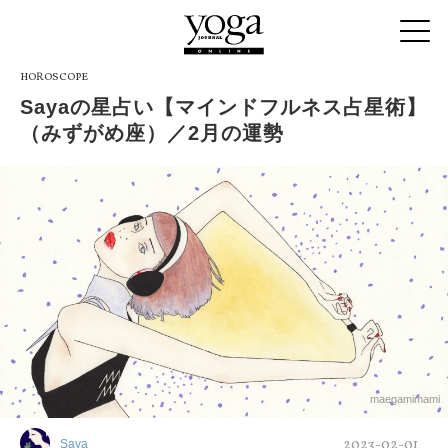
HOROSCOPE
Sayaの星占い【マインドフルネス占星術】
（みずがめ座）／2月の運勢
maegamimami
2023-02-01
Saya