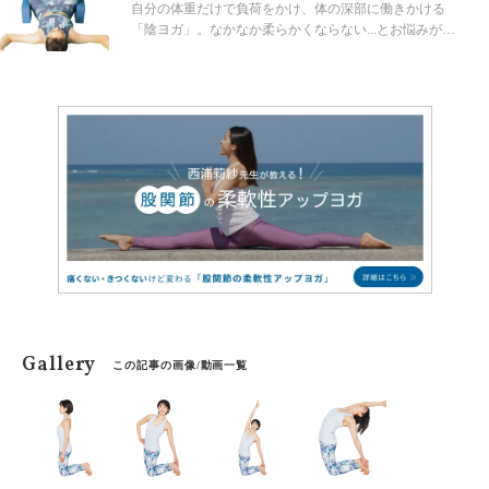
ガストレッチ」
自分の体重だけで負荷をかけ、体の深部に働きかける
「陰ヨガ」。なかなか柔らかくならない...とお悩みが多
い股関節、ハムストリングス、肩甲骨に効く、陰ヨガの
ポーズを教えてもらいました！
Gallery
この記事の画像/動画一覧