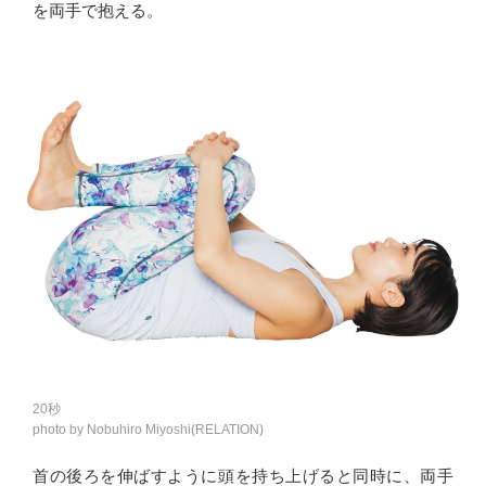
を両手で抱える。
20秒
photo by Nobuhiro Miyoshi(RELATION)
首の後ろを伸ばすように頭を持ち上げると同時に、両手