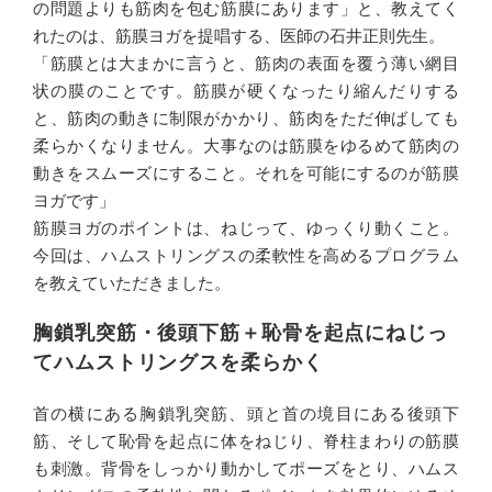
の問題よりも筋肉を包む筋膜にあります」と、教えてく
れたのは、筋膜ヨガを提唱する、医師の石井正則先生。
「筋膜とは大まかに言うと、筋肉の表面を覆う薄い網目
状の膜のことです。筋膜が硬くなったり縮んだりする
と、筋肉の動きに制限がかかり、筋肉をただ伸ばしても
柔らかくなりません。大事なのは筋膜をゆるめて筋肉の
動きをスムーズにすること。それを可能にするのが筋膜
ヨガです」
筋膜ヨガのポイントは、ねじって、ゆっくり動くこと。
今回は、ハムストリングスの柔軟性を高めるプログラム
を教えていただきました。
胸鎖乳突筋・後頭下筋＋恥骨を起点にねじっ
てハムストリングスを柔らかく
首の横にある胸鎖乳突筋、頭と首の境目にある後頭下
筋、そして恥骨を起点に体をねじり、脊柱まわりの筋膜
も刺激。背骨をしっかり動かしてポーズをとり、ハムス