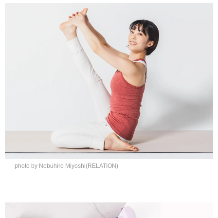
photo by Nobuhiro Miyoshi(RELATION)