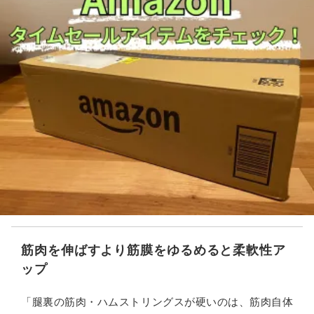
筋肉を伸ばすより筋膜をゆるめると柔軟性ア
ップ
「腿裏の筋肉・ハムストリングスが硬いのは、筋肉自体