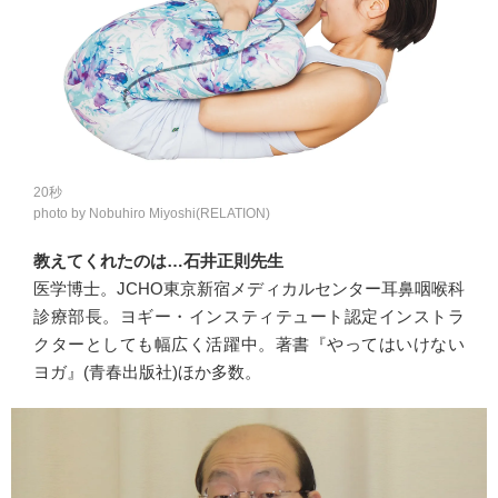
20秒
photo by Nobuhiro Miyoshi(RELATION)
教えてくれたのは…石井正則先生
医学博士。JCHO東京新宿メディカルセンター耳鼻咽喉科
診療部長。ヨギー・インスティテュート認定インストラ
クターとしても幅広く活躍中。著書『やってはいけない
ヨガ』(青春出版社)ほか多数。