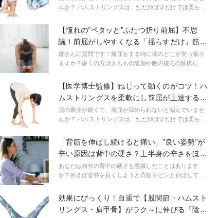
んか？ ハムストリングスは、ただ伸ばすだけでは柔らか
くなりません。筋膜にアプローチして、 効率よく簡単に
柔軟性を高める方法を紹介します。
【憧れの"ペタッと"ふたつ折り前屈】不思
議！前屈がしやすくなる「揺らすだけ」筋膜
リリース
皆さんに質問です！前屈をする時に体のどこが突っ張り
ますか？多くの方は太ももの裏側や腰の後ろの筋肉に制
限を感じるのではないでしょうか。いくらストレッチを
繰り返しても、筋肉が硬いままではなかなか前屈が深ま
【医学博士監修】ねじって動くのがコツ！ハ
りません。今回はゆらゆら揺れるだけで前屈しやすくな
ムストリングスを柔軟にし前屈が上達する
る、簡単な筋膜リリースをご紹介します。
「筋膜はがしヨガ」
腿の裏側が硬くて、前屈が深められないと悩んでいませ
んか？ ハムストリングスは、ただ伸ばすだけでは柔らか
くなりません。筋膜にアプローチして、 効率よく簡単に
柔軟性を高める方法を紹介します。
「背筋を伸ばし続けると痛い」"良い姿勢"が
辛い原因は背中の硬さ？上半身の辛さをほぐ
す筋膜リリース
あなたは自分の背中の硬さを意識したことはあります
か？例えば姿勢を良くしようと背筋をピンと伸ばしてみ
た時、だんだん辛くなるようであれば背中の硬さが原因
かもしれません。今回はセルフで簡単にできる、硬くな
効果にびっくり！自重で【股関節・ハムスト
った筋肉をほぐして柔らかさを取り戻すための筋膜リリ
リングス・肩甲骨】がラク～に伸びる「陰ヨ
ースを紹介します。