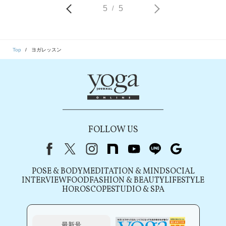
5
5
/
Top
ヨガレッスン
FOLLOW US
Facebook
X（旧Twitter）
instagram
note
youtube
line
Google
POSE & BODY
MEDITATION & MIND
SOCIAL
INTERVIEW
FOOD
FASHION & BEAUTY
LIFESTYLE
HOROSCOPE
STUDIO & SPA
最新号