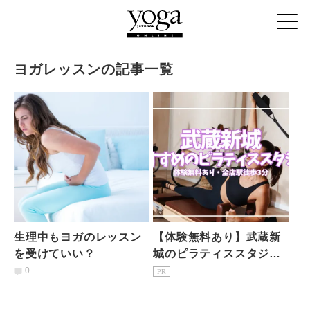
ヨガレッスンの記事一覧
生理中もヨガのレッスン
【体験無料あり】武蔵新
を受けていい？
城のピラティススタジオ7
選｜初心者・女性専用を
0
PR
駅徒歩3分で比較