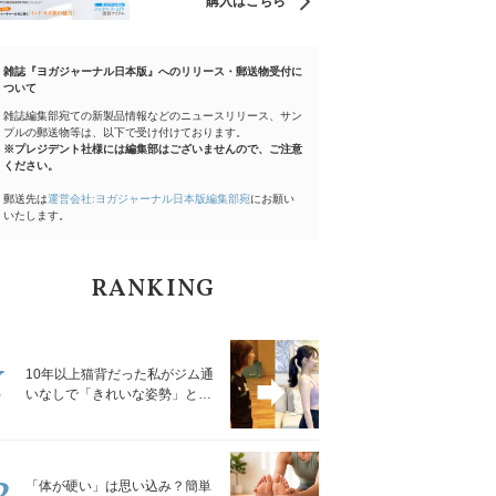
購入はこちら
雑誌『ヨガジャーナル日本版』へのリリース・郵送物受付に
ついて
雑誌編集部宛ての新製品情報などのニュースリリース、サン
プルの郵送物等は、以下で受け付けております。
※プレジデント社様には編集部はございませんので、ご注意
ください。
郵送先は
運営会社:ヨガジャーナル日本版編集部宛
にお願い
いたします。
RANKING
1
10年以上猫背だった私がジム通
いなしで「きれいな姿勢」と褒
められるようになった秘密の習
慣
2
「体が硬い」は思い込み？簡単