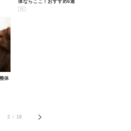
体ならここ！おすすめ6選
PR
整体
2
19
/