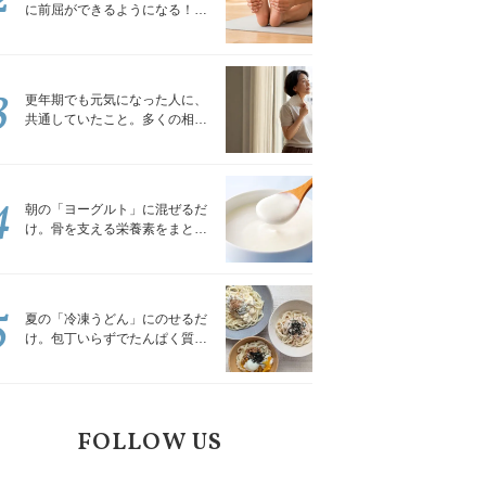
に前屈ができるようになる！腿
裏を少しずつゆるめる「前屈ス
トレッチ」
3
更年期でも元気になった人に、
共通していたこと。多くの相談
を受けてきた私が言える、たっ
たひとつのこと
4
朝の「ヨーグルト」に混ぜるだ
け。骨を支える栄養素をまとめ
て補える食材3選｜管理栄養士が
解説
5
夏の「冷凍うどん」にのせるだ
け。包丁いらずでたんぱく質を
補える組み合わせ3選｜管理栄養
士が解説
FOLLOW US