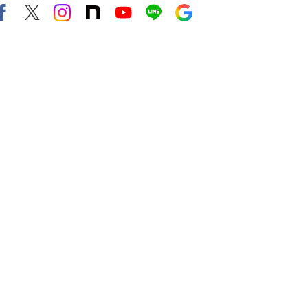
Facebook
X（旧twitter）
instagram
note
Youtube
line
Google