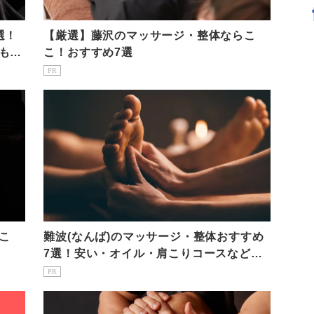
選！
【厳選】藤沢のマッサージ・整体ならこ
も紹
こ！おすすめ7選
PR
こ
難波(なんば)のマッサージ・整体おすすめ
7選！安い・オイル・肩こりコースなど特
徴も紹介！
PR