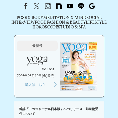
Facebook
X（旧Twitter）
instagram
note
youtube
line
Google
POSE & BODY
MEDITATION & MIND
SOCIAL
INTERVIEW
FOOD
FASHION & BEAUTY
LIFESTYLE
HOROSCOPE
STUDIO & SPA
最新号
Vol.101
2026年06月19日(金)発売！
購入はこちら
雑誌『ヨガジャーナル日本版』へのリリース・郵送物受
付について