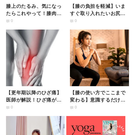
膝上のたるみ、気になっ
【膝の負担を軽減】いま
たらこれやって！膝肉引
すぐ取り入れたいお尻ス
き締めZエクササイズ
イッチエクササイズと歩
0
0
き方のポイント
【更年期以降のひざ痛】
【膝の使い方でここまで
医師が解説！ひざ痛が治
変わる】意識するだけ！
らないワケ、痛みの負の
効率よく筋力アップでき
0
0
スパイラルを止める唯一
るスクワットの「裏ワ
の方法
ザ」