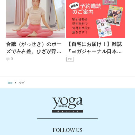
合蹠（がっせき）のポー
【自宅にお届け！】雑誌
ズで左右差、ひざが浮く
『ヨガジャーナル日本
人必見！股関節ではなく
版』予約購読のご案内
0
PR
〇〇を伸ばせば1回で変化
あり
Top
ひざ
FOLLOW US