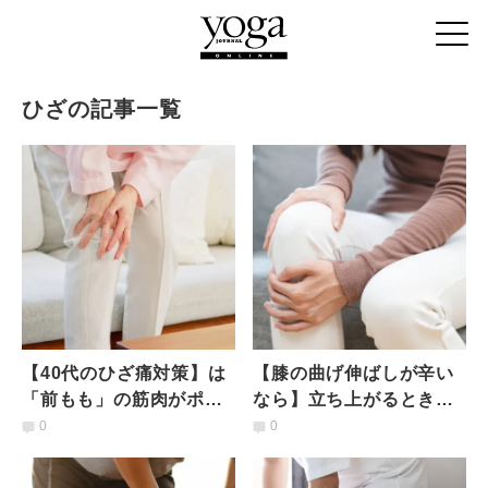
ひざの記事一覧
【40代のひざ痛対策】は
【膝の曲げ伸ばしが辛い
「前もも」の筋肉がポイ
なら】立ち上がるときの
ント！大腿四頭筋の衰え
膝の負担を和らげるお手
0
0
をチェックし鍛える簡単
軽イメージ術
エクサ