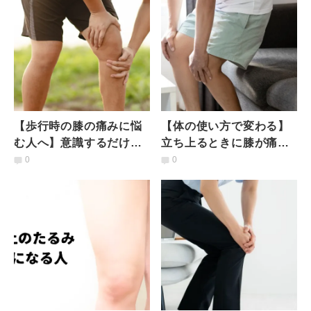
【歩行時の膝の痛みに悩
【体の使い方で変わる】
む人へ】意識するだけで
立ち上るときに膝が痛い
OK「膝の負担を軽くする
人のための「よっこらし
0
0
歩き方」
ょ」にならない立ち方