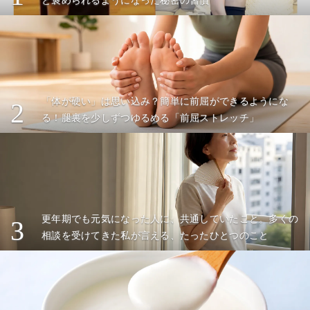
と褒められるようになった秘密の習慣
「体が硬い」は思い込み？簡単に前屈ができるようにな
2
る！腿裏を少しずつゆるめる「前屈ストレッチ」
更年期でも元気になった人に、共通していたこと。多くの
3
相談を受けてきた私が言える、たったひとつのこと