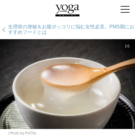
生理前の便秘＆お腹ポッコリに悩む女性必見。PMS期にお
すすめフードとは
1/1
（Photo by PIXTA)