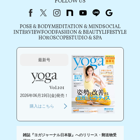
FOLLOW US
Facebook
X（旧Twitter）
instagram
note
youtube
line
Google
POSE & BODY
MEDITATION & MIND
SOCIAL
INTERVIEW
FOOD
FASHION & BEAUTY
LIFESTYLE
HOROSCOPE
STUDIO & SPA
最新号
Vol.101
2026年06月19日(金)発売！
購入はこちら
雑誌『ヨガジャーナル日本版』へのリリース・郵送物受