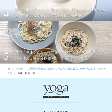
朝の「ヨーグルト」に混ぜるだけ。骨を支える栄養素をま
4
とめて補える食材3選｜管理栄養士が解説
夏の「冷凍うどん」にのせるだけ。包丁いらずでたんぱく
5
質を補える組み合わせ3選｜管理栄養士が解説
Top
FOOD
生理前の便秘＆お腹ポッコリに悩む女性必見。PMS期におすすめフー
ドとは
画像・動画一覧