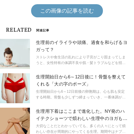
この画像の記事を読む
RELATED
関連記事
生理前のイライラや頭痛、過食を和らげるヨ
ガって？
ストレスや食生活の乱れにより子宮がこり固まってしま
うと、女性特有の体調不良や肌・髪トラブルなどを招い
てしまいます。仁平美香先生のヨガメソッドで、しなや
かで美しい子宮を取り戻しましょう。今回は、生理前の
生理開始日から6～12日後に！骨盤を整えて
イライラや頭痛といったPMSを和らげてくれるヨガポー
くれる「大の字のポーズ」
ズを2つご紹介。わかりやすい動画付です！
生理開始日から6～12日前後の卵胞期は、心も肌も安定
する時期。骨盤も少しずつ締まっていき、一番体調が安
定しています。代謝も上がるので、ダイエットにもおす
すめの時期。アクティブに動いて、代謝の高い体をつく
生理用下着はここまで進化した。NY発のハ
っていきましょう！ この時期におすすめのポーズを、
イテクショーツで煩わしい生理中のヨガも快
子宮美人ヨガを指導する仁平美香先生に教えてもらいま
適に
した。
大切なことだとわかっていても、多くの人々にとって煩
わしい存在が周期的にやってくる生理。期間中はナプキ