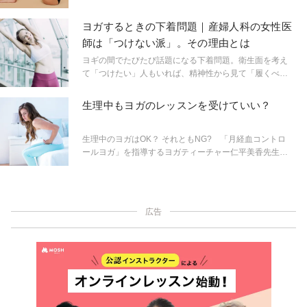
ンやタンポンの携行は必至。着るものを選び、運動時に
は下着のズレや漏れが気になったり。けれども、そんな
ヨガするときの下着問題｜産婦人科の女性医
心配もなく、いつも通りに生活し、運動を楽しむことが
師は「つけない派」。その理由とは
できたらどんなに楽なことでしょう。そんな私たちのさ
さやかな願いを一歩前に押し出してくれたのが、ニュー
ヨギの間でたびたび話題になる下着問題。衛生面を考え
ヨーク発の下着ブランドTHINX（シンクス）。人に優し
て「つけたい」人もいれば、精神性から見て「履くべき
く、環境にも優しい。悩ましい月経期間の負担を軽減
ではない」と考える人も。そこで、今回は医学的見地か
し、よりシンプルで快適なものにしてくれると話題のシ
らその答えを導く。
生理中もヨガのレッスンを受けていい？
ョーツを実際に着用してみました。
生理中のヨガはOK？ それともNG? 「月経血コントロ
ールヨガ」を指導するヨガティーチャー仁平美香先生に
聞いてみました。
広告