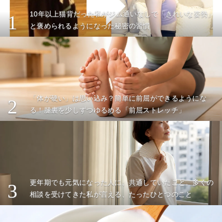
10年以上猫背だった私がジム通いなしで「きれいな姿勢」
1
と褒められるようになった秘密の習慣
「体が硬い」は思い込み？簡単に前屈ができるようにな
2
る！腿裏を少しずつゆるめる「前屈ストレッチ」
更年期でも元気になった人に、共通していたこと。多くの
3
相談を受けてきた私が言える、たったひとつのこと