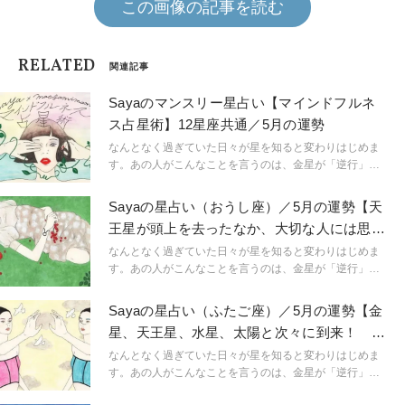
この画像の記事を読む
RELATED
関連記事
Sayaのマンスリー星占い【マインドフルネ
ス占星術】12星座共通／5月の運勢
なんとなく過ぎていた日々が星を知ると変わりはじめま
す。あの人がこんなことを言うのは、金星が「逆行」し
ているから。連絡ミスが多発するのは水星「逆行」のせ
い。こんなにも気持ちが盛り上がるのは満月だからと言
Sayaの星占い（おうし座）／5月の運勢【天
うように。星という眼鏡をもつことで、小さなささやき
王星が頭上を去ったなか、大切な人には思い
や予兆にも気づき始め、「今、ここ」に集中できるよう
を伝えること】
に。マインドフルに生きられるようになるのです。
なんとなく過ぎていた日々が星を知ると変わりはじめま
「今、ここ」を生きるためのマインドフルネスな占星術
す。あの人がこんなことを言うのは、金星が「逆行」し
です。
ているから。連絡ミスが多発するのは水星「逆行」のせ
い。こんなにも気持ちが盛り上がるのは満月だからと言
Sayaの星占い（ふたご座）／5月の運勢【金
うように。星という眼鏡をもつことで、小さなささやき
星、天王星、水星、太陽と次々に到来！ ハ
や予兆にも気づき始め、「今、ここ」に集中できるよう
イテンションで乗り切って】
に。マインドフルに生きられるようになるのです。
なんとなく過ぎていた日々が星を知ると変わりはじめま
「今、ここ」を生きるためのマインドフルネスな占星術
す。あの人がこんなことを言うのは、金星が「逆行」し
です。
ているから。連絡ミスが多発するのは水星「逆行」のせ