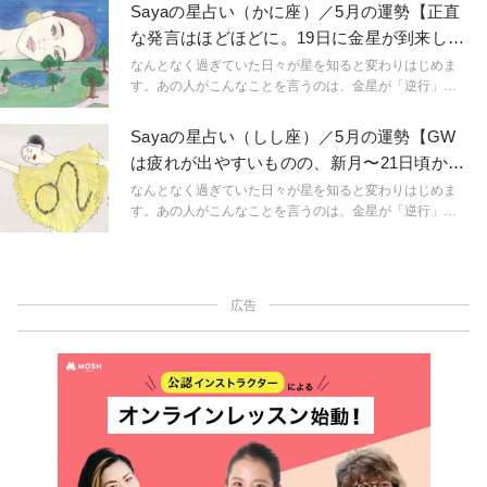
い。こんなにも気持ちが盛り上がるのは満月だからと言
Sayaの星占い（かに座）／5月の運勢【正直
うように。星という眼鏡をもつことで、小さなささやき
な発言はほどほどに。19日に金星が到来し、
や予兆にも気づき始め、「今、ここ」に集中できるよう
仲間うちで楽しみたくなる】
に。マインドフルに生きられるようになるのです。
なんとなく過ぎていた日々が星を知ると変わりはじめま
「今、ここ」を生きるためのマインドフルネスな占星術
す。あの人がこんなことを言うのは、金星が「逆行」し
です。
ているから。連絡ミスが多発するのは水星「逆行」のせ
い。こんなにも気持ちが盛り上がるのは満月だからと言
Sayaの星占い（しし座）／5月の運勢【GW
うように。星という眼鏡をもつことで、小さなささやき
は疲れが出やすいものの、新月〜21日頃か
や予兆にも気づき始め、「今、ここ」に集中できるよう
ら、徐々にエンジンがかかる】
に。マインドフルに生きられるようになるのです。
なんとなく過ぎていた日々が星を知ると変わりはじめま
「今、ここ」を生きるためのマインドフルネスな占星術
す。あの人がこんなことを言うのは、金星が「逆行」し
です。
ているから。連絡ミスが多発するのは水星「逆行」のせ
い。こんなにも気持ちが盛り上がるのは満月だからと言
うように。星という眼鏡をもつことで、小さなささやき
や予兆にも気づき始め、「今、ここ」に集中できるよう
広告
に。マインドフルに生きられるようになるのです。
「今、ここ」を生きるためのマインドフルネスな占星術
です。