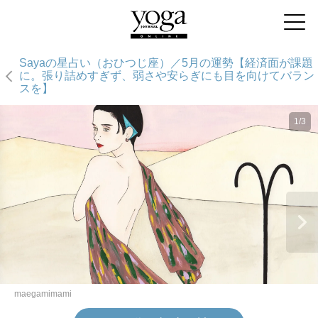
Sayaの星占い（おひつじ座）／5月の運勢【経済面が課題
に。張り詰めすぎず、弱さや安らぎにも目を向けてバラン
スを】
1/3
maegamimami