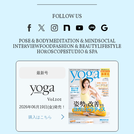
FOLLOW US
Facebook
X（旧Twitter）
instagram
note
youtube
line
Google
POSE & BODY
MEDITATION & MIND
SOCIAL
INTERVIEW
FOOD
FASHION & BEAUTY
LIFESTYLE
HOROSCOPE
STUDIO & SPA
最新号
Vol.101
2026年06月19日(金)発売！
購入はこちら