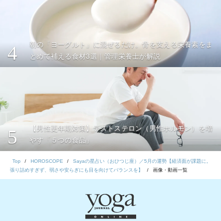
朝の「ヨーグルト」に混ぜるだけ。骨を支える栄養素をま
4
とめて補える食材3選｜管理栄養士が解説
【男性更年期対策】テストステロン（男性ホルモン）を増
5
やす「５つの食品」
Top
HOROSCOPE
Sayaの星占い（おひつじ座）／5月の運勢【経済面が課題に。
張り詰めすぎず、弱さや安らぎにも目を向けてバランスを】
画像・動画一覧