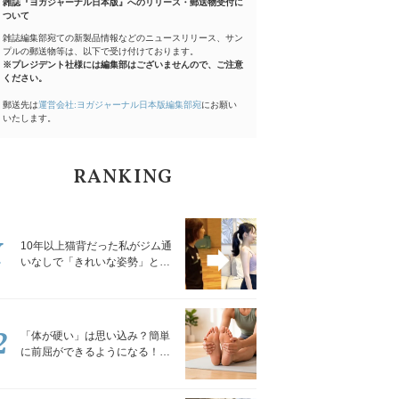
雑誌『ヨガジャーナル日本版』へのリリース・郵送物受付に
ついて
雑誌編集部宛ての新製品情報などのニュースリリース、サン
プルの郵送物等は、以下で受け付けております。
※プレジデント社様には編集部はございませんので、ご注意
ください。
郵送先は
運営会社:ヨガジャーナル日本版編集部宛
にお願い
いたします。
RANKING
1
10年以上猫背だった私がジム通
いなしで「きれいな姿勢」と褒
められるようになった秘密の習
慣
2
「体が硬い」は思い込み？簡単
に前屈ができるようになる！腿
裏を少しずつゆるめる「前屈ス
トレッチ」