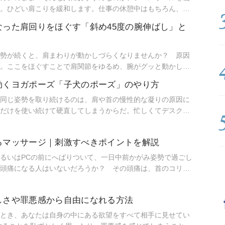
。ひどい肩こりを緩和します。仕事の休憩中はもちろん、ヨ
め！
なった肩回りをほぐす「斜め45度の腕伸ばし」と
勢が続くと、肩まわりが動かしづらくなりませんか？ 原因
。ここをほぐすことで肩関節をゆるめ、腕がグッと動かしや
グで腕を伸ばせない人にも効果的です！
効くヨガポーズ「子犬のポーズ」のやり方
同じ姿勢を取り続けるのは、肩や首の慢性的な凝りの原因に
だけを使い続けて硬直してしまうからだ。忙しくてデスクか
宅でゆっくり「子犬のポーズ」でストレッチをしよう。
るマッサージ｜刺激すべきポイントを解説
るいはPCの前にへばりついて、一日中前かがみ姿勢で過ごし
頭痛になる人はいないだろうか？ その頭痛は、首のコリや
リ・肩コリから来る頭痛を和らげる方法を紹介する。
しさや罪悪感から自由になれる方法
とき、あなたは自身の中にある欲望をすべて相手に見せてい