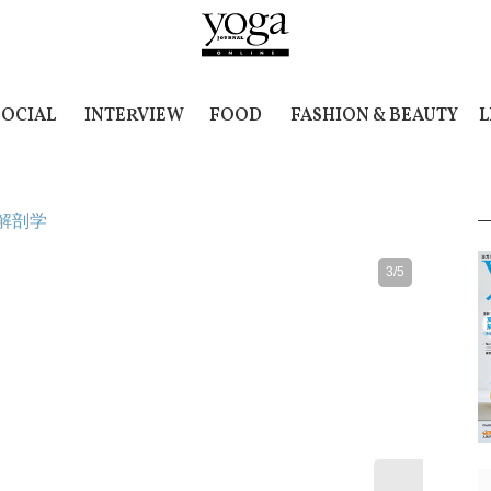
SOCIAL
INTERVIEW
FOOD
FASHION & BEAUTY
L
解剖学
3/5