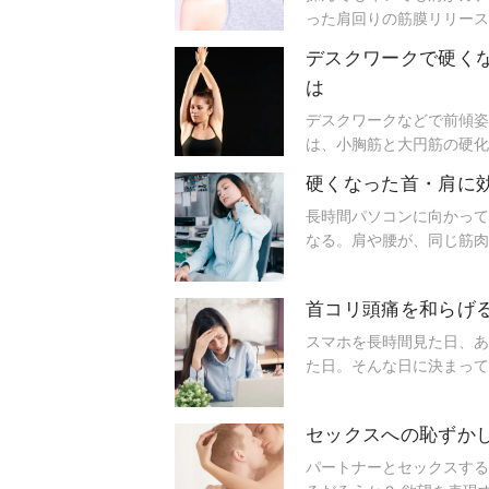
った肩回りの筋膜リリース
ガの前後に行うのもおすす
デスクワークで硬く
は
デスクワークなどで前傾姿
は、小胸筋と大円筋の硬化
すくなります。ダウンドッ
硬くなった首・肩に
長時間パソコンに向かって
なる。肩や腰が、同じ筋肉
ら離れられない時期は、自
首コリ頭痛を和らげ
スマホを長時間見た日、あ
た日。そんな日に決まって
肩のコリが原因かも。首コ
セックスへの恥ずか
パートナーとセックスする