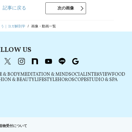
記事に戻る
次の画像
よう｜ヨガ解剖学
画像・動画一覧
LLOW US
acebook
X（旧Twitter）
instagram
note
youtube
line
Google
E & BODY
MEDITATION & MIND
SOCIAL
INTERVIEW
FOOD
HION & BEAUTY
LIFESTYLE
HOROSCOPE
STUDIO & SPA
送物受付について