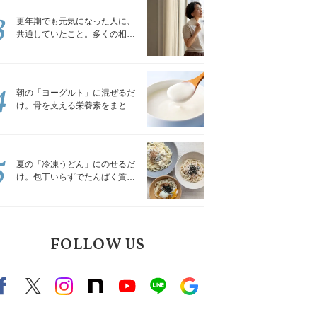
3
更年期でも元気になった人に、
共通していたこと。多くの相談
を受けてきた私が言える、たっ
たひとつのこと
4
朝の「ヨーグルト」に混ぜるだ
け。骨を支える栄養素をまとめ
て補える食材3選｜管理栄養士が
解説
5
夏の「冷凍うどん」にのせるだ
け。包丁いらずでたんぱく質を
補える組み合わせ3選｜管理栄養
士が解説
FOLLOW US
Facebook
X（旧twitter）
instagram
note
Youtube
line
Google