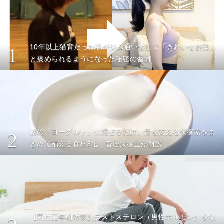
10年以上猫背だった私がジム通いなしで「きれいな姿勢」
1
と褒められるようになった秘密の習慣
朝の「ヨーグルト」に混ぜるだけ。骨を支える栄養素をま
2
とめて補える食材3選｜管理栄養士が解説
【男性更年期対策】テストステロン（男性ホルモン）を増