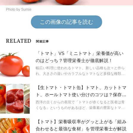
Photo by Sumie
この画像の記事を読む
RELATED
関連記事
「トマト」VS「ミニトマト」栄養価が高い
のはどっち？管理栄養士が徹底解説！
幅広い料理に使われるトマト。新しい品種も次々と作ら
れ、大きさの違いやカラフルなトマトなど多様な種類が
作られています。同じトマトでもトマトとミニトマトは
大きさの違いだけでなく栄養価も違うのはご存じでしょ
【生トマト・トマト缶】トマト、カットトマ
うか？この記事ではトマトとミニトマトの栄養素の違い
ト、ホールトマト使い分けのコツは？保存方
と効果的な食べ方を紹介します。
法とあわせて解説
西洋の古くからの表現で「トマトが赤くなると医者は青
くなる」というものがあるほど、栄養素の豊富なトマ
ト。さらに、「トマトのあるところに、料理下手はいな
い」というくらい、うま味成分のグルタミン酸を多く含
【トマト】栄養吸収率がグッと上がる「組み
んでいます。 生のトマトと缶詰のトマトがありますが、
合わせると最強な食材」を管理栄養士が解説
種類ごとの特徴を活かして使い分けて保存すればもっと