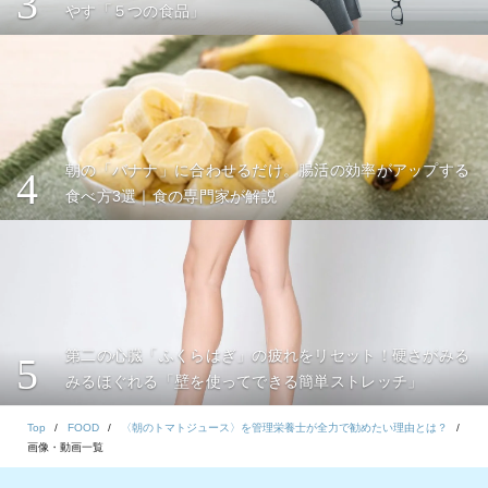
3
やす「５つの食品」
朝の「バナナ」に合わせるだけ。腸活の効率がアップする
4
食べ方3選｜食の専門家が解説
第二の心臓「ふくらはぎ」の疲れをリセット！硬さがみる
5
みるほぐれる「壁を使ってできる簡単ストレッチ」
Top
FOOD
〈朝のトマトジュース〉を管理栄養士が全力で勧めたい理由とは？
画像・動画一覧