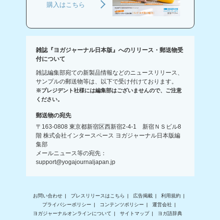
購入はこちら
雑誌『ヨガジャーナル日本版』へのリリース・郵送物受
付について
雑誌編集部宛ての新製品情報などのニュースリリース、
サンプルの郵送物等は、以下で受け付けております。
※プレジデント社様には編集部はございませんので、ご注意
ください。
郵送物の宛先
〒163-0808 東京都新宿区西新宿2-4-1 新宿ＮＳビル8
階 株式会社インタースペース ヨガジャーナル日本版編
集部
メールニュース等の宛先：
support@yogajournaljapan.jp
お問い合わせ
プレスリリースはこちら
広告掲載
利用規約
プライバシーポリシー
コンテンツポリシー
運営会社
ヨガジャーナルオンラインについて
サイトマップ
ヨガ語辞典