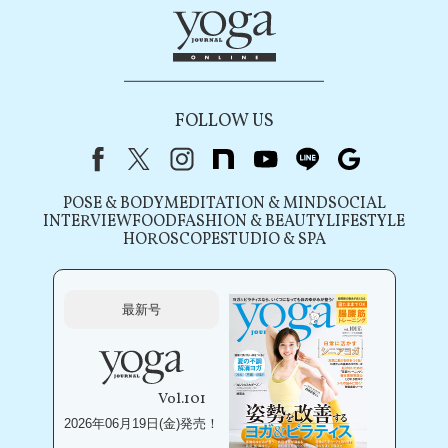
FOLLOW US
Facebook
X（旧Twitter）
instagram
note
youtube
line
Google
POSE & BODY
MEDITATION & MIND
SOCIAL
INTERVIEW
FOOD
FASHION & BEAUTY
LIFESTYLE
HOROSCOPE
STUDIO & SPA
最新号
Vol.101
2026年06月19日(金)発売！