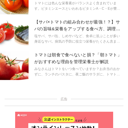
上手にトマト料理を楽しむことができますよ。
トマトには色んな栄養素がバランスよく含まれていま
す。ビタミンエースといわれるビタミンA・C・Eが豊富
でカリウムや食物繊維も含まれています。そんな栄養満
点のトマトと組み合わせることでさらに栄養価がアップ
【サバ×トマトの組み合わせが最強！？】サ
する食材を簡単にできるレシピと一緒に紹介します。
バの旨味&栄養をアップする食べ方、調理の
ヒントを解説
塩サバ、サバ缶、しめサバなど、食卓に並ぶことが多い
身近なサバ。病気の予防に役立つ栄養がたくさん含まれ
ていると有名ですね。そんなサバの栄養を効率良くとる
にはトマトと一緒に食べることがおすすめです。栄養効
トマトは朝食で食べないと損？「朝トマト」
果が高まるだけではなくおいしさもアップ。その理由や
がおすすめな理由を管理栄養士が解説
利用方法について管理栄養士が紹介します。ぜひサバを
食べる時、調理する時の参考にしてくださいね。
みなさんはトマトをいつ食べていますか？お弁当のおか
ずに、ランチのパスタに、夜ご飯のサラダに、トマトは
どの時間帯にもぴったりな食材ですよね。しかし、実は
トマトを食べるなら「朝ごはん」が１番おすすめ。今回
はトマトが朝食にぴったりな理由や、おすすめの食べ方
をご紹介します。
広告