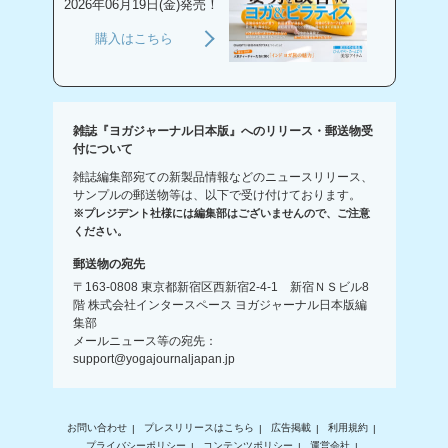
2026年06月19日(金)発売！
購入はこちら
雑誌『ヨガジャーナル日本版』へのリリース・郵送物受
付について
雑誌編集部宛ての新製品情報などのニュースリリース、
サンプルの郵送物等は、以下で受け付けております。
※プレジデント社様には編集部はございませんので、ご注意
ください。
郵送物の宛先
〒163-0808 東京都新宿区西新宿2-4-1 新宿ＮＳビル8
階 株式会社インタースペース ヨガジャーナル日本版編
集部
メールニュース等の宛先：
support@yogajournaljapan.jp
お問い合わせ
プレスリリースはこちら
広告掲載
利用規約
プライバシーポリシー
コンテンツポリシー
運営会社