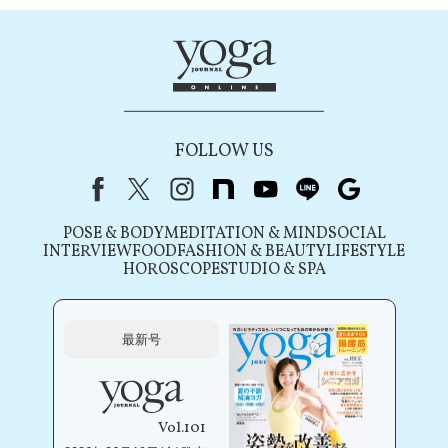
FOLLOW US
Facebook
X（旧Twitter）
instagram
note
youtube
line
Google
POSE & BODY
MEDITATION & MIND
SOCIAL
INTERVIEW
FOOD
FASHION & BEAUTY
LIFESTYLE
HOROSCOPE
STUDIO & SPA
最新号
Vol.101