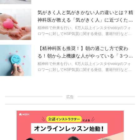
広い分野で活動する精神科医しょうさんが、HSPやメン
タルヘルスに関する身近なギモンを解説。生きづらいを
気がきく人と気がきかない人の違いとは？精
ラクにするためのヒントを連載形式で紹介します。
神科医が教える「気がきく人」に近づくため
の2つの方法
精神科で外来を行い、6万人以上インスタやvoicyのフォ
ロワーに対してHSP気質に関する発信、書籍刊行など幅
広い分野で活動する精神科医しょうさんが、HSPやメン
タルヘルスに関する身近なギモンを解説。生きづらいを
【精神科医も推奨！】朝の過ごし方で変わ
ラクにするためのヒントを連載形式で紹介します。
る！朝から上機嫌な人がやっている「３つの
朝習慣」
精神科で外来を行い、6万人以上インスタやvoicyのフォ
ロワーに対してHSP気質に関する発信、書籍刊行など幅
広い分野で活動する精神科医しょうさんが、HSPやメン
タルヘルスに関する身近なギモンを解説。生きづらいを
ラクにするためのヒントを連載形式で紹介します。
広告