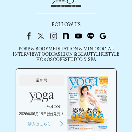
FOLLOW US
Facebook
X（旧Twitter）
instagram
note
youtube
line
Google
POSE & BODY
MEDITATION & MIND
SOCIAL
INTERVIEW
FOOD
FASHION & BEAUTY
LIFESTYLE
HOROSCOPE
STUDIO & SPA
最新号
Vol.101
2026年06月19日(金)発売！
購入はこちら