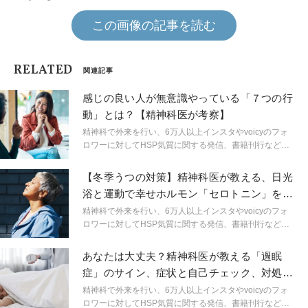
この画像の記事を読む
RELATED
関連記事
感じの良い人が無意識やっている「７つの行
動」とは？【精神科医が考察】
精神科で外来を行い、6万人以上インスタやvoicyのフォ
ロワーに対してHSP気質に関する発信、書籍刊行など幅
広い分野で活動する精神科医しょうさんが、HSPやメン
タルヘルスに関する身近なギモンを解説。生きづらいを
【冬季うつの対策】精神科医が教える、日光
ラクにするためのヒントを連載形式で紹介します。
浴と運動で幸せホルモン「セロトニン」を増
やす方法
精神科で外来を行い、6万人以上インスタやvoicyのフォ
ロワーに対してHSP気質に関する発信、書籍刊行など幅
広い分野で活動する精神科医しょうさんが、HSPやメン
タルヘルスに関する身近なギモンを解説。生きづらいを
あなたは大丈夫？精神科医が教える「過眠
ラクにするためのヒントを連載形式で紹介します。
症」のサイン、症状と自己チェック、対処法
とは？
精神科で外来を行い、6万人以上インスタやvoicyのフォ
ロワーに対してHSP気質に関する発信、書籍刊行など幅