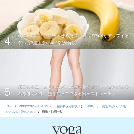
朝の「バナナ」に合わせるだけ。腸活の効率がアップする
4
食べ方3選｜食の専門家が解説
第二の心臓「ふくらはぎ」の疲れをリセット！硬さがみる
5
みるほぐれる「壁を使ってできる簡単ストレッチ」
Top
MEDITATION & MIND
【精神科医が解説！】「HSP」と「発達障がい」の違
いとある共通点とは？
画像・動画一覧