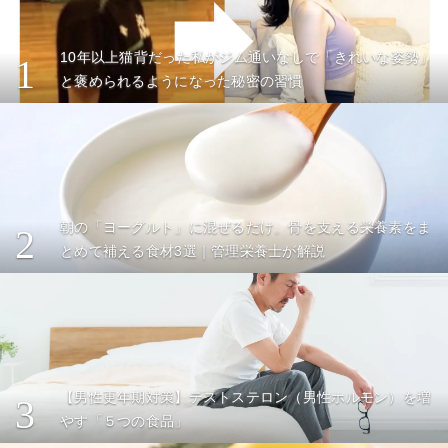
10年以上猫背だった私がジム通いなしで「きれいな姿勢」
1
と褒められるようになった秘密の習慣
朝の「ヨーグルト」に混ぜるだけ。骨を支える栄養素をま
2
とめて補える食材3選｜管理栄養士が解説
【男性更年期対策】テストステロン（男性ホルモン）を増
3
やす「５つの食品」