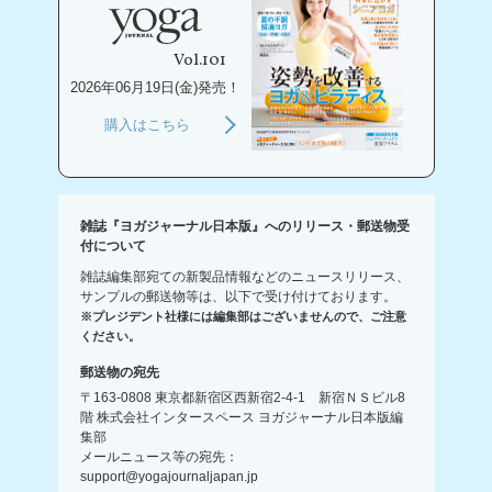
Vol.101
2026年06月19日(金)発売！
購入はこちら
雑誌『ヨガジャーナル日本版』へのリリース・郵送物受
付について
雑誌編集部宛ての新製品情報などのニュースリリース、
サンプルの郵送物等は、以下で受け付けております。
※プレジデント社様には編集部はございませんので、ご注意
ください。
郵送物の宛先
〒163-0808 東京都新宿区西新宿2-4-1 新宿ＮＳビル8
階 株式会社インタースペース ヨガジャーナル日本版編
集部
メールニュース等の宛先：
support@yogajournaljapan.jp