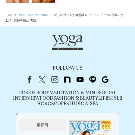
Top
MEDITATION & MIND
感じの良い人が無意識やっている「７つの行動」と
は？【精神科医が考察】
FOLLOW US
Facebook
X（旧Twitter）
instagram
note
youtube
line
Google
POSE & BODY
MEDITATION & MIND
SOCIAL
INTERVIEW
FOOD
FASHION & BEAUTY
LIFESTYLE
HOROSCOPE
STUDIO & SPA
最新号