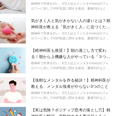
とは？
精神科で外来を行い、6万人以上インスタやvoicyのフォ
ロワーに対してHSP気質に関する発信、書籍刊行など幅
広い分野で活動する精神科医しょうさんが、HSPやメン
タルヘルスに関する身近なギモンを解説。生きづらいを
気がきく人と気がきかない人の違いとは？精
ラクにするためのヒントを連載形式で紹介します。
神科医が教える「気がきく人」に近づくため
の2つの方法
精神科で外来を行い、6万人以上インスタやvoicyのフォ
ロワーに対してHSP気質に関する発信、書籍刊行など幅
広い分野で活動する精神科医しょうさんが、HSPやメン
タルヘルスに関する身近なギモンを解説。生きづらいを
【精神科医も推奨！】朝の過ごし方で変わ
ラクにするためのヒントを連載形式で紹介します。
る！朝から上機嫌な人がやっている「３つの
朝習慣」
精神科で外来を行い、6万人以上インスタやvoicyのフォ
ロワーに対してHSP気質に関する発信、書籍刊行など幅
広い分野で活動する精神科医しょうさんが、HSPやメン
タルヘルスに関する身近なギモンを解説。生きづらいを
【強靭なメンタルを作る秘訣！】精神科医が
ラクにするためのヒントを連載形式で紹介します。
教える、メンタル強者がやらない3つのこと
精神科で外来を行い、6万人以上インスタやvoicyのフォ
ロワーに対してHSP気質に関する発信、書籍刊行など幅
広い分野で活動する精神科医しょうさんが、HSPやメン
タルヘルスに関する身近なギモンを解説。生きづらいを
【実は危険？ポジティブ思考の落とし穴】精
ラクにするためのヒントを連載形式で紹介します。