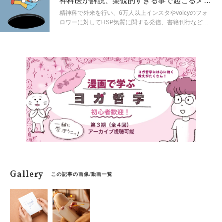
神科医が解説、楽観的すぎる事で起こるメン
タルへの悪影響
精神科で外来を行い、6万人以上インスタやvoicyのフォ
ロワーに対してHSP気質に関する発信、書籍刊行など幅
広い分野で活動する精神科医しょうさんが、HSPやメン
タルヘルスに関する身近なギモンを解説。生きづらいを
ラクにするためのヒントを連載形式で紹介します。
Gallery
この記事の画像/動画一覧