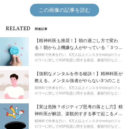
この画像の記事を読む
RELATED
関連記事
【精神科医も推奨！】朝の過ごし方で変わ
る！朝から上機嫌な人がやっている「３つの
朝習慣」
精神科で外来を行い、6万人以上インスタやvoicyのフォ
ロワーに対してHSP気質に関する発信、書籍刊行など幅
広い分野で活動する精神科医しょうさんが、HSPやメン
タルヘルスに関する身近なギモンを解説。生きづらいを
【強靭なメンタルを作る秘訣！】精神科医が
ラクにするためのヒントを連載形式で紹介します。
教える、メンタル強者がやらない3つのこと
精神科で外来を行い、6万人以上インスタやvoicyのフォ
ロワーに対してHSP気質に関する発信、書籍刊行など幅
広い分野で活動する精神科医しょうさんが、HSPやメン
タルヘルスに関する身近なギモンを解説。生きづらいを
【実は危険？ポジティブ思考の落とし穴】精
ラクにするためのヒントを連載形式で紹介します。
神科医が解説、楽観的すぎる事で起こるメン
タルへの悪影響
精神科で外来を行い、6万人以上インスタやvoicyのフォ
ロワーに対してHSP気質に関する発信、書籍刊行など幅