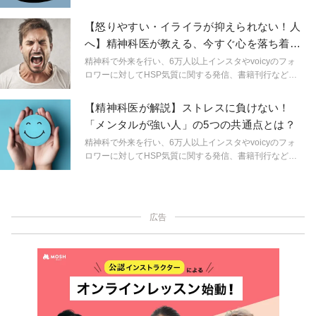
広い分野で活動する精神科医しょうさんが、HSPやメン
タルヘルスに関する身近なギモンを解説。生きづらいを
【怒りやすい・イライラが抑えられない！人
ラクにするためのヒントを連載形式で紹介します。
へ】精神科医が教える、今すぐ心を落ち着け
る２つの方法
精神科で外来を行い、6万人以上インスタやvoicyのフォ
ロワーに対してHSP気質に関する発信、書籍刊行など幅
広い分野で活動する精神科医しょうさんが、HSPやメン
タルヘルスに関する身近なギモンを解説。生きづらいを
【精神科医が解説】ストレスに負けない！
ラクにするためのヒントを連載形式で紹介します。
「メンタルが強い人」の5つの共通点とは？
精神科で外来を行い、6万人以上インスタやvoicyのフォ
ロワーに対してHSP気質に関する発信、書籍刊行など幅
広い分野で活動する精神科医しょうさんが、HSPやメン
タルヘルスに関する身近なギモンを解説。生きづらいを
ラクにするためのヒントを連載形式で紹介します。
広告