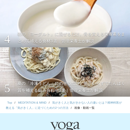
朝の「ヨーグルト」に混ぜるだけ。骨を支える栄養素をま
4
とめて補える食材3選｜管理栄養士が解説
夏の「冷凍うどん」にのせるだけ。包丁いらずでたんぱく
5
質を補える組み合わせ3選｜管理栄養士が解説
Top
MEDITATION & MIND
気がきく人と気がきかない人の違いとは？精神科医が
教える「気がきく人」に近づくための2つの方法
画像・動画一覧