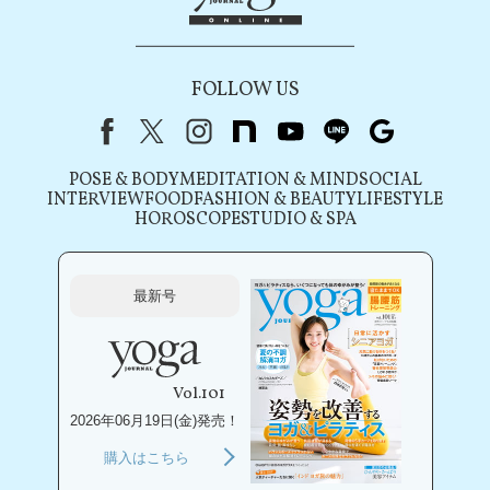
FOLLOW US
Facebook
X（旧Twitter）
instagram
note
youtube
line
Google
POSE & BODY
MEDITATION & MIND
SOCIAL
INTERVIEW
FOOD
FASHION & BEAUTY
LIFESTYLE
HOROSCOPE
STUDIO & SPA
最新号
Vol.101
2026年06月19日(金)発売！
購入はこちら