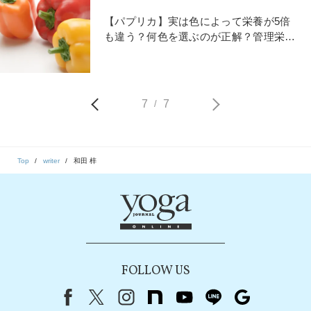
【パプリカ】実は色によって栄養が5倍
も違う？何色を選ぶのが正解？管理栄養
士が解説（レシピ付き）
7
7
/
Top
writer
和田 梓
FOLLOW US
Facebook
X（旧Twitter）
instagram
note
youtube
line
Google