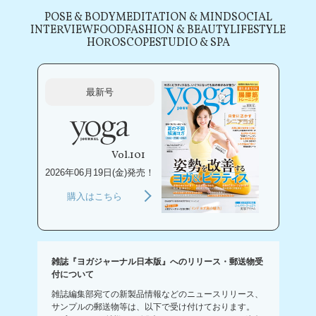
POSE & BODY
MEDITATION & MIND
SOCIAL
INTERVIEW
FOOD
FASHION & BEAUTY
LIFESTYLE
HOROSCOPE
STUDIO & SPA
最新号
Vol.101
2026年06月19日(金)発売！
購入はこちら
雑誌『ヨガジャーナル日本版』へのリリース・郵送物受
付について
雑誌編集部宛ての新製品情報などのニュースリリース、
サンプルの郵送物等は、以下で受け付けております。