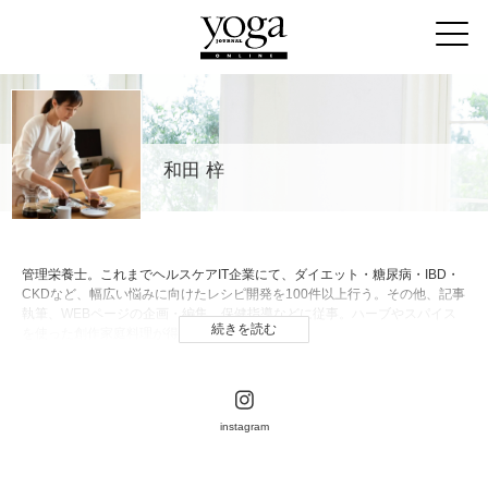
和田 梓
管理栄養士。これまでヘルスケアIT企業にて、ダイエット・糖尿病・IBD・
CKDなど、幅広い悩みに向けたレシピ開発を100件以上行う。その他、記事
執筆、WEBページの企画・編集、保健指導などに従事。ハーブやスパイス
続きを読む
を使った創作家庭料理が得意。
instagram