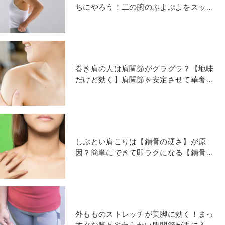
ちにやろう！二の腕のぷよぷよをスッキ
リさせる簡単エクササイズ
巻き肩の人は肩関節がグラグラ？【地味
だけど効く】肩関節を安定させて華奢肩
をつくるエクササイズ
しぶとい肩こりは【鎖骨の硬さ】が原
因？簡単にできて即ラクになる【鎖骨・
肩甲骨まわし】
外もものストレッチが美脚に効く！まっ