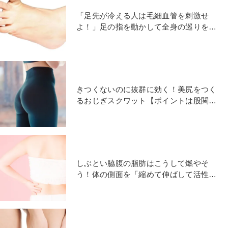
「足先が冷える人は毛細血管を刺激せ
よ！」足の指を動かして全身の巡りを良
くする足指エクササイズ3選
きつくないのに抜群に効く！美尻をつく
るおじぎスクワット【ポイントは股関
節】
しぶとい脇腹の脂肪はこうして燃やそ
う！体の側面を「縮めて伸ばして活性化
術」