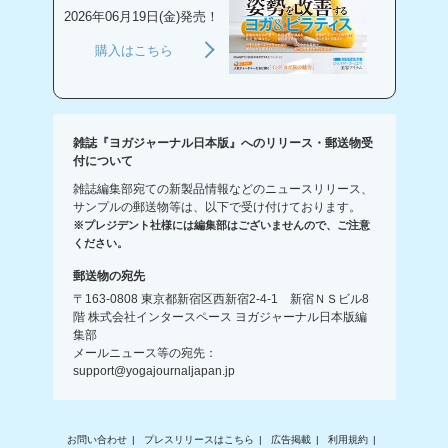
2026年06月19日(金)発売！
購入はこちら
雑誌『ヨガジャーナル日本版』へのリリース・郵送物受
付について
雑誌編集部宛ての新製品情報などのニュースリリース、
サンプルの郵送物等は、以下で受け付けております。
※プレジデント社様には編集部はございませんので、ご注意
ください。
郵送物の宛先
〒163-0808 東京都新宿区西新宿2-4-1 新宿ＮＳビル8
階 株式会社インタースペース ヨガジャーナル日本版編
集部
メールニュース等の宛先：
support@yogajournaljapan.jp
お問い合わせ
プレスリリースはこちら
広告掲載
利用規約