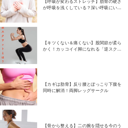
【呼吸が変わるストレッチ】肋骨の硬さ
が呼吸を浅くしている？深い呼吸にいざ
なう「肋間筋ストレッチ」
【キツくない＆痛くない】股関節が柔ら
かく！カッコイイ脚になれる「逆スクワ
ット」とは
【カギは肋骨】反り腰とぽっこり下腹を
同時に解消！両脚レッグサークル
【骨から整える】二の腕を隠せる今のう