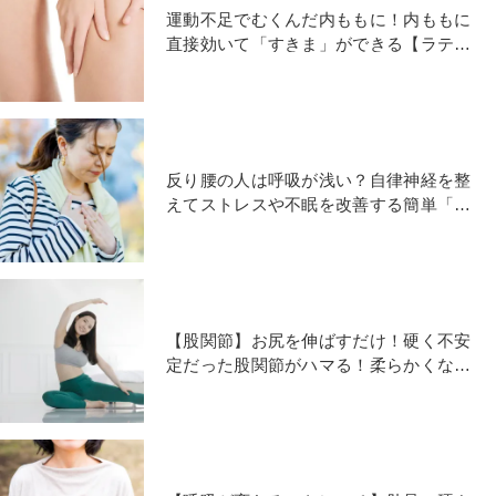
運動不足でむくんだ内ももに！内ももに
直接効いて「すきま」ができる【ラテラ
ルスクワット】
反り腰の人は呼吸が浅い？自律神経を整
えてストレスや不眠を改善する簡単「狭
カウポーズ」
【股関節】お尻を伸ばすだけ！硬く不安
定だった股関節がハマる！柔らかくな
る！股関節簡単ストレッチ