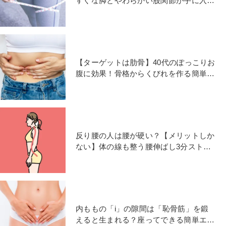
すぐな脚とやわらかい股関節が手に入る
「外もも簡単ストレッチ」
【ターゲットは肋骨】40代のぽっこりお
腹に効果！骨格からくびれを作る簡単エ
クササイズ
反り腰の人は腰が硬い？【メリットしか
ない】体の線も整う腰伸ばし3分ストレ
ッチ
内ももの「i」の隙間は「恥骨筋」を鍛
えると生まれる？座ってできる簡単エク