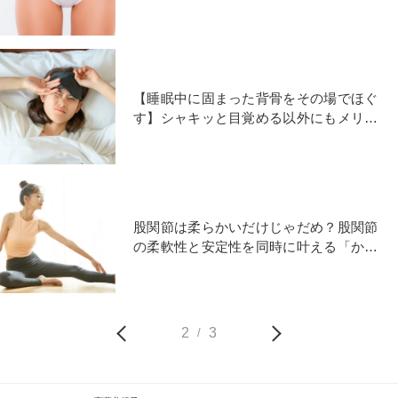
ササイズ
【睡眠中に固まった背骨をその場でほぐ
す】シャキッと目覚める以外にもメリッ
トしかない背骨ほぐし
股関節は柔らかいだけじゃだめ？股関節
の柔軟性と安定性を同時に叶える「かか
と＆膝アップ」エクサ
2
3
/