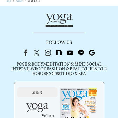
Top
writer
齋藤美紀子
FOLLOW US
Facebook
X（旧Twitter）
instagram
note
youtube
line
Google
POSE & BODY
MEDITATION & MIND
SOCIAL
INTERVIEW
FOOD
FASHION & BEAUTY
LIFESTYLE
HOROSCOPE
STUDIO & SPA
最新号
Vol.101