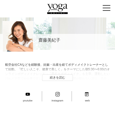
齋藤美紀子
航空会社CAなどを経験後、妊娠・出産を経てボディメイクトレーナーとし
て始動。「忙しい人こそ、健康で美しく」をテーマにした朝5:30〜6:00のオ
ンラインボディメイクレッスン「早起きボディメイク」を主宰。運動したい
続きを読む
けれど子育てや仕事で忙しく、スタジオに通う時間が取れない方に、自分の
体と向き合う時間、効率的にボディメイクできる場を提供している。早起き
ボディメイクはライブレッスンと動画見放題で月額3000円。FTPピラティ
スベーシックプラスインストラクター、rfca（骨格ボディメイク）認定スペ
シャリスト。
youtube
instagram
web