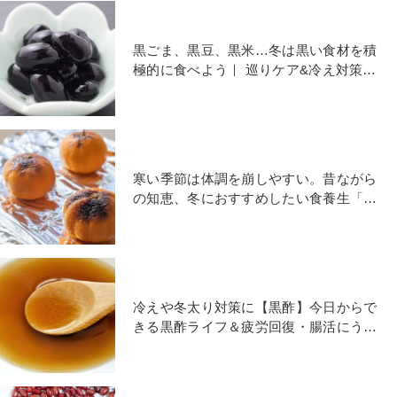
黒ごま、黒豆、黒米…冬は黒い食材を積
極的に食べよう｜ 巡りケア&冷え対策に
なる食養生
寒い季節は体調を崩しやすい。昔ながら
の知恵、冬におすすめしたい食養生「焼
きみかん」
冷えや冬太り対策に【黒酢】今日からで
きる黒酢ライフ＆疲労回復・腸活にうれ
しい黒酢キャベツの作り方