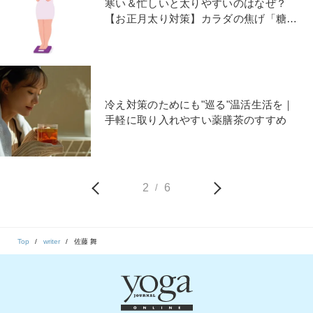
寒い＆忙しいと太りやすいのはなぜ？
【お正月太り対策】カラダの焦げ「糖
化」を防ぐ食べ方
冷え対策のためにも"巡る"温活生活を｜
手軽に取り入れやすい薬膳茶のすすめ
2
6
/
Top
writer
佐藤 舞