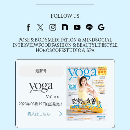
FOLLOW US
Facebook
X（旧Twitter）
instagram
note
youtube
line
Google
POSE & BODY
MEDITATION & MIND
SOCIAL
INTERVIEW
FOOD
FASHION & BEAUTY
LIFESTYLE
HOROSCOPE
STUDIO & SPA
最新号
Vol.101
2026年06月19日(金)発売！
購入はこちら