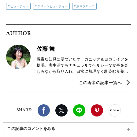
ビューティー
クリーンビューティー
腸内フローラ
AUTHOR
佐藤 舞
豊富な知見に基づいたオーガニック＆ヨガライフを
提唱。実生活でもナチュラルでヘルシーな食事を楽
しみながら取り入れ、日常に無理なく馴染む食養生
を大切にしている。暮らしの中に「Inner Peace」を
この著者の記事一覧へ
育む、心潤うライフスタイルを発信中。
Facebook
X（旧twitter）
LINE
Pinterest
noteで
SHARE:
この記事のコメントをみる