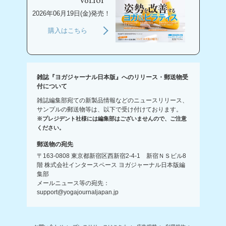
Vol.101
2026年06月19日(金)発売！
購入はこちら
雑誌『ヨガジャーナル日本版』へのリリース・郵送物受
付について
雑誌編集部宛ての新製品情報などのニュースリリース、
サンプルの郵送物等は、以下で受け付けております。
※プレジデント社様には編集部はございませんので、ご注意
ください。
郵送物の宛先
〒163-0808 東京都新宿区西新宿2-4-1 新宿ＮＳビル8
階 株式会社インタースペース ヨガジャーナル日本版編
集部
メールニュース等の宛先：
support@yogajournaljapan.jp