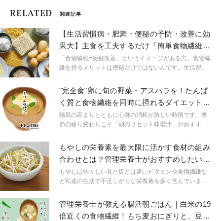
RELATED
関連記事
【生活習慣病・肥満・便秘の予防・改善に効
果大】主食を工夫するだけ「簡単食物繊維ア
ップ術」
「食物繊維=便秘改善」というイメージがある方。食物繊
維を摂るメリットは便秘だけではないんです。生活習慣
病、肥満、便秘…など現代人が抱える様々な悩みに大き
く関わっています。そこで食物繊維を摂ることにどのよ
"完全食"卵に旬の野菜・アスパラを！たんぱ
うなメリットがあるのか、どうやったら簡単に摂れるの
く質と食物繊維を同時に摂れるダイエット味
かをご紹介します。
噌汁
陽気の高まりとともに心身の消耗が激しい時期です。季
節の移り変わりこそ「朝のリセット味噌汁」がおすすめ
です。
もやしの栄養素を最大限に活かす食材の組み
合わせとは？管理栄養士がおすすめしたい食
べ方３つ＋レシピ
もやしは弱々しい見た目とは違いビタミンや食物繊維な
ど私達の生活で不足しがちな栄養素を多く含んでいま
す。そしてカロリーも低く体重のコントロールや生活習
慣病の予防にピッタリの野菜です。 そんな魅力たっぷり
管理栄養士が教える腸活朝ごはん｜白米の19
のもやしの栄養を効率よくたべる組み合わせをお伝えし
倍近くの食物繊維！もち麦おにぎりと、豆腐
ます。