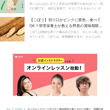
と白菜の味噌汁
朝ごはんはおにぎりと具沢山の味噌汁があればいい。私
の口癖です。 身近な食材で、すぐにできるおいしいダイ
エット。だから続く、頑張らないダイエットです。
【ごぼう】切り口がピンクに変色…食べて
OK？管理栄養士が教える野菜の賞味期限の
見分け方
ごぼうは独特な香りと噛み応えがあり、古くから親しま
れています。ごぼうは、食物繊維を含み、さらには水溶
性食物繊維と不溶性食物繊維がバランスよく入っている
ので生活習慣病の対策としても食べたい野菜の1つです。
今回は、ごぼうを長持ちさせる保存方法や賞味期限の見
分け方についてお伝えしていきます。
Top
FOOD
ヨーグルトだけじゃ不十分？腸内環境を整えるのに必要な「発酵性食