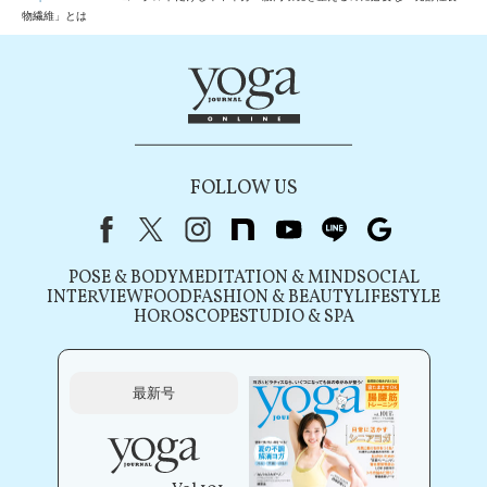
物繊維」とは
FOLLOW US
Facebook
X（旧Twitter）
instagram
note
youtube
line
Google
POSE & BODY
MEDITATION & MIND
SOCIAL
INTERVIEW
FOOD
FASHION & BEAUTY
LIFESTYLE
HOROSCOPE
STUDIO & SPA
最新号