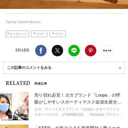
Text by Satomi Mizuno
オーガニック
コロナ
マスク
Facebook
X（旧twitter）
LINE
Pinterest
noteで
SHARE:
この記事のコメントをみる
RELATED
関連記事
売り切れ必至！ヨガブランド「Loopa」の呼
吸がしやすいスポーティマスク追加生産分を
受付中
ヨガ・フィットネスブランド「Loopaシルキーファイン
スポーツマスク」が5000枚完売。「Puravida プラヴィ
ダ」で生産分の予約を受け付け中！
「KEEN」が布マスクを販売開始！靴メーカ