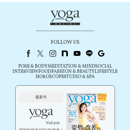
FOLLOW US
Facebook
X（旧Twitter）
instagram
note
youtube
line
Google
POSE & BODY
MEDITATION & MIND
SOCIAL
INTERVIEW
FOOD
FASHION & BEAUTY
LIFESTYLE
HOROSCOPE
STUDIO & SPA
最新号
Vol.101