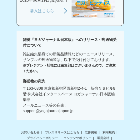
2026年06月19日(金)発売！
購入はこちら
雑誌『ヨガジャーナル日本版』へのリリース・郵送物受
付について
雑誌編集部宛ての新製品情報などのニュースリリース、
サンプルの郵送物等は、以下で受け付けております。
※プレジデント社様には編集部はございませんので、ご注意
ください。
郵送物の宛先
〒163-0808 東京都新宿区西新宿2-4-1 新宿ＮＳビル8
階 株式会社インタースペース ヨガジャーナル日本版編
集部
メールニュース等の宛先：
support@yogajournaljapan.jp
お問い合わせ
プレスリリースはこちら
広告掲載
利用規約
プライバシーポリシー
コンテンツポリシー
運営会社