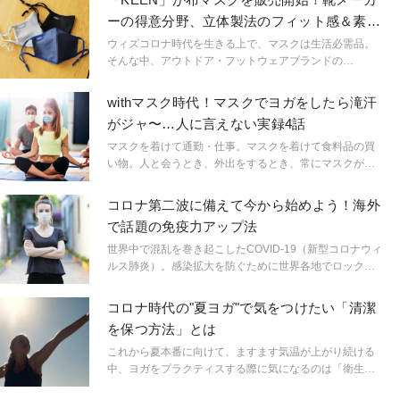
ーの得意分野、立体製法のフィット感＆素材
がすごい
ウィズコロナ時代を生きる上で、マスクは生活必需品。
そんな中、アウトドア・フットウェアブランドの
「KEEN （キーン）」から、布製マスク「KEEN
TOGETHER MASK（キーントゥギャザーマスク）』が
withマスク時代！マスクでヨガをしたら滝汗
6/29より販売スタート。その魅力とは？
がジャ〜…人に言えない実録4話
マスクを着けて通勤・仕事。マスクを着けて食料品の買
い物。人と会うとき、外出をするとき、常にマスクが手
放せない“withマスク時代”を生きている私たち。長い期間
休業していたレッスンが再開となったスタジオでも、
コロナ第二波に備えて今から始めよう！海外
「マスクでヨガ」がニュースタンダードに。
で話題の免疫力アップ法
世界中で混乱を巻き起こしたCOVID-19（新型コロナウィ
ルス肺炎）。感染拡大を防ぐために世界各地でロックダ
ウンが実施され、日本でも「緊急事態宣言」となり私た
ちの暮らしはコロナ禍の渦の中に巻き込まれました。経
コロナ時代の"夏ヨガ"で気をつけたい「清潔
済活動や学校生活などが徐々に再スタートとなりました
を保つ方法」とは
が、気の抜けない状況は続きます。そこで今回は、シン
ガポール在住の筆者が海外で実践されている免疫力アッ
これから夏本番に向けて、ますます気温が上がり続ける
プ方法をご紹介します。
中、ヨガをプラクティスする際に気になるのは「衛生
面」。そこで今回はこれから夏本番を迎える前に、清潔