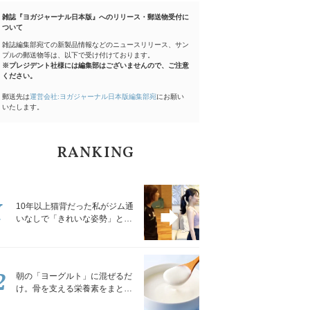
雑誌『ヨガジャーナル日本版』へのリリース・郵送物受付に
ついて
雑誌編集部宛ての新製品情報などのニュースリリース、サン
プルの郵送物等は、以下で受け付けております。
※プレジデント社様には編集部はございませんので、ご注意
ください。
郵送先は
運営会社:ヨガジャーナル日本版編集部宛
にお願い
いたします。
RANKING
1
10年以上猫背だった私がジム通
いなしで「きれいな姿勢」と褒
められるようになった秘密の習
慣
2
朝の「ヨーグルト」に混ぜるだ
け。骨を支える栄養素をまとめ
て補える食材3選｜管理栄養士が