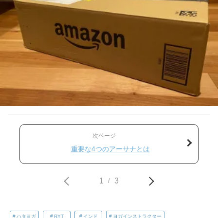
次ページ
重要な4つのアーサナとは
1
3
/
ハタヨガ
RYT
インド
ヨガインストラクター