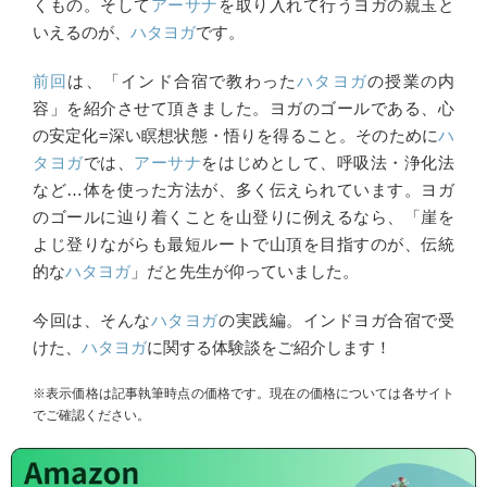
くもの。そして
アーサナ
を取り入れて行うヨガの親玉と
いえるのが、
ハタヨガ
です。
前回
は、「インド合宿で教わった
ハタヨガ
の授業の内
容」を紹介させて頂きました。ヨガのゴールである、心
の安定化=深い瞑想状態・悟りを得ること。そのために
ハ
タヨガ
では、
アーサナ
をはじめとして、呼吸法・浄化法
など…体を使った方法が、多く伝えられています。ヨガ
のゴールに辿り着くことを山登りに例えるなら、「崖を
よじ登りながらも最短ルートで山頂を目指すのが、伝統
的な
ハタヨガ
」だと先生が仰っていました。
今回は、そんな
ハタヨガ
の実践編。インドヨガ合宿で受
けた、
ハタヨガ
に関する体験談をご紹介します！
※表示価格は記事執筆時点の価格です。現在の価格については各サイト
でご確認ください。