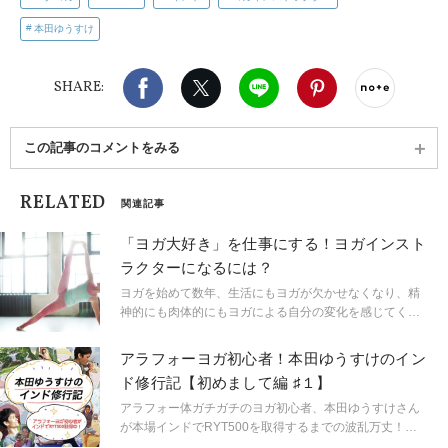
本田ゆうすけ
Facebook
X（旧twitter）
LINE
Pinterest
noteで
SHARE:
この記事のコメントをみる
RELATED
関連記事
「ヨガ大好き」を仕事にする！ヨガインスト
ラクターになるには？
ヨガを始めて数年、生活にもヨガが欠かせなくなり、精
神的にも肉体的にもヨガによる自分の変化を感じてくる
と、いつしかヨガインストラクターの資格を取りたい！
と思い始める人も多いのではないでしょうか。今まで積
アラフォーヨガ初心者！本田ゆうすけのイン
み上げてきた経験とヨガを上手に活かして、自分らしい
ド修行記【初めまして編 ♯１】
働き方を見つけてみませんか？
アラフォー体ガチガチのヨガ初心者、本田ゆうすけさん
が本場インドでRYT500を取得するまでの波乱万丈！？
エピソードをお届けする連載企画がスタート。今回は、