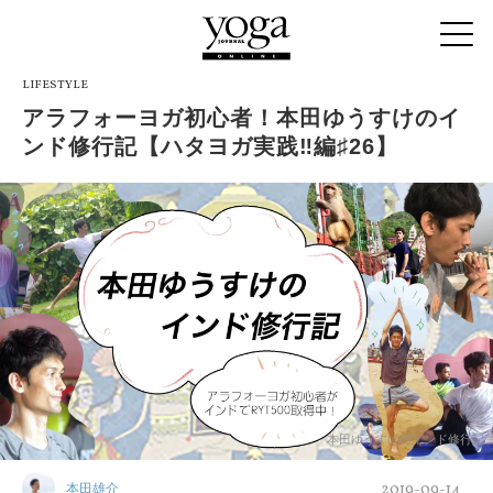
LIFESTYLE
アラフォーヨガ初心者！本田ゆうすけのイ
ンド修行記【ハタヨガ実践‼︎編♯26】
本田ゆうすけのインド修行記
2019-09-14
本田雄介