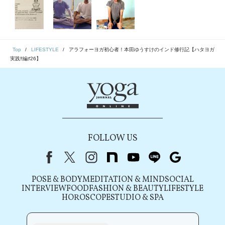
Top
LIFESTYLE
アラフォーヨガ初心者！本田ゆうすけのインド修行記【ハタヨガ
実践‼︎編♯26】
FOLLOW US
Facebook
X（旧Twitter）
instagram
note
youtube
line
Google
POSE & BODY
MEDITATION & MIND
SOCIAL
INTERVIEW
FOOD
FASHION & BEAUTY
LIFESTYLE
HOROSCOPE
STUDIO & SPA