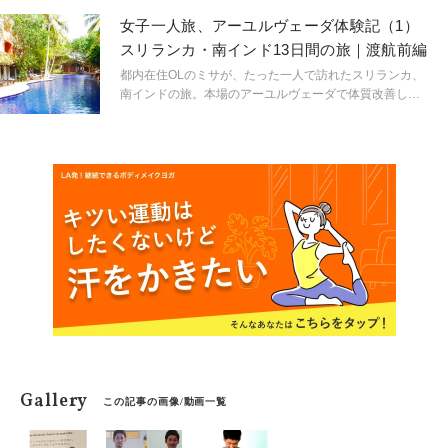
インドでRYT500取得を目指すことになった経緯のお話
女子一人旅、アーユルヴェーダ体験記（1）
です。毎週土曜更新。
スリランカ・南インド13日間の旅｜渡航前編
都内在住OLのミサが、たった一人で訪れたスリランカ、
南インドの旅。本場のアーユルヴェーダで体質改善した
い！という願いを叶えるための体験記を紹介。これから
リトリート旅行を考えている人は必見の連載がスター
ト。
Gallery
この記事の画像/動画一覧