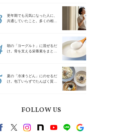
トレッチ」
3
更年期でも元気になった人に、
共通していたこと。多くの相談
を受けてきた私が言える、たっ
たひとつのこと
4
朝の「ヨーグルト」に混ぜるだ
け。骨を支える栄養素をまとめ
て補える食材3選｜管理栄養士が
解説
5
夏の「冷凍うどん」にのせるだ
け。包丁いらずでたんぱく質を
補える組み合わせ3選｜管理栄養
士が解説
FOLLOW US
Facebook
X（旧twitter）
instagram
note
Youtube
line
Google