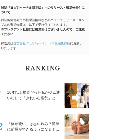
雑誌『ヨガジャーナル日本版』へのリリース・郵送物受付に
ついて
雑誌編集部宛ての新製品情報などのニュースリリース、サン
プルの郵送物等は、以下で受け付けております。
※プレジデント社様には編集部はございませんので、ご注意
ください。
郵送先は
運営会社:ヨガジャーナル日本版編集部宛
にお願い
いたします。
RANKING
1
10年以上猫背だった私がジム通
いなしで「きれいな姿勢」と褒
められるようになった秘密の習
慣
2
「体が硬い」は思い込み？簡単
に前屈ができるようになる！腿
裏を少しずつゆるめる「前屈ス