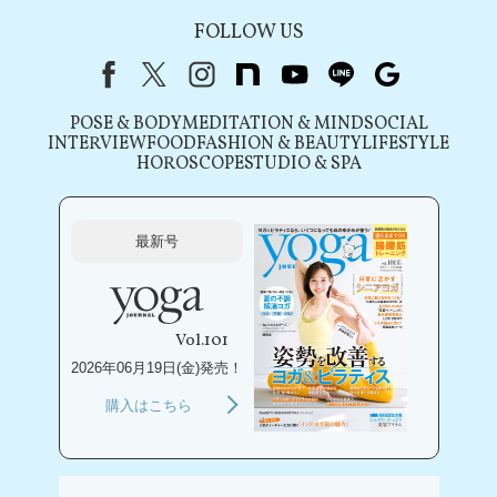
FOLLOW US
Facebook
X（旧Twitter）
instagram
note
youtube
line
Google
POSE & BODY
MEDITATION & MIND
SOCIAL
INTERVIEW
FOOD
FASHION & BEAUTY
LIFESTYLE
HOROSCOPE
STUDIO & SPA
最新号
Vol.101
2026年06月19日(金)発売！
購入はこちら