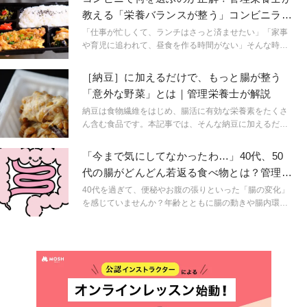
料理でご紹介。筆者は、【VeganGlutenfreeマンツーマン
教える「栄養バランスが整う」コンビニラン
のオンライン専門学校YOKO】を主催する獣医師&栄養学
チの選び方
講師であり、自身も3人子育てママ。医学と栄養のプロと
「仕事が忙しくて、ランチはさっと済ませたい」「家事
して、手軽さと栄養を重視した「ヴィーガン＆グルテン
や育児に追われて、昼食を作る時間がない」そんな時に
フリー簡単レシピ」をご紹介します！
便利なのがコンビニエンスストアの商品ですよね。近く
にあって、さっと買えるので、よく利用する方も多いの
［納豆］に加えるだけで、もっと腸が整う
ではないでしょうか。 ただ選び方によっては、栄養が偏
「意外な野菜」とは｜管理栄養士が解説
りがちになることも。今回は栄養バランスを整える賢い
選び方をご紹介します。
納豆は食物繊維をはじめ、腸活に有効な栄養素をたくさ
ん含む食品です。本記事では、そんな納豆に加えるだけ
で、腸内環境がもっと良くなる意外な野菜を紹介しま
す。身近な野菜なので、ぜひ試してみてください。
「今まで気にしてなかったわ…」40代、50
代の腸がどんどん若返る食べ物とは？管理栄
養士が解説
40代を過ぎて、便秘やお腹の張りといった「腸の変化」
を感じていませんか？年齢とともに腸の動きや腸内環境
は変化しやすくなると言われています。そんなときこ
そ、腸にやさしい食生活を意識してみるのがおすすめで
す。今回は、「腸が若返るってどういうこと？」という
疑問から、話題の「発酵性食物繊維」、そして腸活にお
すすめの食材まで。わかりやすく解説します。