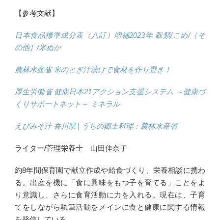
【参考文献】
日本食品標準成分表（八訂）増補2023年 穀類/こめ/［そ
の他］/米ぬか
農林水産省 米のとぎ汁漬けで食材を作り置き！
厚生労働省 健康日本21アクション支援システム ～健康づ
くりサポートネット～ ミネラル
えびみそ汁 香川県 | うちの郷土料理：農林水産省
ライター/菅理栄養士 山田佳奈子
約8年間保育園で献立作成や給食づくり、栄養相談に携わ
る。出産を機に「食に興味をもつ子を育てる」ことをよ
り意識し、さらに食育活動に力を入れる。現在は、子育
てをしながら執筆活動をメインに食と健康に関する情報
を発信している。