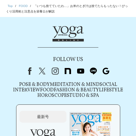
Top
FOOD
「いつも捨てていたわ…」お米のとぎ汁は捨てたらもったない！びっ
くり活用術と注意点を栄養士が解説
FOLLOW US
Facebook
X（旧Twitter）
instagram
note
youtube
line
Google
POSE & BODY
MEDITATION & MIND
SOCIAL
INTERVIEW
FOOD
FASHION & BEAUTY
LIFESTYLE
HOROSCOPE
STUDIO & SPA
最新号