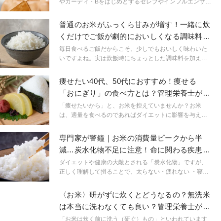
やカーディ・Bをはじめとするセレブやインフルエンサー
たちが今こぞって米のとぎ汁をヘアケアに取り入れてい
る。
普通のお米がふっくら甘みが増す！一緒に炊
くだけでご飯が劇的においしくなる調味料
は？管理栄養士解説
毎日食べるご飯だからこそ、少しでもおいしく味わいた
いですよね。実は炊飯時にちょっとした調味料を加える
だけで、いつものお米がおいしくなるんです！ ご飯をお
いしく炊くためのテクニックはたくさんありますが、今
痩せたい40代、50代におすすめ！痩せる
回は「調味料」に着目します。お米がおいしく炊ける調
「おにぎり」の食べ方とは？管理栄養士が解
味料5選をご紹介しますので、ぜひチェックしてください
説
ね。
「痩せたいから」と、お米を控えていませんか？お米
は、適量を食べるのであればダイエットに影響を与えま
せん。とくに痩せたい方におすすめなのが、「おにぎ
り」で食べることです。この記事では、お米がダイエッ
専門家が警鐘｜お米の消費量ピークから半
トに影響しない理由や、おすすめのおにぎりの食べ方に
減…炭水化物不足に注意！命に関わる疾患を
ついて管理栄養士が解説します。お米は、適切に取り入
引き起こす原因にも
れるとダイエットの味方になる食べ物なので、ぜひ参考
ダイエットや健康の大敵とされる「炭水化物」ですが、
にしてください。
正しく理解して摂ることで、太らない・疲れない ・寝つ
きがよくなる生活を送れるようになる、と語るのは文教
大学教授・管理栄養士の笠岡 誠一さん。笠岡さんの著書
〈お米〉研がずに炊くとどうなるの？無洗米
である『9割の人が間違っている炭水化物の摂り方』（ア
は本当に洗わなくても良い？管理栄養士が解
スコム）より、炭水化物の本当に正しい食べ方について
説
一部抜粋してお届けします。
「お米は炊く前に洗う（研ぐ）もの」といわれています