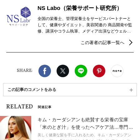
NS Labo（栄養サポート研究所）
全国の栄養士、管理栄養士をサービスパートナーと
して、健康やダイエット、美容関連の 商品開発や監
修、講演やコラム執筆、メディア出演などウェルネ
ス分野を中心に幅広く事 業を行っている。 また、
この著者の記事一覧へ
2020年に「ウェルネスライフコーチ協会」を立ち上
げコミュニティを通して健康貢 献活動を行ってい
る。
Facebook
X（旧twitter）
LINE
Pinterest
noteで
SHARE:
この記事のコメントをみる
RELATED
関連記事
キム・カーダシアンも絶賛する栄養の宝庫
「米のとぎ汁」を使ったヘアケア法…専門家
による意見は？
美しく健康な髪を手に入れるため、キム・カーダシアン