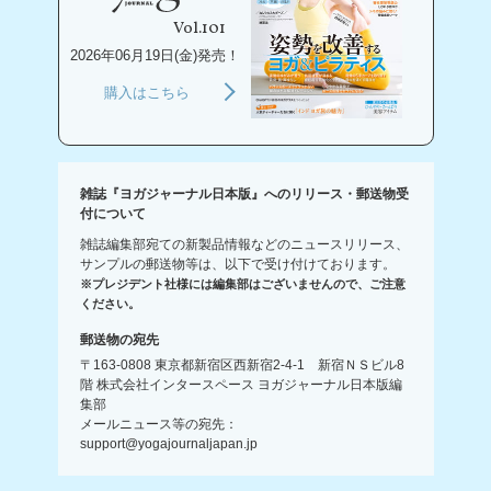
Vol.101
2026年06月19日(金)発売！
購入はこちら
雑誌『ヨガジャーナル日本版』へのリリース・郵送物受
付について
雑誌編集部宛ての新製品情報などのニュースリリース、
サンプルの郵送物等は、以下で受け付けております。
※プレジデント社様には編集部はございませんので、ご注意
ください。
郵送物の宛先
〒163-0808 東京都新宿区西新宿2-4-1 新宿ＮＳビル8
階 株式会社インタースペース ヨガジャーナル日本版編
集部
メールニュース等の宛先：
support@yogajournaljapan.jp