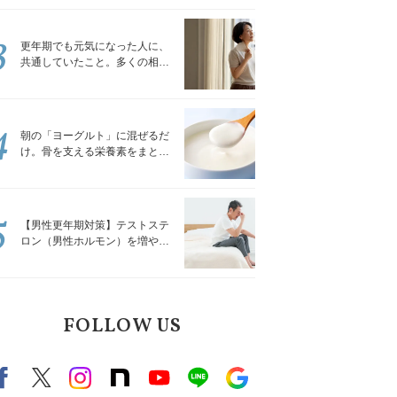
トレッチ」
3
更年期でも元気になった人に、
共通していたこと。多くの相談
を受けてきた私が言える、たっ
たひとつのこと
4
朝の「ヨーグルト」に混ぜるだ
け。骨を支える栄養素をまとめ
て補える食材3選｜管理栄養士が
解説
5
【男性更年期対策】テストステ
ロン（男性ホルモン）を増やす
「５つの食品」
FOLLOW US
Facebook
X（旧twitter）
instagram
note
Youtube
line
Google