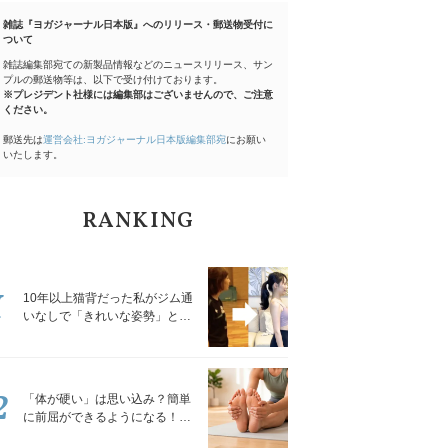
雑誌『ヨガジャーナル日本版』へのリリース・郵送物受付に
ついて
雑誌編集部宛ての新製品情報などのニュースリリース、サン
プルの郵送物等は、以下で受け付けております。
※プレジデント社様には編集部はございませんので、ご注意
ください。
郵送先は
運営会社:ヨガジャーナル日本版編集部宛
にお願い
いたします。
RANKING
1
10年以上猫背だった私がジム通
いなしで「きれいな姿勢」と褒
められるようになった秘密の習
慣
2
「体が硬い」は思い込み？簡単
に前屈ができるようになる！腿
裏を少しずつゆるめる「前屈ス