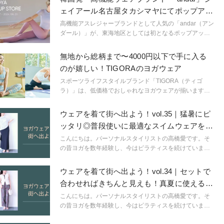
ェイアール名古屋タカシマヤにてポップアッ
プ開催中
高機能アスレジャーブランドとして人気の「andar（アン
ダール）」が、東海地区としては初となるポップアップ
ストアをオープン！8月20日（火）までの14日間、ジェ
イアール名古屋タカシマヤにて開催します。
無地から総柄まで〜4000円以下で手に入る
のが嬉しい！TIGORAのヨガウェア
スポーツライフスタイルブランド「TIGORA（ティゴ
ラ）」は、低価格でおしゃれなヨガウェアが揃います。
無地から総柄まで、さまざまなラインナップをご紹介し
ます。
ウェアを着て街へ出よう！vol.35｜猛暑にピ
ッタリ◎普段使いに最適なスイムウェアをコ
ーデ
こんにちは。パーソナルスタイリストの高橋愛です。そ
の昔ヨガを数年経験し、今はピラティスを続けていま
す。ピラティス歴は7年目に突入しました。「ウェアを着
て街へ出よう！」をコンセプトに、人気のヨガウェア＆
ウェアを着て街へ出よう！vol.34｜セットで
スポーツウェアブランドからいつものスタイリングにも
合わせればきちんと見えも！真夏に使えるス
取り入れやすいウェアを見つけ出し、コーディネートし
イムウェア
ていきます。
こんにちは。パーソナルスタイリストの高橋愛です。そ
の昔ヨガを数年経験し、今はピラティスを続けていま
す。ピラティス歴は7年目に突入しました。「ウェアを着