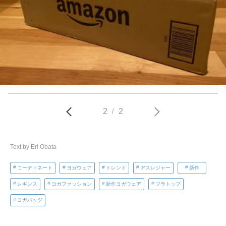
2
2
/
Text by Eri Obata
コーディネート
ヨガウェア
トレンド
アスレジャー
新作
レギンス
ヨガファッション
新作ヨガウェア
ブラトップ
ヨガバッグ