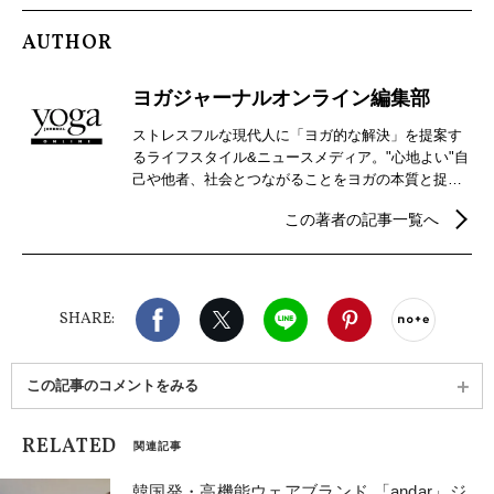
AUTHOR
ヨガジャーナルオンライン編集部
ストレスフルな現代人に「ヨガ的な解決」を提案す
るライフスタイル&ニュースメディア。"心地よい"自
己や他者、社会とつながることをヨガの本質と捉
え、自分らしさを見つけるための心身メンテナンス
この著者の記事一覧へ
などウェルビーイングを実現するための情報を発
信。
Facebook
X（旧twitter）
LINE
Pinterest
noteで
SHARE:
この記事のコメントをみる
RELATED
関連記事
韓国発・高機能ウェアブランド 「andar」ジ