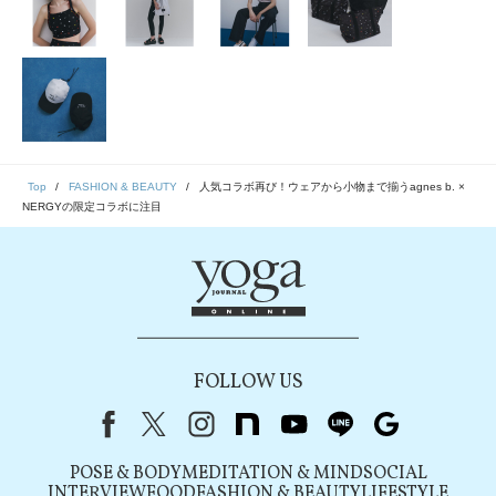
Top
FASHION & BEAUTY
人気コラボ再び！ウェアから小物まで揃うagnes b. ×
NERGYの限定コラボに注目
FOLLOW US
Facebook
X（旧Twitter）
instagram
note
youtube
line
Google
POSE & BODY
MEDITATION & MIND
SOCIAL
INTERVIEW
FOOD
FASHION & BEAUTY
LIFESTYLE