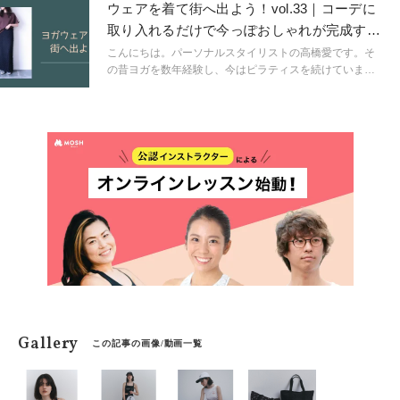
て街へ出よう！」をコンセプトに、人気のヨガウェア＆
ウェアを着て街へ出よう！vol.33｜コーデに
スポーツウェアブランドからいつものスタイリングにも
取り入れるだけで今っぽおしゃれが完成する
取り入れやすいウェアを見つけ出し、コーディネートし
Tシャツ
ていきます。
こんにちは。パーソナルスタイリストの高橋愛です。そ
の昔ヨガを数年経験し、今はピラティスを続けていま
す。ピラティス歴は7年目に突入しました。「ウェアを着
て街へ出よう！」をコンセプトに、人気のヨガウェア＆
スポーツウェアブランドからいつものスタイリングにも
取り入れやすいウェアを見つけ出し、コーディネートし
ていきます。
Gallery
この記事の画像/動画一覧