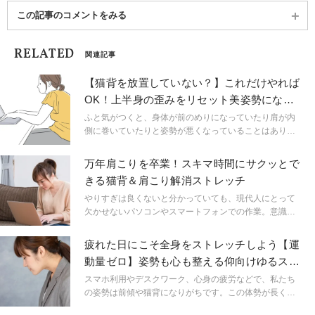
この記事のコメントをみる
RELATED
関連記事
【猫背を放置していない？】これだけやれば
OK！上半身の歪みをリセット美姿勢になる
「上半身ほぐし」
ふと気がつくと、身体が前のめりになっていたり肩が内
側に巻いていたりと姿勢が悪くなっていることはありま
せんか？姿勢を良くしようと意識しているときやヨガの
最中は背中を伸ばしていても、日常生活では意外と「猫
万年肩こりを卒業！スキマ時間にサクッとで
背」になっていることも。今回は猫背を解消して美姿勢
きる猫背＆肩こり解消ストレッチ
に導くコツをご紹介します。
やりすぎは良くないと分かっていても、現代人にとって
欠かせないパソコンやスマートフォンでの作業。意識を
していても気づくと姿勢が悪くなっている、背筋をまっ
すぐ保てない…という方は多いのではないでしょうか。
疲れた日にこそ全身をストレッチしよう【運
そこで今回はスキマ時間にサクッとできる猫背＆肩こり
動量ゼロ】姿勢も心も整える仰向けゆるスト
解消ストレッチをご紹介します。
レッチ
スマホ利用やデスクワーク、心身の疲労などで、私たち
の姿勢は前傾や猫背になりがちです。この体勢が長く続
くと胸が硬くなって心身の不調につながります。今回は