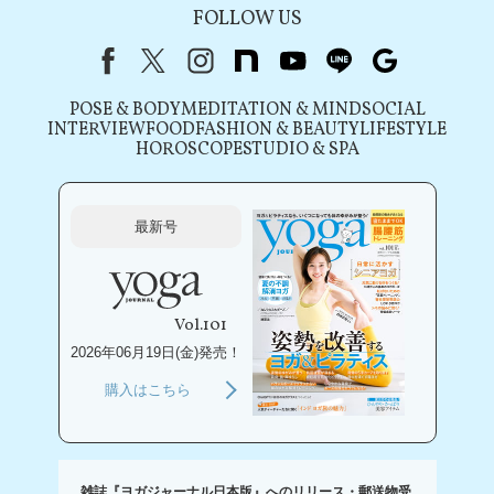
FOLLOW US
Facebook
X（旧Twitter）
instagram
note
youtube
line
Google
POSE & BODY
MEDITATION & MIND
SOCIAL
INTERVIEW
FOOD
FASHION & BEAUTY
LIFESTYLE
HOROSCOPE
STUDIO & SPA
最新号
Vol.101
2026年06月19日(金)発売！
購入はこちら
雑誌『ヨガジャーナル日本版』へのリリース・郵送物受