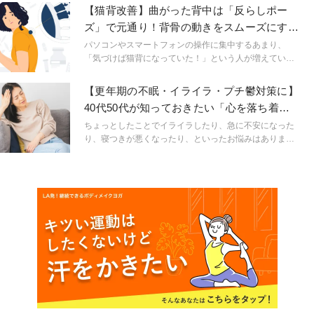
体を動かしたくない、運動が苦手な人でも楽にできる、
【猫背改善】曲がった背中は「反らしポー
胸を開くゆるストレッチをご紹介します。
ズ」で元通り！背骨の動きをスムーズにする
ポーズ２選
パソコンやスマートフォンの操作に集中するあまり、
「気づけば猫背になっていた！」という人が増えていま
す。猫背の人は、背骨の一部分である胸椎の動きが悪く
なっている可能性大。 胸椎の動きをスムーズにして、姿
【更年期の不眠・イライラ・プチ鬱対策に】
勢改善を目指しましょう。
40代50代が知っておきたい「心を落ち着け
る呼吸法」
ちょっとしたことでイライラしたり、急に不安になった
り、寝つきが悪くなったり、といったお悩みはありませ
んか？ それは更年期によるホルモンバランスや自律神
経の乱れが原因かもしれません。それらを改善に導く呼
吸法をご紹介します。