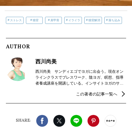
ストレス
猫背
肩甲骨
イライラ
猫背解消
落ち込み
AUTHOR
西川尚美
西川尚美 サンディエゴでヨガに出会う。現在オン
ラインクラスでブレスワーク、陰ヨガ、瞑想、指導
者養成講座を開講している。インサイトヨガのサラ
パワーズ氏、陰ヨガ創始者ポール・グリリー氏に師
この著者の記事一覧へ
事。マインドフルネス陰ヨガ指導者養成講座 開講
中。YYTT500、全米アライアンス RYT500認定講
師 、介護予防運動指導員 著書「朝ヨガ夜ヨガ」
宝島社 DVD「陰ヨガ for beauty & healing」
Facebook
X（旧twitter）
LINE
Pinterest
noteで
SHARE: