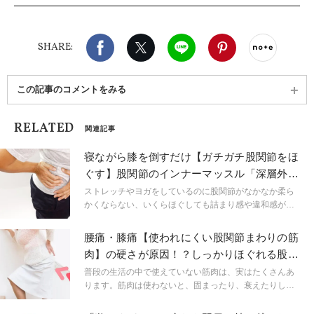
に至る。福岡市内のスタジオ、自宅にてヨガレッス
ンを行う。RYT200/チェアヨガ/ピラティスインスト
ラクター/アロマテラピー検定1級。プライベートで
Facebook
X（旧twitter）
LINE
Pinterest
noteで
は2児の母。
SHARE:
この記事のコメントをみる
RELATED
関連記事
寝ながら膝を倒すだけ【ガチガチ股関節をほ
ぐす】股関節のインナーマッスル「深層外旋
六筋」ストレッチ
ストレッチやヨガをしているのに股関節がなかなか柔ら
かくならない、いくらほぐしても詰まり感や違和感が続
く…。そんな人は、股関節の深層部の筋肉が硬くなって
いるのかもしれません。寝たままできる簡単ほぐしでゆ
腰痛・膝痛【使われにくい股関節まわりの筋
るめていきましょう。
肉】の硬さが原因！？しっかりほぐれる股関
節ストレッチ
普段の生活の中で使えていない筋肉は、実はたくさんあ
ります。筋肉は使わないと、固まったり、衰えたりし
て、さまざまな体の不調を招いてしまいます。今回は、
そんな使われにくい筋肉の一つであ「股関節を外旋する