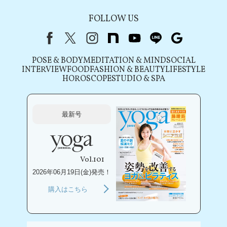
FOLLOW US
Facebook
X（旧Twitter）
instagram
note
youtube
line
Google
POSE & BODY
MEDITATION & MIND
SOCIAL
INTERVIEW
FOOD
FASHION & BEAUTY
LIFESTYLE
HOROSCOPE
STUDIO & SPA
最新号
Vol.101
2026年06月19日(金)発売！
購入はこちら