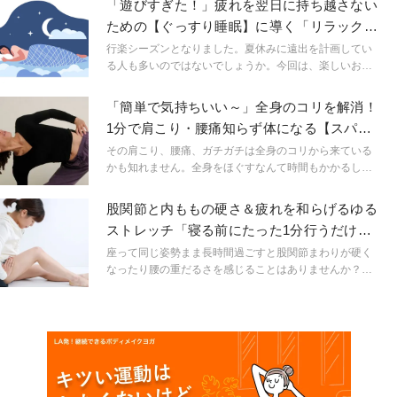
「遊びすぎた！」疲れを翌日に持ち越さない
筋肉」にフォーカスします。
ための【ぐっすり睡眠】に導く「リラックス
ストレッチ」
行楽シーズンとなりました。夏休みに遠出を計画してい
る人も多いのではないでしょうか。今回は、楽しいお出
かけから帰った後、疲れを残さないための方法をご紹介
します。簡単なストレッチでぐっすり眠れる身体を作
「簡単で気持ちいい～」全身のコリを解消！
り、明日に備えていきましょう。
1分で肩こり・腰痛知らず体になる【スパイ
ラルストレッチ】
その肩こり、腰痛、ガチガチは全身のコリから来ている
かも知れません。全身をほぐすなんて時間もかかるし大
変そう・・って思っていませんか？ 大丈夫！柱につか
まって１分で、背中や脇腹はもちろん首から足先まで全
股関節と内ももの硬さ＆疲れを和らげるゆる
身をゆるめられるストレッチのご紹介です♪全身ストレッ
ストレッチ「寝る前にたった1分行うだけで
チの鍵「スパイラル（螺旋）ストレッチ」でコリ知らず
違う」
の動ける体を手に入れてくださいね！
座って同じ姿勢まま長時間過ごすと股関節まわりが硬く
なったり腰の重だるさを感じることはありませんか？そ
んな方に向けて今回は寝る前にたった1分でOKの股関節
ほぐしストレッチをご紹介します。