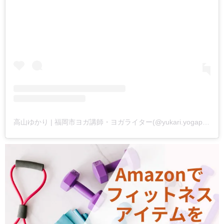
高山ゆかり | 福岡市ヨガ講師・ヨガライター(@yukari.yogapila)がシェアした投稿