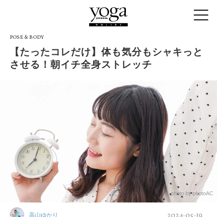
POSE & BODY
【たったコレだけ】体も気分もシャキっと
させる！朝イチ全身ストレッチ
photo by photoAC
2024-05-19
高山ゆかり