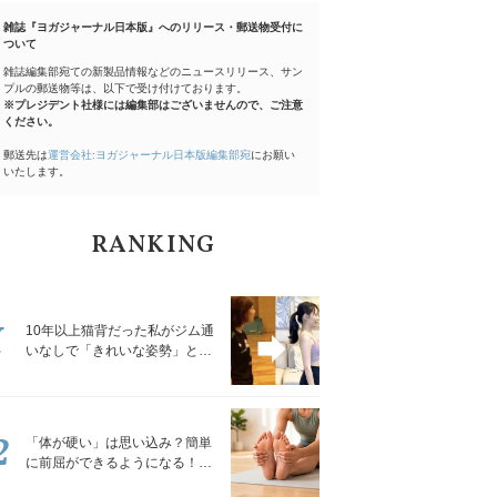
雑誌『ヨガジャーナル日本版』へのリリース・郵送物受付に
ついて
雑誌編集部宛ての新製品情報などのニュースリリース、サン
プルの郵送物等は、以下で受け付けております。
※プレジデント社様には編集部はございませんので、ご注意
ください。
郵送先は
運営会社:ヨガジャーナル日本版編集部宛
にお願い
いたします。
RANKING
1
10年以上猫背だった私がジム通
いなしで「きれいな姿勢」と褒
められるようになった秘密の習
慣
2
「体が硬い」は思い込み？簡単
に前屈ができるようになる！腿
裏を少しずつゆるめる「前屈ス