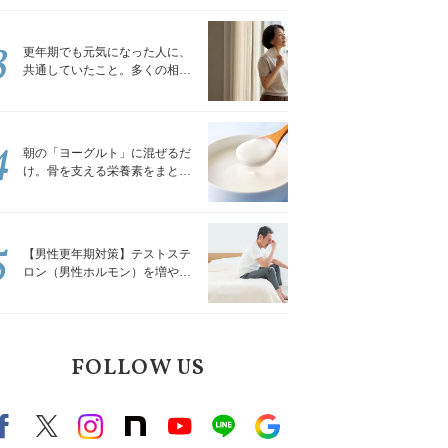
トレッチ」
3
更年期でも元気になった人に、
共通していたこと。多くの相談
を受けてきた私が言える、たっ
たひとつのこと
4
朝の「ヨーグルト」に混ぜるだ
け。骨を支える栄養素をまとめ
て補える食材3選｜管理栄養士が
解説
5
【男性更年期対策】テストステ
ロン（男性ホルモン）を増やす
「５つの食品」
FOLLOW US
Facebook
X（旧twitter）
instagram
note
Youtube
line
Google