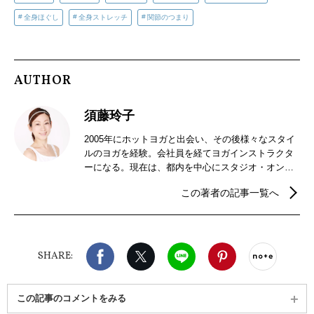
全身ほぐし
全身ストレッチ
関節のつまり
AUTHOR
須藤玲子
2005年にホットヨガと出会い、その後様々なスタイ
ルのヨガを経験。会社員を経てヨガインストラクタ
ーになる。現在は、都内を中心にスタジオ・オンラ
インにて活動中。リラックスからトレーニング系ヨ
この著者の記事一覧へ
ガまで、静と動（陰と陽）のバランスを大切にヨガ
の指導を行う。ヨガと共にアロマのある暮らしも提
案する。
Facebook
X（旧twitter）
LINE
Pinterest
noteで
SHARE:
この記事のコメントをみる