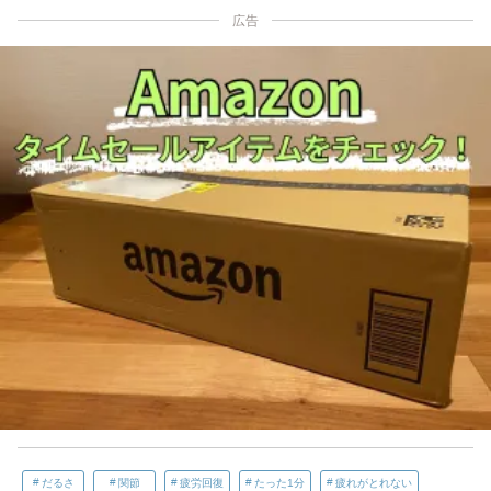
広告
だるさ
関節
疲労回復
たった1分
疲れがとれない