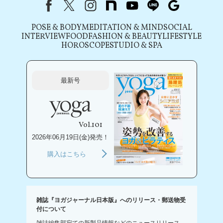
Facebook
X（旧Twitter）
instagram
note
youtube
line
Google
POSE & BODY
MEDITATION & MIND
SOCIAL
INTERVIEW
FOOD
FASHION & BEAUTY
LIFESTYLE
HOROSCOPE
STUDIO & SPA
最新号
Vol.101
2026年06月19日(金)発売！
購入はこちら
雑誌『ヨガジャーナル日本版』へのリリース・郵送物受
付について
雑誌編集部宛ての新製品情報などのニュースリリース、