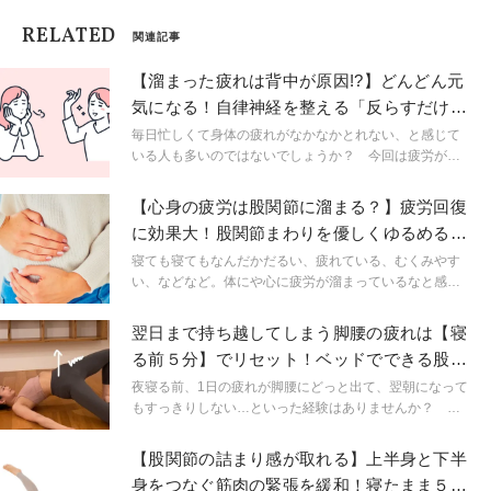
RELATED
関連記事
【溜まった疲れは背中が原因!?】どんどん元
気になる！自律神経を整える「反らすだけ」
ストレッチ
毎日忙しくて身体の疲れがなかなかとれない、と感じて
いる人も多いのではないでしょうか？ 今回は疲労が溜
まりやすくガチガチになりやすい「背中」に着目。背中
の筋肉をほぐすことで自律神経が整い、疲労回復効果も
【心身の疲労は股関節に溜まる？】疲労回復
期待できます。
に効果大！股関節まわりを優しくゆるめる
「ヨガポーズ」
寝ても寝てもなんだかだるい、疲れている、むくみやす
い、などなど。体にや心に疲労が溜まっているなと感じ
たら、「股関節」に着目してみてください。優しく体を
動かすことができる「股関節をゆるめるポーズ」で、心
翌日まで持ち越してしまう脚腰の疲れは【寝
も体も元気になりましょう！
る前５分】でリセット！ベッドでできる股関
節ほぐし３選
夜寝る前、1日の疲れが脚腰にどっと出て、翌朝になって
もすっきりしない…といった経験はありませんか？ 今
回はむくみや疲れ、下半身のだるさを軽減する3つのほぐ
し方を紹介します。ベッドでできる股関節周りを動かす
【股関節の詰まり感が取れる】上半身と下半
ストレッチ、気持ちいいですよ！
身をつなぐ筋肉の緊張を緩和！寝たまま５分