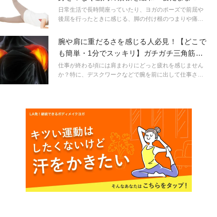
「股関節ヨガ」
日常生活で長時間座っていたり、ヨガのポーズで前屈や
後屈を行ったときに感じる、脚の付け根のつまりや痛
み。そんな股関節の違和感をすっきり解消するメソッド
をレクチャーします!
腕や肩に重だるさを感じる人必見！【どこで
も簡単・1分でスッキリ】ガチガチ三角筋を
ほぐすストレッチ
仕事が終わる頃には肩まわりにどっと疲れを感じません
か？特に、デスクワークなどで腕を前に出して仕事され
ている方、慢性的に肩コリに悩んでいる方も多いと思い
ます。そこで今回は、お仕事の合間にサクッとできちゃ
う簡単ストレッチをご紹介します。