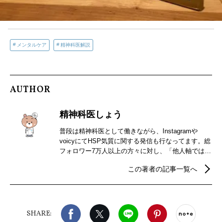
メンタルケア
精神科医解説
AUTHOR
精神科医しょう
普段は精神科医として働きながら、Instagramや
voicyにてHSP気質に関する発信も行なってます。総
フォロワー7万人以上の方々に対し、「他人軸ではな
く自分軸で気楽に生きられる」をテーマに発信中。
この著者の記事一覧へ
自分軸になりたい方は是非、私の発信をのぞいてみ
てください♪ 書籍
（https://www.amazon.co.jp/dp/4046060034）
Facebook
X（旧twitter）
LINE
Pinterest
noteで
SHARE: