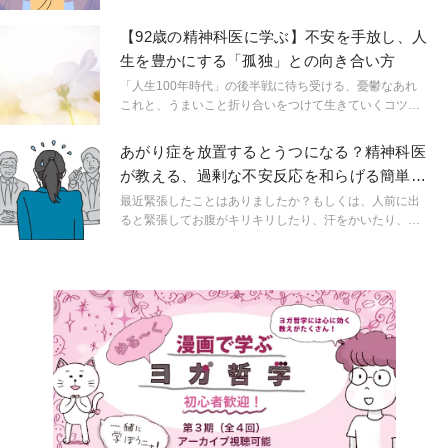
い分野で活動する精神科医しょうさんが、HSPやメンタ
ルヘルスに関する身近なギモンを解説。生きづらいをラ
【92歳の精神科医に学ぶ】不安を手放し、人
クにするためのヒントを連載形式で紹介します。
生を豊かにする「孤独」との向き合い方
「人生100年時代」の後半戦に待ち受ける、憂鬱なあれ
これと、うまいこと折り合いをつけて生きていくコツと
は？ 92歳の精神科医・中村恒子先生と、54歳で同じく精
神科医の奥田弘美先生のコンビが対談形式で語り尽くす
あがり症を放置するとうつになる？精神科医
『不安と折り合いをつけて うまいこと老いる生き方』
が教える、過剰な不安反応を和らげる簡単呼
（すばる舎）から抜粋してお届けします。
吸トレーニング
最近緊張したことはありましたか？もしくは、人前に出
ると緊張してお腹がキリキリしたり、汗をかいたり、心
臓がドキドキしたり、そんな経験はありませんか？極度
の緊張状態に陥って頭が真っ白になる、声が震えて思っ
た様に振る舞えなかった。緊張して失敗するのが怖くて
何日も前から緊張状態が続く、そんな経験がある方はも
しかしてあがり症かもしれません。今回は精神科の医師
から、あがり症についてのリスクや心を整える手軽なト
レーニング法を教えていただきます。