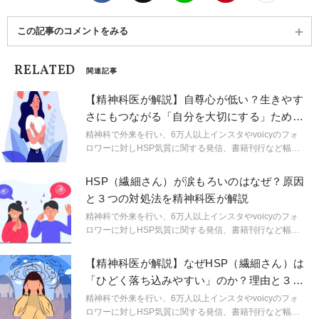
この記事のコメントをみる
RELATED
関連記事
【精神科医が解説】自尊心が低い？生きやす
さにもつながる「自分を大切にする」ための
3つのヒント
精神科で外来を行い、6万人以上インスタやvoicyのフォ
ロワーに対しHSP気質に関する発信、書籍刊行など幅広
い分野で活動する精神科医しょうさんが、HSPやメンタ
ルヘルスに関する身近なギモンを解説。生きづらいをラ
HSP（繊細さん）が涙もろいのはなぜ？原因
クにするためのヒントを連載形式で紹介します。
と３つの対処法を精神科医が解説
精神科で外来を行い、6万人以上インスタやvoicyのフォ
ロワーに対しHSP気質に関する発信、書籍刊行など幅広
い分野で活動する精神科医しょうさんが、HSPやメンタ
ルヘルスに関する身近なギモンを解説。生きづらいをラ
【精神科医が解説】なぜHSP（繊細さん）は
クにするためのヒントを連載形式で紹介します。
「ひどく落ち込みやすい」のか？理由と３つ
の対処法
精神科で外来を行い、6万人以上インスタやvoicyのフォ
ロワーに対しHSP気質に関する発信、書籍刊行など幅広