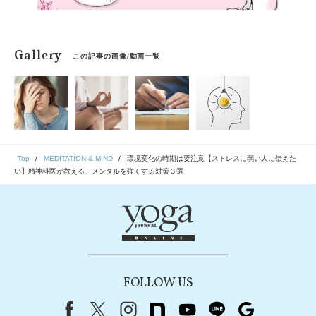
Gallery
この記事の画像/動画一覧
Top
MEDITATION & MIND
環境変化の時期は要注意【ストレスに弱い人に伝えた
い】精神科医が教える、メンタルを強くする対策３選
FOLLOW US
Facebook
X（旧Twitter）
instagram
note
youtube
line
Google