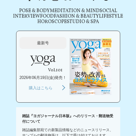
POSE & BODY
MEDITATION & MIND
SOCIAL
INTERVIEW
FOOD
FASHION & BEAUTY
LIFESTYLE
HOROSCOPE
STUDIO & SPA
最新号
Vol.101
2026年06月19日(金)発売！
購入はこちら
雑誌『ヨガジャーナル日本版』へのリリース・郵送物受
付について
雑誌編集部宛ての新製品情報などのニュースリリース、
サンプルの郵送物等は、以下で受け付けております。