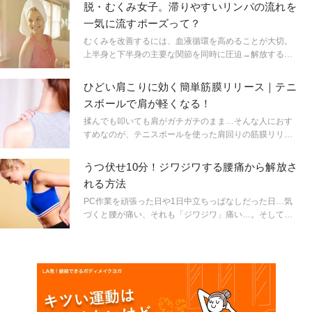
トラクターの三和由香利先生に教えてもらいました。
脱・むくみ女子。滞りやすいリンパの流れを
一気に流すポーズって？
むくみを改善するには、血液循環を高めることが大切。
上半身と下半身の主要な関節を同時に圧迫→解放するこ
とで、血流とリンパの循環機能を回復させましょう。ヨ
ガインストラクターの三和由香利先生に教えていただき
ひどい肩こりに効く簡単筋膜リリース｜テニ
ました。
スボールで肩が軽くなる！
揉んでも叩いても肩がガチガチのまま…そんな人におす
すめなのが、テニスボールを使った肩回りの筋膜リリー
ス。ひどい肩こりを緩和します。仕事の休憩中はもちろ
ん、ヨガの前後に行うのもおすすめ！
うつ伏せ10分！ジワジワする腰痛から解放さ
れる方法
PC作業を頑張った日や1日中立ちっぱなしだった日…気
づくと腰が痛い、それも「ジワジワ」痛い…。そしてそ
れが慢性的になっているという人も、少なくないはず。
そんな人にぜひお試しいただきたい、腰の緊張を和らげ
るポーズをご紹介。リストラティブヨガを指導するリ
ザ・ロウィッツ先生に教えていただきました。