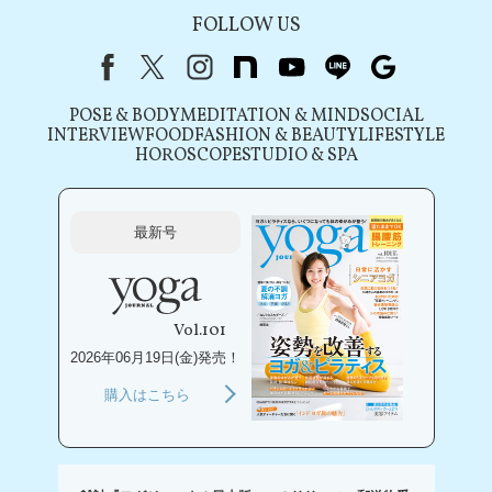
FOLLOW US
Facebook
X（旧Twitter）
instagram
note
youtube
line
Google
POSE & BODY
MEDITATION & MIND
SOCIAL
INTERVIEW
FOOD
FASHION & BEAUTY
LIFESTYLE
HOROSCOPE
STUDIO & SPA
最新号
Vol.101
2026年06月19日(金)発売！
購入はこちら