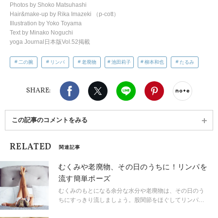
Photos by Shoko Matsuhashi
Hair&make-up by Rika Imazeki （p-cott）
Illustration by Yoko Toyama
Text by Minako Noguchi
yoga Journal日本版Vol.52掲載
二の腕
リンパ
老廃物
池田莉子
柳本和也
たるみ
Facebook
X（旧twitter）
LINE
Pinterest
noteで
SHARE:
この記事のコメントをみる
RELATED
関連記事
むくみや老廃物、その日のうちに！リンパを
流す簡単ポーズ
むくみのもとになる余分な水分や老廃物は、その日のう
ちにすっきり流しましょう。股関節をほぐしてリンパや
血流をスムーズにさせる簡単ヨガをご紹介。ヨガインス