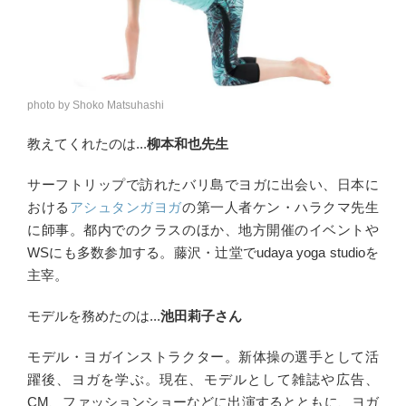
photo by Shoko Matsuhashi
教えてくれたのは...
柳本和也先生
サーフトリップで訪れたバリ島でヨガに出会い、日本に
おける
アシュタンガヨガ
の第一人者ケン・ハラクマ先生
に師事。都内でのクラスのほか、地方開催のイベントや
WSにも多数参加する。藤沢・辻堂でudaya yoga studioを
主宰。
モデルを務めたのは...
池田莉子さん
モデル・ヨガインストラクター。新体操の選手として活
躍後、ヨガを学ぶ。現在、モデルとして雑誌や広告、
CM、ファッションショーなどに出演するとともに、ヨガ