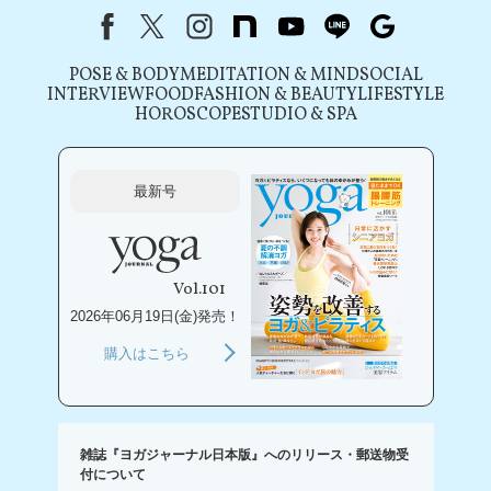
Facebook
X（旧Twitter）
instagram
note
youtube
line
Google
POSE & BODY
MEDITATION & MIND
SOCIAL
INTERVIEW
FOOD
FASHION & BEAUTY
LIFESTYLE
HOROSCOPE
STUDIO & SPA
最新号
Vol.101
2026年06月19日(金)発売！
購入はこちら
雑誌『ヨガジャーナル日本版』へのリリース・郵送物受
付について