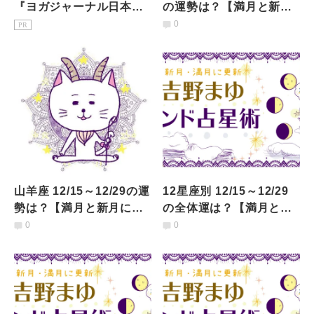
『ヨガジャーナル日本
の運勢は？【満月と新月
版』予約購読のご案内
に更新！インド占星術】
0
PR
山羊座 12/15～12/29の運
12星座別 12/15～12/29
勢は？【満月と新月に更
の全体運は？【満月と新
新！インド占星術】
月に更新！インド占星
0
0
術】