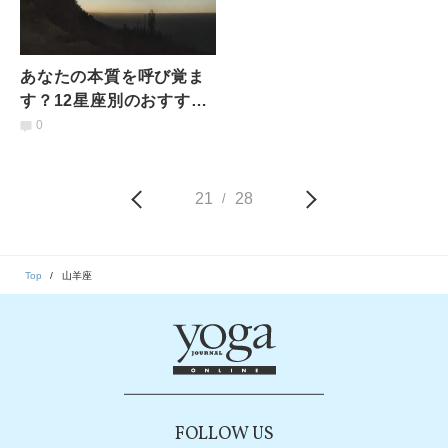
あなたの本質を呼び覚ま
す？12星座別のおすすめ
ヨガポーズ：射手座・山
0
羊座・水瓶座・魚座
21
28
/
Top
山羊座
FOLLOW US