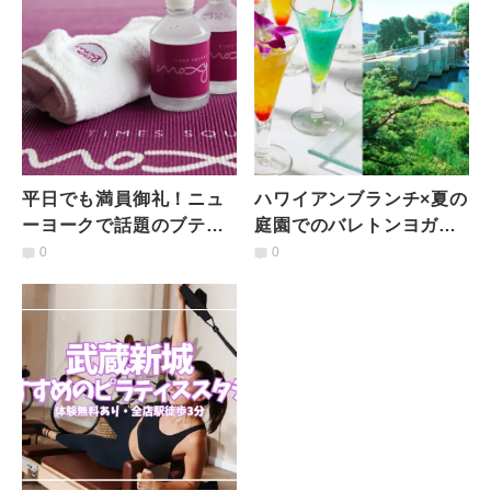
平日でも満員御礼！ニュ
ハワイアンブランチ×夏の
ーヨークで話題のブティ
庭園でのバレトンヨガで
ック・ホテルが主催する
ヘルシーな1日を【8/26開
0
0
早朝フィットネスって
催】