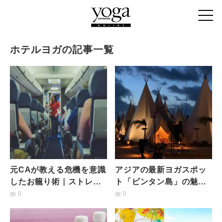
ホテルヨガの記事一覧
元CAが教える危機を意識
アジアの最新ヨガスポッ
したお籠り術｜ストレス
ト「ビンタン島」の魅力
環境に負けない＆免疫力
＃ここではないどこかへ
0
0
を下げないために
思いを馳せて