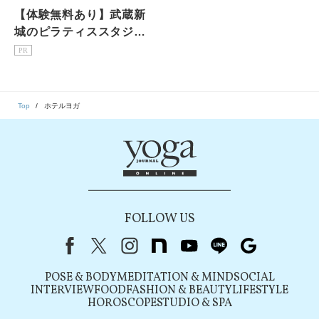
【体験無料あり】武蔵新
城のピラティススタジオ7
選｜初心者・女性専用を
PR
駅徒歩3分で比較
Top
ホテルヨガ
FOLLOW US
Facebook
X（旧Twitter）
instagram
note
youtube
line
Google
POSE & BODY
MEDITATION & MIND
SOCIAL
INTERVIEW
FOOD
FASHION & BEAUTY
LIFESTYLE
HOROSCOPE
STUDIO & SPA