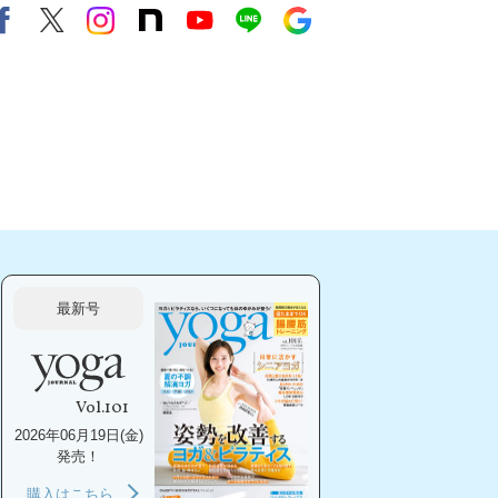
Facebook
X（旧twitter）
instagram
note
Youtube
line
Google
最新号
Vol.101
2026年06月19日(金)
発売！
購入はこちら