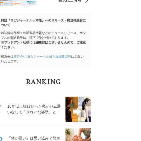
購入はこちら
雑誌『ヨガジャーナル日本版』へのリリース・郵送物受付に
ついて
雑誌編集部宛ての新製品情報などのニュースリリース、サン
プルの郵送物等は、以下で受け付けております。
※プレジデント社様には編集部はございませんので、ご注意
ください。
郵送先は
運営会社:ヨガジャーナル日本版編集部宛
にお願い
いたします。
RANKING
1
10年以上猫背だった私がジム通
いなしで「きれいな姿勢」と褒
められるようになった秘密の習
慣
2
「体が硬い」は思い込み？簡単