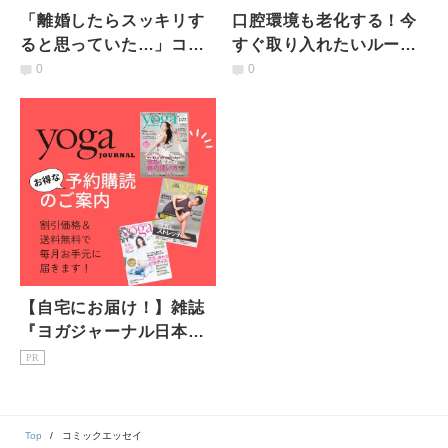
「離婚したらスッキリす
口腔環境も老化する！今
ると思っていた…」コミ
すぐ取り入れたいルーテ
ックエッセイで描かれ
ィンとは【栗尾モカの更
0
0
る、40代女性・熟年離婚
年期大学＃1 】
後の本音
【自宅にお届け！】雑誌
『ヨガジャーナル日本
版』予約購読のご案内
PR
Top
コミックエッセイ