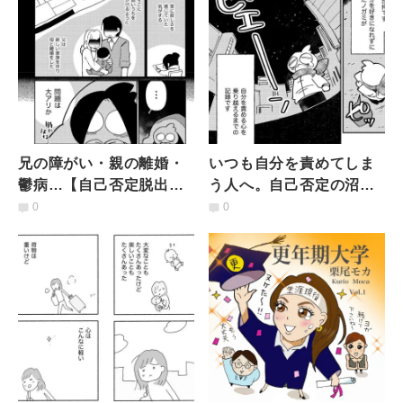
兄の障がい・親の離婚・
いつも自分を責めてしま
鬱病…【自己否定脱出を
う人へ。自己否定の沼か
描いた漫画作者が語る】
ら脱出できる「カウンセ
0
0
不完全な自分と向き合う
リング日記」のメリット
ヒント
とやり方