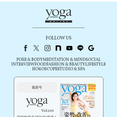
FOLLOW US
Facebook
X（旧Twitter）
instagram
note
youtube
line
Google
POSE & BODY
MEDITATION & MIND
SOCIAL
INTERVIEW
FOOD
FASHION & BEAUTY
LIFESTYLE
HOROSCOPE
STUDIO & SPA
最新号
Vol.101