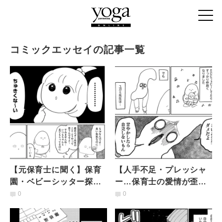
コミックエッセイの記事一覧
【元保育士に聞く】保育
【人手不足・プレッシャ
園・ベビーシッター探し
ー…保育士の愛情が歪む
のポイントと「違和感を
背景】元保育士が語る保
0
0
覚えたとき」の対処法
育園の裏側と働き方の課
題