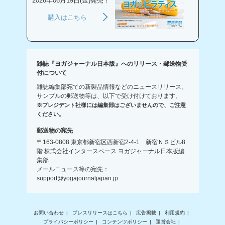
2026年06月19日(金)発売！
購入はこちら
雑誌『ヨガジャーナル日本版』へのリリース・郵送物受
付について
雑誌編集部宛ての新製品情報などのニュースリリース、
サンプルの郵送物等は、以下で受け付けております。
※プレジデント社様には編集部はございませんので、ご注意
ください。
郵送物の宛先
〒163-0808 東京都新宿区西新宿2-4-1 新宿ＮＳビル8
階 株式会社インタースペース ヨガジャーナル日本版編
集部
メールニュース等の宛先：
support@yogajournaljapan.jp
お問い合わせ
プレスリリースはこちら
広告掲載
利用規約
プライバシーポリシー
コンテンツポリシー
運営会社