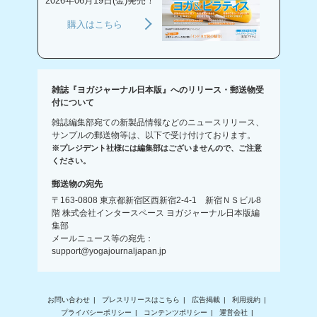
2026年06月19日(金)発売！
購入はこちら
雑誌『ヨガジャーナル日本版』へのリリース・郵送物受
付について
雑誌編集部宛ての新製品情報などのニュースリリース、
サンプルの郵送物等は、以下で受け付けております。
※プレジデント社様には編集部はございませんので、ご注意
ください。
郵送物の宛先
〒163-0808 東京都新宿区西新宿2-4-1 新宿ＮＳビル8
階 株式会社インタースペース ヨガジャーナル日本版編
集部
メールニュース等の宛先：
support@yogajournaljapan.jp
お問い合わせ
プレスリリースはこちら
広告掲載
利用規約
プライバシーポリシー
コンテンツポリシー
運営会社