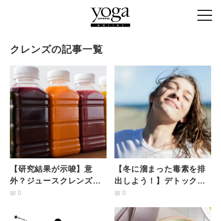
クレンズの記事一覧
【研究結果が示唆】意
【冬に溜まった毒素を排
外？ジュースクレンズは
出しよう！】デトックス
健康に逆効果！ たった3
に最適な「春」にしたい
0
0
日で腸内と口腔内細菌に
７つのこと
悪影響