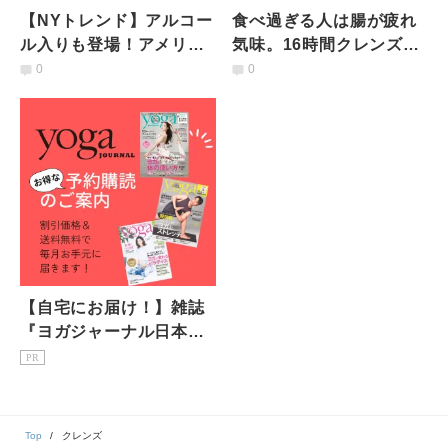
【NYトレンド】アルコー
食べ過ぎる人は腸が疲れ
ル入りも登場！アメリカ
気味。16時間クレンズで
のヨギに大人気の「コン
腸を休ませよう
0
0
ブチャ」とは？
【自宅にお届け！】雑誌
『ヨガジャーナル日本
版』予約購読のご案内
PR
Top
クレンズ