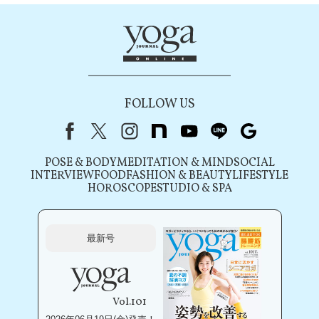
FOLLOW US
Facebook
X（旧Twitter）
instagram
note
youtube
line
Google
POSE & BODY
MEDITATION & MIND
SOCIAL
INTERVIEW
FOOD
FASHION & BEAUTY
LIFESTYLE
HOROSCOPE
STUDIO & SPA
最新号
Vol.101