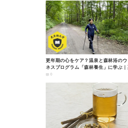
更年期の心をケア？温泉と森林浴のウ
ネスプログラム「森林養生」に学ぶ｜
モカの更年期大学＃3
0