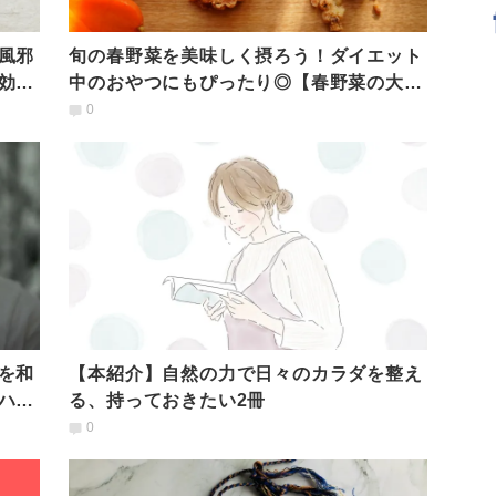
風邪
旬の春野菜を美味しく摂ろう！ダイエット
効く
中のおやつにもぴったり◎【春野菜の大豆
粉ビスケット】
0
を和
【本紹介】自然の力で日々のカラダを整え
ハー
る、持っておきたい2冊
0