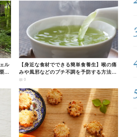
ェル
【身近な食材でできる簡単食養生】喉の痛
栗尾
みや風邪などのプチ不調を予防する方法
は？
0