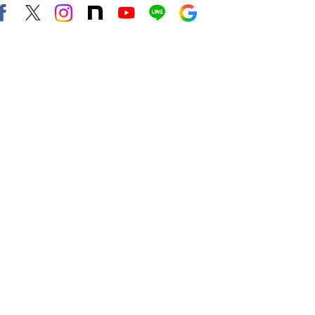
Facebook
X（旧twitter）
instagram
note
Youtube
line
Google