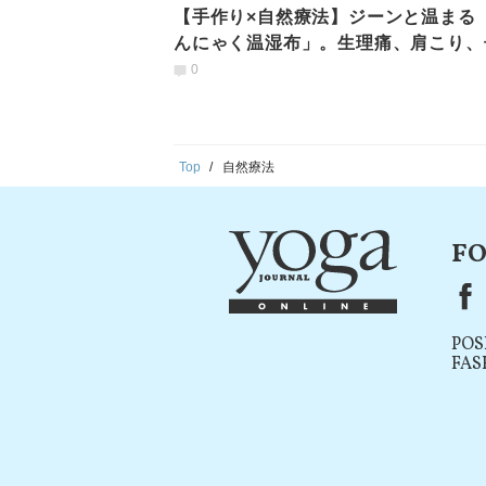
【手作り×自然療法】ジーンと温まる
んにゃく温湿布」。生理痛、肩こり、
もの風邪にも？！
0
Top
自然療法
FO
F
POS
FAS