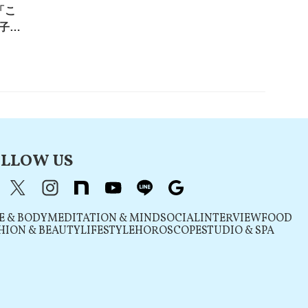
「こ
子ど
LLOW US
acebook
X（旧Twitter）
instagram
note
youtube
line
Google
E & BODY
MEDITATION & MIND
SOCIAL
INTERVIEW
FOOD
HION & BEAUTY
LIFESTYLE
HOROSCOPE
STUDIO & SPA