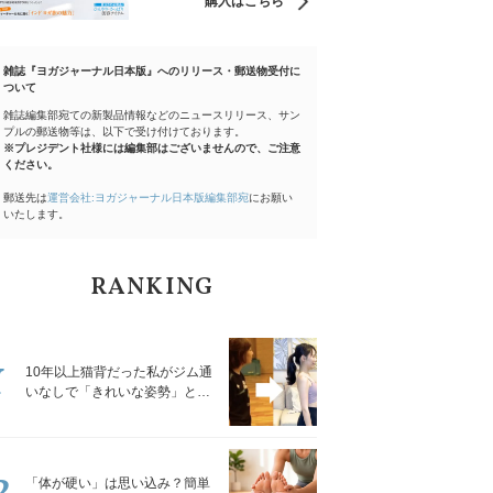
購入はこちら
雑誌『ヨガジャーナル日本版』へのリリース・郵送物受付に
ついて
雑誌編集部宛ての新製品情報などのニュースリリース、サン
プルの郵送物等は、以下で受け付けております。
※プレジデント社様には編集部はございませんので、ご注意
ください。
郵送先は
運営会社:ヨガジャーナル日本版編集部宛
にお願い
いたします。
RANKING
1
10年以上猫背だった私がジム通
いなしで「きれいな姿勢」と褒
められるようになった秘密の習
慣
2
「体が硬い」は思い込み？簡単