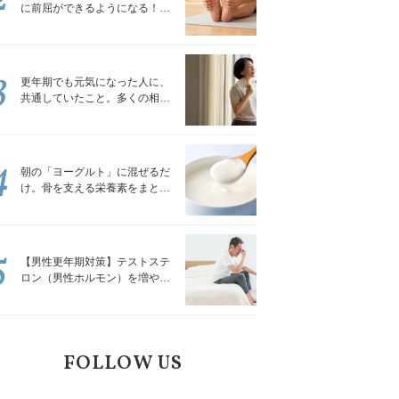
に前屈ができるようになる！腿
裏を少しずつゆるめる「前屈ス
トレッチ」
3
更年期でも元気になった人に、
共通していたこと。多くの相談
を受けてきた私が言える、たっ
たひとつのこと
4
朝の「ヨーグルト」に混ぜるだ
け。骨を支える栄養素をまとめ
て補える食材3選｜管理栄養士が
解説
5
【男性更年期対策】テストステ
ロン（男性ホルモン）を増やす
「５つの食品」
FOLLOW US