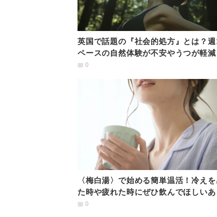
英国で話題の『社会的処方』とは？週
ペースの自然体験が不安やうつが軽減
研究で効果を実証
0
〈梅白湯〉で始める簡単温活！冷えを
た時や疲れた時にぜひ飲んでほしいあ
かドリンクの作り方
0