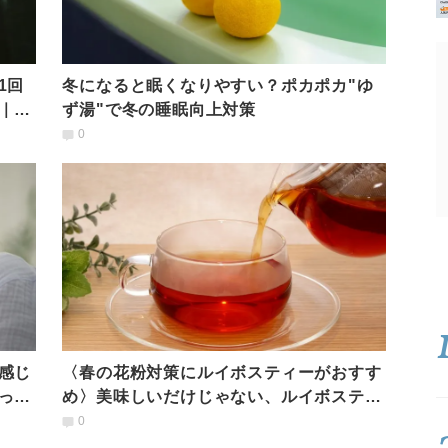
1回
冬になると眠くなりやすい？ポカポカ"ゆ
｜英
ず湯"で冬の睡眠向上対策
0
感じ
〈春の花粉対策にルイボスティーがおすす
った
め〉美味しいだけじゃない、ルイボスティ
ーの意外なチカラとは
0