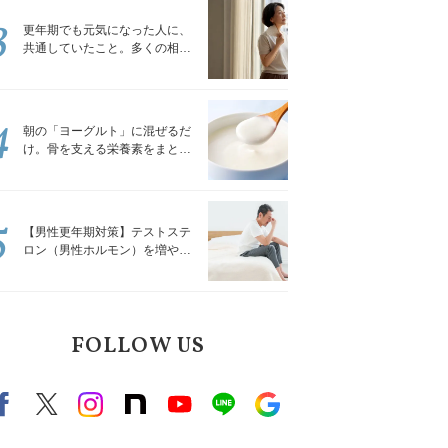
3
更年期でも元気になった人に、
共通していたこと。多くの相談
を受けてきた私が言える、たっ
たひとつのこと
4
朝の「ヨーグルト」に混ぜるだ
け。骨を支える栄養素をまとめ
て補える食材3選｜管理栄養士が
解説
5
【男性更年期対策】テストステ
ロン（男性ホルモン）を増やす
「５つの食品」
FOLLOW US
Facebook
X（旧twitter）
instagram
note
Youtube
line
Google