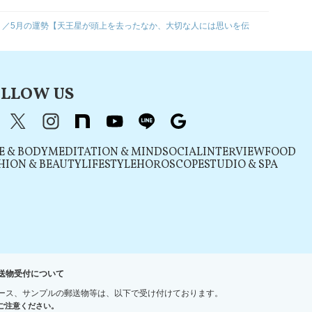
座）／5月の運勢【天王星が頭上を去ったなか、大切な人には思いを伝
LLOW US
acebook
X（旧Twitter）
instagram
note
youtube
line
Google
E & BODY
MEDITATION & MIND
SOCIAL
INTERVIEW
FOOD
HION & BEAUTY
LIFESTYLE
HOROSCOPE
STUDIO & SPA
送物受付について
ース、サンプルの郵送物等は、以下で受け付けております。
ご注意ください。