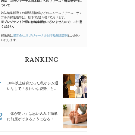
雑誌『ヨガジャーナル日本版』へのリリース・郵送物受付に
ついて
雑誌編集部宛ての新製品情報などのニュースリリース、サン
プルの郵送物等は、以下で受け付けております。
※プレジデント社様には編集部はございませんので、ご注意
ください。
郵送先は
運営会社:ヨガジャーナル日本版編集部宛
にお願い
いたします。
RANKING
1
10年以上猫背だった私がジム通
いなしで「きれいな姿勢」と褒
められるようになった秘密の習
慣
2
「体が硬い」は思い込み？簡単
に前屈ができるようになる！腿
裏を少しずつゆるめる「前屈ス
トレッチ」