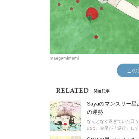
maegamimami
この
RELATED
関連記事
Sayaのマンスリー
の運勢
なんとなく過ぎていた日々
のは、金星が「逆行」して
んなにも気持ちが盛り上が