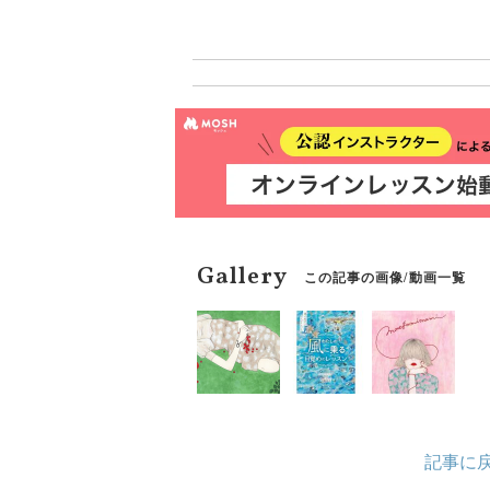
で、小さなささやきや予兆
ドフルに生きられるように
な占星術です。
Gallery
この記事の画像/動画一覧
記事に