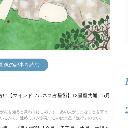
画像の記事を読む
星占い【マインドフルネス占星術】12星座共通／5月
が星を知ると変わりはじめます。あの人がこんなことを言う
いるから。連絡ミスが多発するのは水星「逆行」のせい。こ
るのは満月だからと言うように。星という眼鏡をもつこと