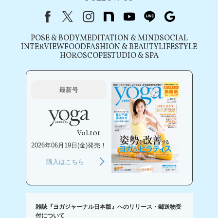
Facebook
X（旧Twitter）
instagram
note
youtube
line
Google
POSE & BODY
MEDITATION & MIND
SOCIAL
INTERVIEW
FOOD
FASHION & BEAUTY
LIFESTYLE
HOROSCOPE
STUDIO & SPA
最新号
Vol.101
2026年06月19日(金)発売！
購入はこちら
雑誌『ヨガジャーナル日本版』へのリリース・郵送物受
付について