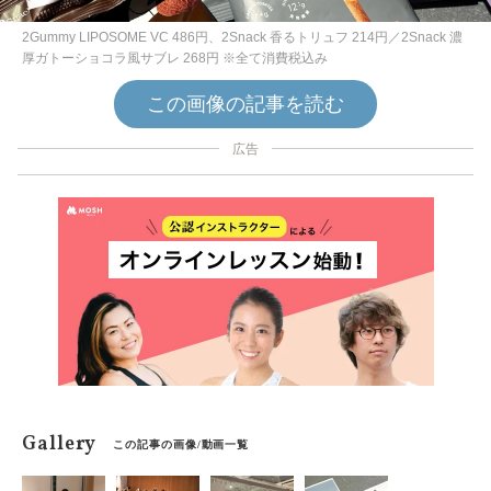
2Gummy LIPOSOME VC 486円、2Snack 香るトリュフ 214円／2Snack 濃
厚ガトーショコラ風サブレ 268円 ※全て消費税込み
この画像の記事を読む
広告
Gallery
この記事の画像/動画一覧