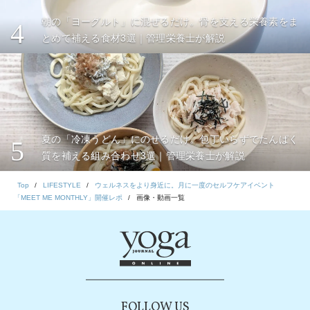
朝の「ヨーグルト」に混ぜるだけ。骨を支える栄養素をま
4
とめて補える食材3選｜管理栄養士が解説
夏の「冷凍うどん」にのせるだけ。包丁いらずでたんぱく
5
質を補える組み合わせ3選｜管理栄養士が解説
Top
LIFESTYLE
ウェルネスをより身近に。月に一度のセルフケアイベント
「MEET ME MONTHLY」開催レポ
画像・動画一覧
FOLLOW US