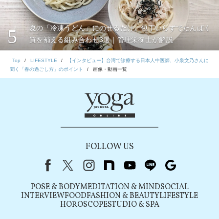
夏の「冷凍うどん」にのせるだけ。包丁いらずでたんぱく
5
質を補える組み合わせ3選｜管理栄養士が解説
Top
LIFESTYLE
【インタビュー】台湾で診療する日本人中医師、小泉文乃さんに
聞く「春の過ごし方」のポイント
画像・動画一覧
FOLLOW US
Facebook
X（旧Twitter）
instagram
note
youtube
line
Google
POSE & BODY
MEDITATION & MIND
SOCIAL
INTERVIEW
FOOD
FASHION & BEAUTY
LIFESTYLE
HOROSCOPE
STUDIO & SPA