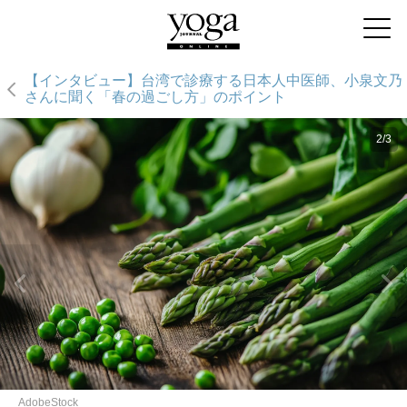
【インタビュー】台湾で診療する日本人中医師、小泉文乃
さんに聞く「春の過ごし方」のポイント
2/3
AdobeStock