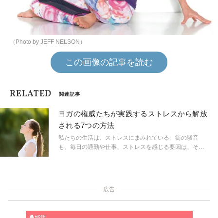
（Photo by JEFF NELSON）
この画像の記事を読む
RELATED
関連記事
ヨガの権威たちが実践するストレスから解放
される7つの方法
私たちの生活は、ストレスにまみれている。街の騒音
も、毎日の通勤や仕事、ストレスを感じる要因は、そこ
かしこにあふれている。そんな毎日を過ごしていると、
ヨガの練習も先延ばしにして、気づけば数日経っていた
なんてこともあるのでは。 SNSをチェックしたり、テレ
ビを流し見しているちょっとした空き時間。そんなわず
広告
かな時間でもできる、心を安らげるヒーリングタイムに
変えるコツを、アメリカのヨギたちに聞いた。