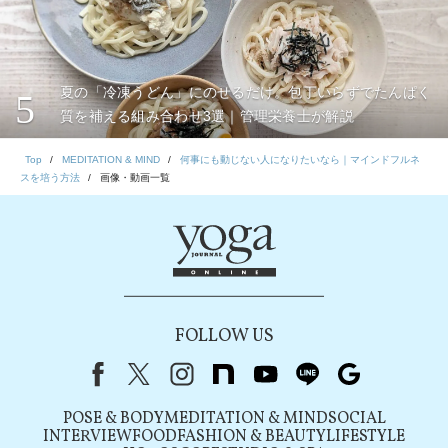
夏の「冷凍うどん」にのせるだけ。包丁いらずでたんぱく
5
質を補える組み合わせ3選｜管理栄養士が解説
Top
MEDITATION & MIND
何事にも動じない人になりたいなら｜マインドフルネ
スを培う方法
画像・動画一覧
FOLLOW US
Facebook
X（旧Twitter）
instagram
note
youtube
line
Google
POSE & BODY
MEDITATION & MIND
SOCIAL
INTERVIEW
FOOD
FASHION & BEAUTY
LIFESTYLE