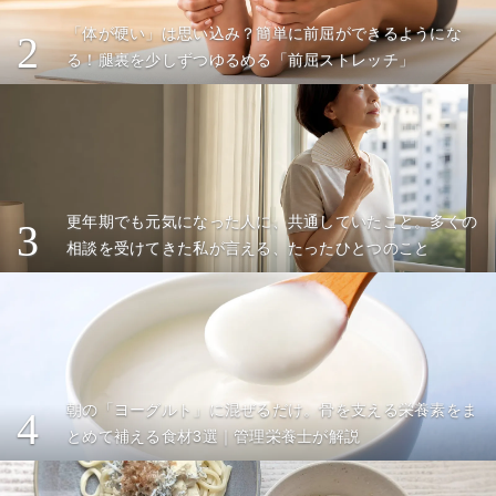
「体が硬い」は思い込み？簡単に前屈ができるようにな
2
る！腿裏を少しずつゆるめる「前屈ストレッチ」
更年期でも元気になった人に、共通していたこと。多くの
3
相談を受けてきた私が言える、たったひとつのこと
朝の「ヨーグルト」に混ぜるだけ。骨を支える栄養素をま
4
とめて補える食材3選｜管理栄養士が解説