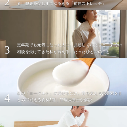
2
る！腿裏を少しずつゆるめる「前屈ストレッチ」
更年期でも元気になった人に、共通していたこと。多くの
3
相談を受けてきた私が言える、たったひとつのこと
朝の「ヨーグルト」に混ぜるだけ。骨を支える栄養素をま
4
とめて補える食材3選｜管理栄養士が解説