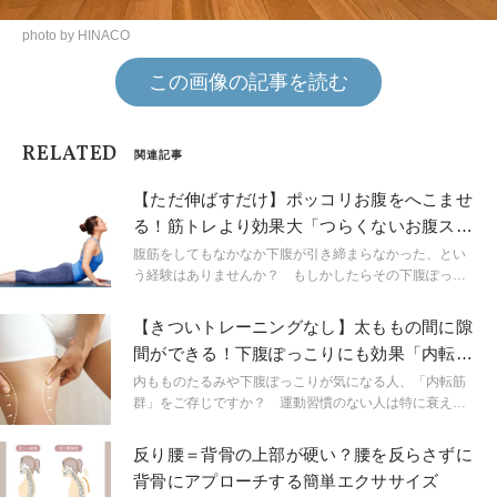
photo by HINACO
この画像の記事を読む
RELATED
関連記事
【ただ伸ばすだけ】ポッコリお腹をへこませ
る！筋トレより効果大「つらくないお腹スト
レッチ」
腹筋をしてもなかなか下腹が引き締まらなかった、とい
う経験はありませんか？ もしかしたらその下腹ぽっこ
りは、内臓下垂が原因かもしれません。今回ご紹介する
のは、ツラいトレーニングではなく、ストレッチで身体
【きついトレーニングなし】太ももの間に隙
を整える方法。姿勢も伸びてスタイルアップがかないま
間ができる！下腹ぽっこりにも効果「内転筋
す。
群トレ」
内もものたるみや下腹ぽっこりが気になる人、「内転筋
群」をご存じですか？ 運動習慣のない人は特に衰えや
すい部分ですが、鍛えるメリットはたくさん。腹筋のよ
うなキツいトレーニングなしで効果を実感できるので、
反り腰＝背骨の上部が硬い？腰を反らさずに
ぜひトライしてみてください。
背骨にアプローチする簡単エクササイズ