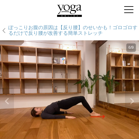
ぽっこりお腹の原因は【反り腰】のせいかも！ゴロゴロす
るだけで反り腰が改善する簡単ストレッチ
6/9