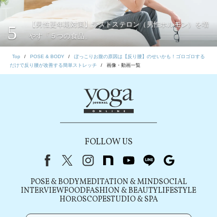
【男性更年期対策】テストステロン（男性ホルモン）を増
5
やす「５つの食品」
Top
POSE & BODY
ぽっこりお腹の原因は【反り腰】のせいかも！ゴロゴロする
だけで反り腰が改善する簡単ストレッチ
画像・動画一覧
FOLLOW US
Facebook
X（旧Twitter）
instagram
note
youtube
line
Google
POSE & BODY
MEDITATION & MIND
SOCIAL
INTERVIEW
FOOD
FASHION & BEAUTY
LIFESTYLE
HOROSCOPE
STUDIO & SPA