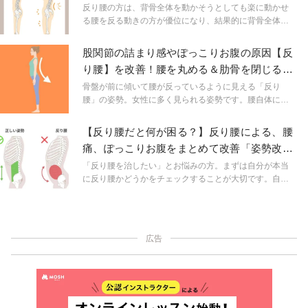
反り腰の方は、背骨全体を動かそうとしても楽に動かせ
る腰を反る動きの方が優位になり、結果的に背骨全体、
特に肋骨から首にかけての背骨の上部を動かせていない
ことがあります。腰を反らずに背骨を動かすエクササイ
股関節の詰まり感やぽっこりお腹の原因【反
ズで、しなやかな背骨を作ってみませんか？
り腰】を改善！腰を丸める＆肋骨を閉じるス
トレッチ
骨盤が前に傾いて腰が反っているように見える「反り
腰」の姿勢。女性に多く見られる姿勢です。腰自体に負
担がかかるだけでなく、股関節の詰まり、前ももの張り
や下腹がぽっこりと出る原因にもなっています。姿勢改
【反り腰だと何が困る？】反り腰による、腰
善は体の不調やボディメイクを行う基本です。心当たり
痛、ぽっこりお腹をまとめて改善「姿勢改善
のある方は反り腰の姿勢を直して体の負担を減らしてい
トレーニング」
きましょう！
「反り腰を治したい」とお悩みの方。まずは自分が本当
に反り腰かどうかをチェックすることが大切です。自分
の体の状態を知って必要なトレーニングをすれば、反り
腰が原因で起こる「腰痛」や「ぽっこりお腹」も改善で
きます。
広告