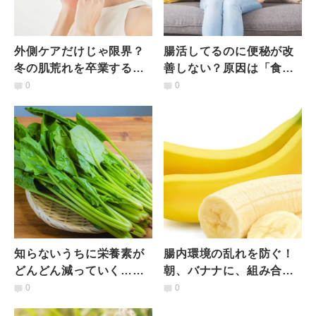
外側ケアだけじゃ限界？
腸活してるのに便秘が改
冬の肌荒れを卒業するた
善しない？原因は「食べ
めの食べ合わせ3選｜管理
合わせ」かも｜管理栄養
0
0
栄養士が解説
士が解説
知らないうちに栄養素が
腸内環境の乱れを防ぐ！
どんどん減っていく…。
朝、バナナに、組み合わ
ほうれん草のNG保存法｜
せると良い食材とは？管
0
0
管理栄養士が解説
理栄養士が解説