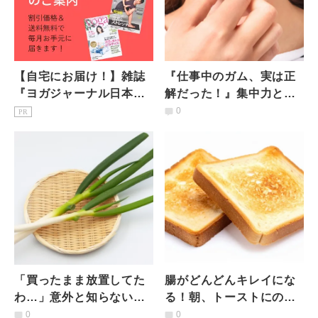
【自宅にお届け！】雑誌
『仕事中のガム、実は正
『ヨガジャーナル日本
解だった！』集中力とス
版』予約購読のご案内
トレスに効く理由が最新
0
PR
研究で判明
「買ったまま放置してた
腸がどんどんキレイにな
わ…」意外と知らない長
る！朝、トーストにのせ
ネギのNG保存法｜管理栄
たい意外な食材とは？管
0
0