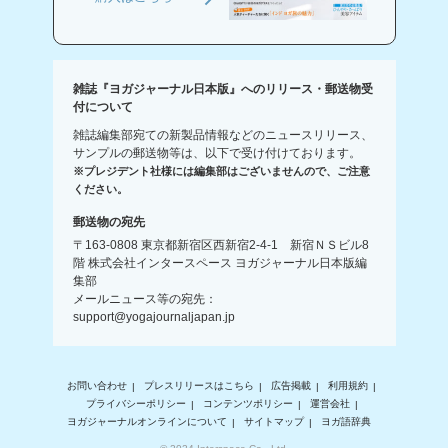
雑誌『ヨガジャーナル日本版』へのリリース・郵送物受
付について
雑誌編集部宛ての新製品情報などのニュースリリース、
サンプルの郵送物等は、以下で受け付けております。
※プレジデント社様には編集部はございませんので、ご注意
ください。
郵送物の宛先
〒163-0808 東京都新宿区西新宿2-4-1 新宿ＮＳビル8
階 株式会社インタースペース ヨガジャーナル日本版編
集部
メールニュース等の宛先：
support@yogajournaljapan.jp
お問い合わせ
プレスリリースはこちら
広告掲載
利用規約
プライバシーポリシー
コンテンツポリシー
運営会社
ヨガジャーナルオンラインについて
サイトマップ
ヨガ語辞典