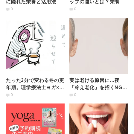
に隠れた栄養と活用法｜
ップの違いとは？栄養価
管理栄養士が解説
とおすすめの使い方を管
0
0
理栄養士が解説
たった3分で変わる冬の更
実は老ける原因に…夜
年期。理学療法士ヨガ×管
「冷え老化」を招くNG食
理栄養士みそ汁の“温めル
べ物とは？管理栄養士が
0
0
ーティン”
解説