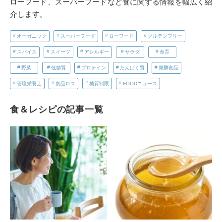
ローフード、スーパーフードなど食に関する情報を幅広く紹
介します。
オーガニック
スーパーフード
ローフード
グルテンフリー
スパイス
スイーツ
アレルギー
サラダ
食育
野菜
低糖質
プロテイン
たんぱく質
発酵食品
管理栄養士
食品ロス
糖質制限
FOODニュース
食＆レシピの記事一覧