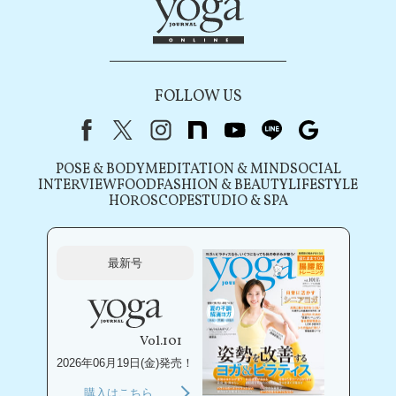
FOLLOW US
Facebook
X（旧Twitter）
instagram
note
youtube
line
Google
POSE & BODY
MEDITATION & MIND
SOCIAL
INTERVIEW
FOOD
FASHION & BEAUTY
LIFESTYLE
HOROSCOPE
STUDIO & SPA
最新号
Vol.101
2026年06月19日(金)発売！
購入はこちら