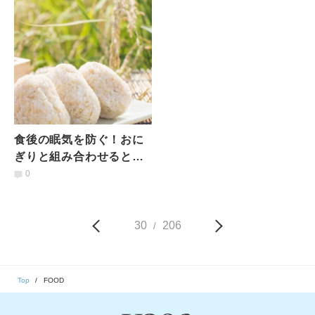
食後の眠気を防ぐ！おに
ぎりと組み合わせると良
い食材とは？｜管理栄養
0
士が解説
30
206
/
Top
FOOD