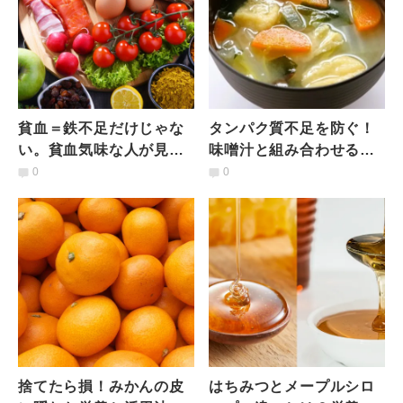
貧血＝鉄不足だけじゃな
タンパク質不足を防ぐ！
い。貧血気味な人が見落
味噌汁と組み合わせると
としがちな食材とは？
良い食材とは？｜管理栄
0
0
【管理栄養士による解
養士が解説
説】
捨てたら損！みかんの皮
はちみつとメープルシロ