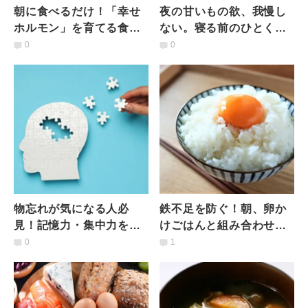
朝に食べるだけ！「幸せ
夜の甘いもの欲、我慢し
ホルモン」を育てる食べ
ない。寝る前のひとくち
物とは？管理栄養士が解
習慣を管理栄養士が解説
0
0
説
物忘れが気になる人必
鉄不足を防ぐ！朝、卵か
見！記憶力・集中力を高
けごはんと組み合わせる
める朝ごはん【管理栄養
と良い食材とは？｜管理
0
1
士が解説】
栄養士が解説