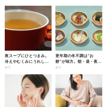
養士が解説
理栄養士が解説
夜スープにひとつまみ。
更年期の冬不調は“お
冷えやむくみにうれしい
餅”が味方。朝・昼・夜の
意外な具材とは？管理栄
薬膳的ととのえ方｜国際
0
0
養士が解説
中医薬膳管理師が解説