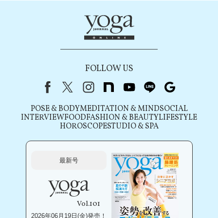
FOLLOW US
Facebook
X（旧Twitter）
instagram
note
youtube
line
Google
POSE & BODY
MEDITATION & MIND
SOCIAL
INTERVIEW
FOOD
FASHION & BEAUTY
LIFESTYLE
HOROSCOPE
STUDIO & SPA
最新号
Vol.101
2026年06月19日(金)発売！