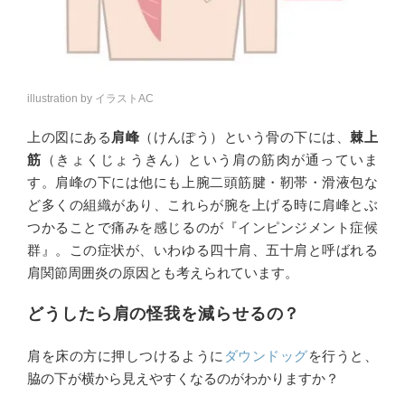
illustration by イラストAC
上の図にある
肩峰
（けんぽう）という骨の下には、
棘上
筋
（きょくじょうきん）という肩の筋肉が通っていま
す。肩峰の下には他にも上腕二頭筋腱・靭帯・滑液包な
ど多くの組織があり、これらが腕を上げる時に肩峰とぶ
つかることで痛みを感じるのが『インピンジメント症候
群』。この症状が、いわゆる四十肩、五十肩と呼ばれる
肩関節周囲炎の原因とも考えられています。
どうしたら肩の怪我を減らせるの？
肩を床の方に押しつけるように
ダウンドッグ
を行うと、
脇の下が横から見えやすくなるのがわかりますか？