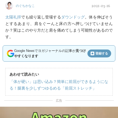
2021-03-16
のぐちかなこ
太陽礼拝
でも繰り返し登場する
ダウンドッグ
。体を伸ばそう
とするあまり、肩をぐーんと床の方へ押しつけていません
か？実はこのやり方だと肩を痛めてしまう可能性があるので
す。
Google Newsでヨガジャーナルの記事が
見つけ
登録する
やすくなります
あわせて読みたい
「体が硬い」は思い込み？簡単に前屈ができるようにな
る！腿裏を少しずつゆるめる「前屈ストレッチ」
広告