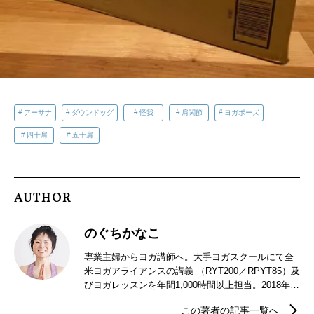
アーサナ
ダウンドッグ
怪我
肩関節
ヨガポーズ
四十肩
五十肩
AUTHOR
のぐちかなこ
専業主婦からヨガ講師へ。大手ヨガスクールにて全
米ヨガアライアンスの講義 （RYT200／RPYT85）及
びヨガレッスンを年間1,000時間以上担当。2018年に
独立し〈あんどYOGA〉を立ち上げる。現在もヨガ
この著者の記事一覧へ
インストラクターの養成に携わりながら、特に産前