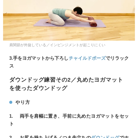
肩関節が外旋している／インピンジメントが起こりにくい
3.手をヨガマットから下ろし
チャイルドポーズ
でリラック
ス
ダウンドッグ練習その2／丸めたヨガマット
を使ったダウンドッグ
やり方
1. 両手を肩幅に置き、手前に丸めたヨガマットをセッ
ト
2. お尻を持ち上げる／つま先立ちの
ダウンドッグ
でホ