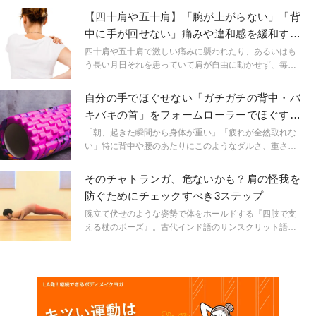
ります。そこで、50歳からの無理なく筋力UPできる方法
【四十肩や五十肩】「腕が上がらない」「背
をご紹介!
中に手が回せない」痛みや違和感を緩和する
簡単ヨガ
四十肩や五十肩で激しい痛みに襲われたり、あるいはも
う長い月日それを患っていて肩が自由に動かせず、毎日
辛くてたまらないと感じてはいませんか？今回は、四十
肩や五十肩による痛みを緩和し、日常をストレスなく過
自分の手でほぐせない「ガチガチの背中・バ
ごすためのおうちでできる簡単ヨガポーズについて紹介
キバキの首」をフォームローラーでほぐすな
します。
ら？正しい使い方
「朝、起きた瞬間から身体が重い」「疲れが全然取れな
い」特に背中や腰のあたりにこのようなダルさ、重さを
感じることってありませんか？それはもしかして、姿勢
のクセによる筋肉の凝り固まりそのものが原因となって
そのチャトランガ、危ないかも？肩の怪我を
いることも考えられますが、蓄積したストレスによって
防ぐためにチェックすべき3ステップ
引き起こされているかもしれません。
腕立て伏せのような姿勢で体をホールドする『四肢で支
える杖のポーズ』。古代インド語のサンスクリット語で
は『チャトランガダンダーサナ』、省略して“チャトラン
ガ”と呼ばれることもある、太陽礼拝でおなじみのポーズ
です。繰り返し行うポーズだからこそ、正しい姿勢で行
うことがとても大切です。