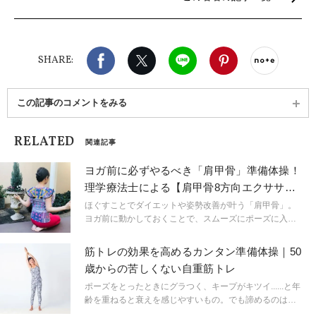
産後に関するヨガや新米ヨガインストラクターサポ
ートに力を注いでいる。オンライン講座も多数開催
中。プライベートでは三姉妹の母。あだ名はかーち
Facebook
X（旧twitter）
LINE
Pinterest
noteで
ゃん。
SHARE:
この記事のコメントをみる
RELATED
関連記事
ヨガ前に必ずやるべき「肩甲骨」準備体操！
理学療法士による【肩甲骨8方向エクササイ
ズ】
ほぐすことでダイエットや姿勢改善が叶う「肩甲骨」。
ヨガ前に動かしておくことで、スムーズにポーズに入る
ことができます。理学療法士でヨガインストラクターの
堀川ゆきさんに、肩甲骨を8方向に動かすエクササイズを
筋トレの効果を高めるカンタン準備体操｜50
ご紹介いただきます。
歳からの苦しくない自重筋トレ
ポーズをとったときにグラつく、キープがキツイ......と年
齢を重ねると衰えを感じやすいもの。でも諦めるのは早
計!筋肉は関節と違い、いくつになっても鍛えれば強くな