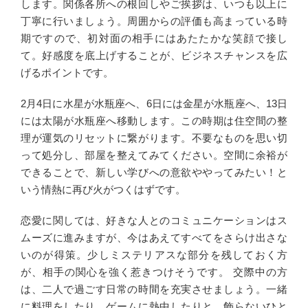
します。関係各所への根回しやご挨拶は、いつも以上に
丁寧に行いましょう。周囲からの評価も高まっている時
期ですので、初対面の相手にはあたたかな笑顔で接し
て。好感度を底上げすることが、ビジネスチャンスを広
げるポイントです。
2月4日に水星が水瓶座へ、6日には金星が水瓶座へ、13日
には太陽が水瓶座へ移動します。この時期は住空間の整
理が運気のリセットに繋がります。不要なものを思い切
って処分し、部屋を整えてみてください。空間に余裕が
できることで、新しい学びへの意欲ややってみたい！と
いう情熱に再び火がつくはずです。
恋愛に関しては、好きな人とのコミュニケーションはス
ムーズに進みますが、今はあえてすべてをさらけ出さな
いのが得策。少しミステリアスな部分を残しておく方
が、相手の関心を強く惹きつけそうです。 交際中の方
は、二人で過ごす日常の時間を充実させましょう。一緒
に料理をしたり、ゲームに熱中したりと、飾らないひと