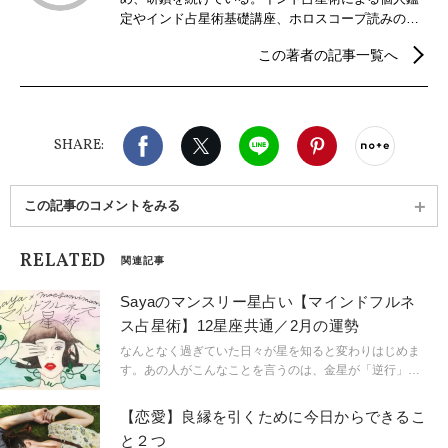
定やインド占星術基礎講座、ホロスコープ読みの講
座などを開催。2018年からはインドの暦パンチャン
この著者の記事一覧へ
ガ手帳の制作販売を行っている。
Facebook
X（旧twitter）
LINE
Pinterest
noteで
SHARE:
この記事のコメントをみる
RELATED
関連記事
Sayaのマンスリー星占い【マインドフルネ
ス占星術】12星座共通／2月の運勢
なんとなく過ぎていた日々が星を知ると変わりはじめま
す。あの人がこんなことを言うのは、金星が「逆行」し
ているから。連絡ミスが多発するのは水星「逆行」のせ
い。こんなにも気持ちが盛り上がるのは満月だからと言
【恋愛】良縁を引くために今日からできるこ
うように。星という眼鏡をもつことで、小さなささやき
と２つ
や予兆にも気づき始め、「今、ここ」に集中できるよう