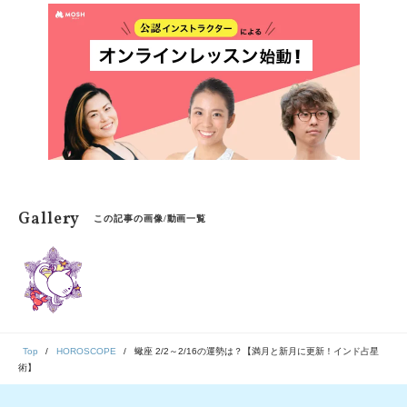
ないのか？手放すべき感情ではないのか？と迷いが生じ
てしまうことは少なくありません。そんな迷えるヨギ
ー・ヨギーニに向けて、自分の心と向き合うこと、そし
て自分を知ってくことを、ヨガと占いという２つのツー
ルを活用して伝えているIKUMIさんにお話を伺いまし
た。
Gallery
この記事の画像/動画一覧
Top
HOROSCOPE
蠍座 2/2～2/16の運勢は？【満月と新月に更新！インド占星
術】