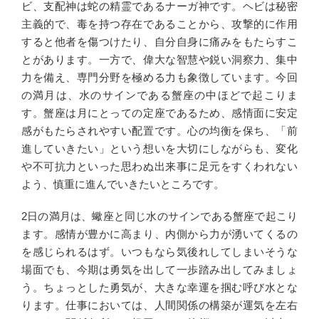
ビ、支配神は蛇の精霊であるナーガ神です。ヘビは秘密
主義的で、毒を持つ存在であることから、攻撃的に作用
すると他者を傷つけたり、自分自身に痛みをもたらすこ
とがあります。一方で、偉大な智慧や鋭い洞察力、集中
力を備え、専門分野を極める力も象徴しています。今回
の満月は、水のサインである蟹座の中ほどで起こりま
す。蟹座は月にとっての定座であるため、感情面に安定
感がもたらされやすい配置です。心の均衡を保ち、「前
進していきたい」という想いを大切にしながらも、変化
や不可抗力といった思わぬ出来事に足元をすくわれない
よう、慎重に進んでいきたいところです。
2日の満月は、蠍座と同じ水のサインである蟹座で起こり
ます。感情が豊かに高まり、内側から力が湧いてくるの
を感じられるはず。いつもなら気後れしてしまいそうな
場面でも、今期は勇気を出して一歩踏み出してみましょ
う。ちょっとした勇気が、大きな幸運を掴む呼び水とな
ります。仕事においては、人間関係の構築が運気を左右