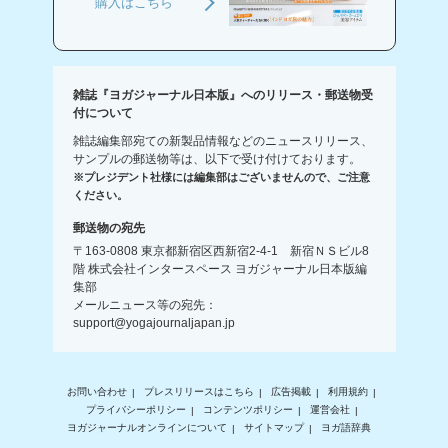
購入はこちら
雑誌『ヨガジャーナル日本版』へのリリース・郵送物受
付について
雑誌編集部宛ての新製品情報などのニュースリリース、
サンプルの郵送物等は、以下で受け付けております。
※プレジデント社様には編集部はございませんので、ご注意
ください。
郵送物の宛先
〒163-0808 東京都新宿区西新宿2-4-1 新宿ＮＳビル8
階 株式会社インタースペース ヨガジャーナル日本版編
集部
メールニュース等の宛先：
support@yogajournaljapan.jp
お問い合わせ
プレスリリースはこちら
広告掲載
利用規約
プライバシーポリシー
コンテンツポリシー
運営会社
ヨガジャーナルオンラインについて
サイトマップ
ヨガ語辞典