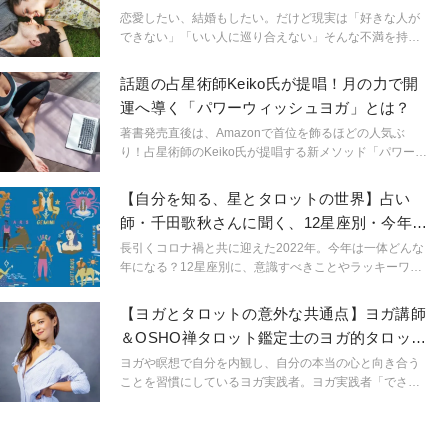
に。マインドフルに生きられるようになるのです。
恋愛したい、結婚もしたい。だけど現実は「好きな人が
「今、ここ」を生きるためのマインドフルネスな占星術
できない」「いい人に巡り合えない」そんな不満を持っ
です。
ている人、多いのでは？ 出会いがないなら、まずは人
と出会える場に行くことが大事ですが、ではその「出会
話題の占星術師Keiko氏が提唱！月の力で開
いの場」で良いご縁を引けるようになるには？日々心掛
運へ導く「パワーウィッシュヨガ」とは？
けたいポイントを考えてみました。
著書発売直後は、Amazonで首位を飾るほどの人気ぶ
り！占星術師のKeiko氏が提唱する新メソッド「パワーウ
ィッシュヨガ」をご紹介します。秋の夜長は開運ヨガで
幸せを引き寄せてみませんか？
【自分を知る、星とタロットの世界】占い
師・千田歌秋さんに聞く、12星座別・今年を
快適に過ごすコツ
長引くコロナ禍と共に迎えた2022年。今年は一体どんな
年になる？12星座別に、意識すべきことやラッキーワー
ドを教えていただきました。
【ヨガとタロットの意外な共通点】ヨガ講師
＆OSHO禅タロット鑑定士のヨガ的タロット
活用術とは？
ヨガや瞑想で自分を内観し、自分の本当の心と向き合う
ことを習慣にしているヨガ実践者。ヨガ実践者「でさ
え」いや、「というより」「だからこそ」という言い方
の方がしっくりくるかもしれないですが、ヨガ実践者こ
そ自分の直感が本当にそれでいいのか？それがエゴでは