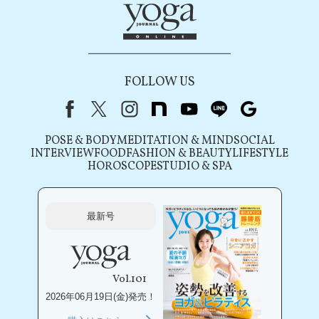
FOLLOW US
Facebook
X（旧Twitter）
instagram
note
youtube
line
Google
POSE & BODY
MEDITATION & MIND
SOCIAL
INTERVIEW
FOOD
FASHION & BEAUTY
LIFESTYLE
HOROSCOPE
STUDIO & SPA
最新号
Vol.101
2026年06月19日(金)発売！