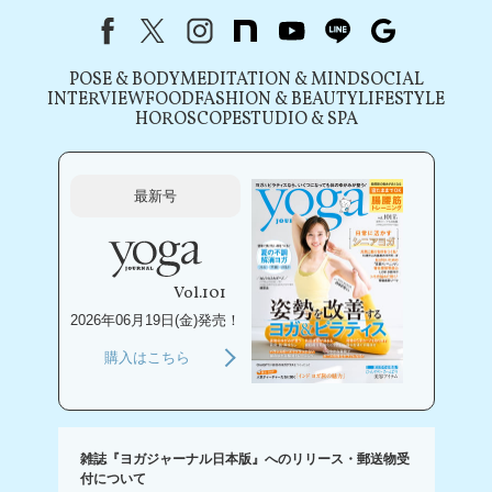
Facebook
X（旧Twitter）
instagram
note
youtube
line
Google
POSE & BODY
MEDITATION & MIND
SOCIAL
INTERVIEW
FOOD
FASHION & BEAUTY
LIFESTYLE
HOROSCOPE
STUDIO & SPA
最新号
Vol.101
2026年06月19日(金)発売！
購入はこちら
雑誌『ヨガジャーナル日本版』へのリリース・郵送物受
付について