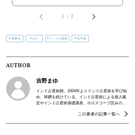
1
2
/
食事法
占い
インド占星術
牡牛座
AUTHOR
吉野まゆ
インド占星術師。2004年よりインド占星術を学び始
め、研鑽を続けている。インド占星術による個人鑑
定やインド占星術基礎講座、ホロスコープ読みの講
座などを開催。2018年からはインドの暦パンチャン
この著者の記事一覧へ
ガ手帳の制作販売を行っている。