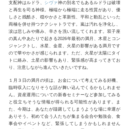
支配神はルドラ、
シヴァ
神の別名でもあるルドラは破壊
と再生を司る神様。極端から極端に走る性質があり、優
しさと残酷さ、穏やかさと革新性、平和と動乱といった
両極を併せ持つナクシャトラです。嵐は汚れを浄化し、
涙は悲しみや痛み、辛さを洗い流してくれます。双子座
の真ん中あたりで起きる2026年最初の満月、木星とコン
ジャンクトし、水星、金星、火星の影響がある満月です
ので華やかさが感じられます。ただ、火星が太陽にタイ
トに絡み、土星の影響もあり、緊張感が高まってきてお
り、注意しながら進んでいきたいですね。
１月３日の満月の頃は、お金について考えてみる好機、
臨時収入になりそうな話が舞い込んでくるかもしれませ
ん。資産運用についての新春セミナーなど参加してみる
と役立ちそうな情報が得られる可能性があります。ま
た、今期は、あなたが躊躇してしまうような場に幸運が
ありそう。初めて会う人たちが集まる会合や勉強会、食
事会やイベントなど、緊張してしまうかもしれません