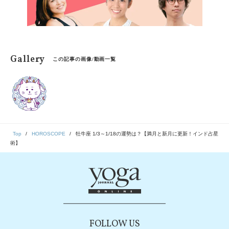
Gallery
この記事の画像/動画一覧
Top
HOROSCOPE
牡牛座 1/3～1/18の運勢は？【満月と新月に更新！インド占星
術】
FOLLOW US