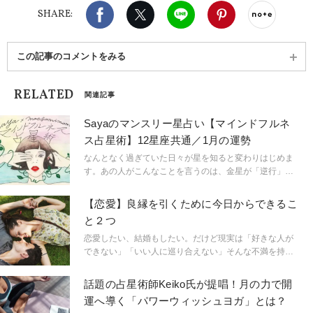
Facebook
X（旧twitter）
LINE
Pinterest
noteで
SHARE:
この記事のコメントをみる
RELATED
関連記事
Sayaのマンスリー星占い【マインドフルネ
ス占星術】12星座共通／1月の運勢
なんとなく過ぎていた日々が星を知ると変わりはじめま
す。あの人がこんなことを言うのは、金星が「逆行」し
ているから。連絡ミスが多発するのは水星「逆行」のせ
い。こんなにも気持ちが盛り上がるのは満月だからと言
【恋愛】良縁を引くために今日からできるこ
うように。星という眼鏡をもつことで、小さなささやき
と２つ
や予兆にも気づき始め、「今、ここ」に集中できるよう
に。マインドフルに生きられるようになるのです。
恋愛したい、結婚もしたい。だけど現実は「好きな人が
「今、ここ」を生きるためのマインドフルネスな占星術
できない」「いい人に巡り合えない」そんな不満を持っ
です。
ている人、多いのでは？ 出会いがないなら、まずは人
と出会える場に行くことが大事ですが、ではその「出会
話題の占星術師Keiko氏が提唱！月の力で開
いの場」で良いご縁を引けるようになるには？日々心掛
運へ導く「パワーウィッシュヨガ」とは？
けたいポイントを考えてみました。