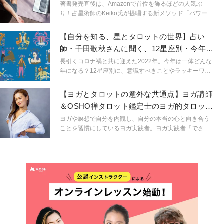
著書発売直後は、Amazonで首位を飾るほどの人気ぶ
り！占星術師のKeiko氏が提唱する新メソッド「パワーウ
ィッシュヨガ」をご紹介します。秋の夜長は開運ヨガで
幸せを引き寄せてみませんか？
【自分を知る、星とタロットの世界】占い
師・千田歌秋さんに聞く、12星座別・今年を
快適に過ごすコツ
長引くコロナ禍と共に迎えた2022年。今年は一体どんな
年になる？12星座別に、意識すべきことやラッキーワー
ドを教えていただきました。
【ヨガとタロットの意外な共通点】ヨガ講師
＆OSHO禅タロット鑑定士のヨガ的タロット
活用術とは？
ヨガや瞑想で自分を内観し、自分の本当の心と向き合う
ことを習慣にしているヨガ実践者。ヨガ実践者「でさ
え」いや、「というより」「だからこそ」という言い方
の方がしっくりくるかもしれないですが、ヨガ実践者こ
そ自分の直感が本当にそれでいいのか？それがエゴでは
ないのか？手放すべき感情ではないのか？と迷いが生じ
てしまうことは少なくありません。そんな迷えるヨギ
ー・ヨギーニに向けて、自分の心と向き合うこと、そし
て自分を知ってくことを、ヨガと占いという２つのツー
ルを活用して伝えているIKUMIさんにお話を伺いまし
た。