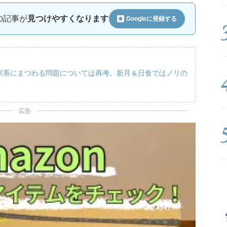
ルの記事が
見つけやすくなります
Googleに
登録する
【家系にまつわる問題については再考。新月＆日食ではノリの
広告