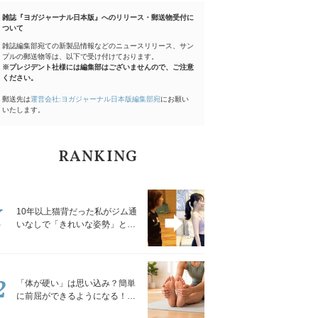
雑誌『ヨガジャーナル日本版』へのリリース・郵送物受付に
ついて
雑誌編集部宛ての新製品情報などのニュースリリース、サン
プルの郵送物等は、以下で受け付けております。
※プレジデント社様には編集部はございませんので、ご注意
ください。
郵送先は
運営会社:ヨガジャーナル日本版編集部宛
にお願い
いたします。
RANKING
1
10年以上猫背だった私がジム通
いなしで「きれいな姿勢」と褒
められるようになった秘密の習
慣
2
「体が硬い」は思い込み？簡単
に前屈ができるようになる！腿
裏を少しずつゆるめる「前屈ス