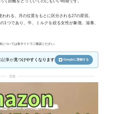
って距離をとっていくのにもいい時期です。
使われる、月の位置をもとに区分される27の星宿。
中の1つであり、牛、ミルクを絞る女性が象徴、滋養、
格については各サイトでご確認ください。
ルの記事が
見つけやすくなります
Googleに
登録する
広告