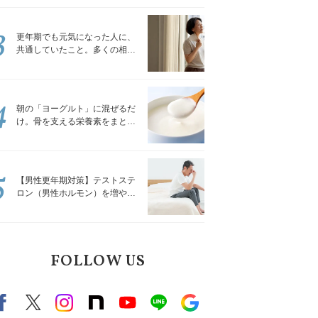
トレッチ」
3
更年期でも元気になった人に、
共通していたこと。多くの相談
を受けてきた私が言える、たっ
たひとつのこと
4
朝の「ヨーグルト」に混ぜるだ
け。骨を支える栄養素をまとめ
て補える食材3選｜管理栄養士が
解説
5
【男性更年期対策】テストステ
ロン（男性ホルモン）を増やす
「５つの食品」
FOLLOW US
Facebook
X（旧twitter）
instagram
note
Youtube
line
Google