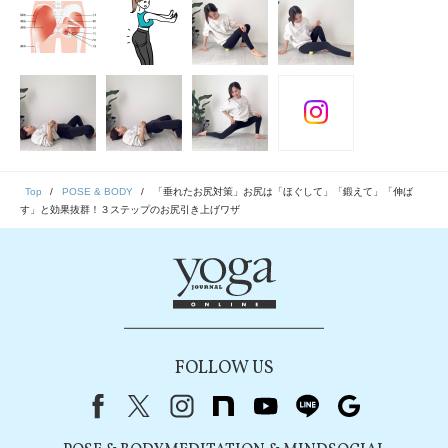
Top
POSE & BODY
「垂れたお尻対策」お尻は「ほぐして」「鍛えて」「伸ば
す」と効果抜群！３ステップのお尻引き上げワザ
FOLLOW US
Facebook
X（旧Twitter）
instagram
note
youtube
line
Google