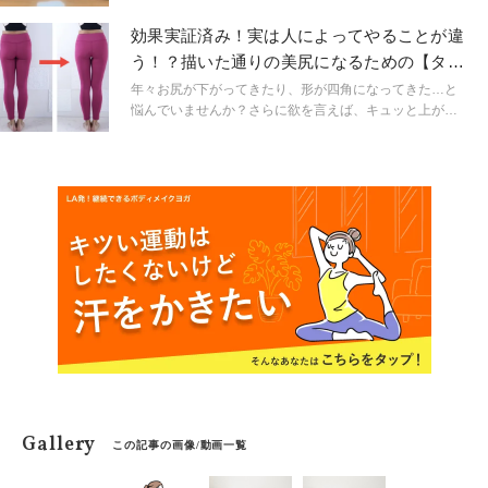
分、ふと気が付いたときには背中が丸まっていたり、お
尻が垂れて下半身がもたついて見える…なんてことも。
効果実証済み！実は人によってやることが違
そのまま放置せず、一日5分のエクササイズで美しいヒッ
う！？描いた通りの美尻になるための【タイ
プラインを手に入れましょう！
プ別お尻ほぐし】
年々お尻が下がってきたり、形が四角になってきた…と
悩んでいませんか？さらに欲を言えば、キュッと上がっ
たお尻になりたい！と思っていませんか？とはいえ、お
尻を上げたい！と言う人は、闇雲にお尻のトレーニング
をすればいいというわけではないんです。今日はタイプ
別にやって欲しいほぐしをご紹介します！
Gallery
この記事の画像/動画一覧