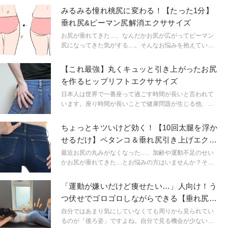
みるみる憧れ桃尻に変わる！【たった1分】
垂れ尻&ピーマン尻解消エクササイズ
お尻が垂れてきた…、なんだかお尻が広がってピーマン
尻になってきた気がする…。そんなお悩みを抱えている
方のために、今回はたった1分で憧れのプリっと桃尻を手
に入れるためのエクササイズをご紹介します。
【これ最強】丸くキュッと引き上がったお尻
を作るヒップリフトエクササイズ
日本人は世界で一番座って過ごす時間が長いと言われて
います。座り時間が長いことで健康問題が生じる他、お
尻の筋肉が衰えて「垂れ尻」になってしまうのも深刻で
す。そこで今回はお尻の形を丸く、そして位置をキュッ
ちょっとキツいけど効く！【10回太腿を浮か
と高く引き上げるのに効果的なエクササイズをご紹介し
せるだけ】ペタンコ＆垂れ尻引き上げエクサ
ます。
サイズ
最近お尻の丸みがなくなった…、加齢や運動不足のせい
かお尻が垂れてきた…とお悩みの方はいませんか？そん
な方に向けて今回は、ちょっときついけどたった10回で
OK！の美尻エクササイズをご紹介します。
「運動が嫌いだけど痩せたい…」人向け！う
つ伏せでゴロゴロしながらできる【垂れ尻引
き締めエクサ】
自分ではあまり気にしていなくても周りから見られてい
るのが「後ろ姿」ですよね。自分で見る機会が少ない