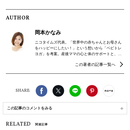
AUTHOR
岡本かなみ
ニコタイムズ代表。「世界中の赤ちゃんとお母さん
をハッピーにしたい！」という想いから「ベビトレ
ヨガ」を考案。産後ママの心と体のサポートと、赤
ちゃん子どもたちの脳トレや身体作りに必要な動き
この著者の記事一覧へ
を取り入れた親子が楽しめるレッスンを行う。全国
とオンラインでレッスンやセミナーを開催したり、
子どもの姿勢づくりをテーマに保育士研修や保育大
学での講座、ベビトレヨガのDVDをリリースするな
Facebook
X（旧twitter）
LINE
Pinterest
noteで
ど幅広く活動。Instagram：@kanamiokamoto
SHARE:
この記事のコメントをみる
RELATED
関連記事