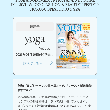
POSE & BODY
MEDITATION & MIND
SOCIAL
INTERVIEW
FOOD
FASHION & BEAUTY
LIFESTYLE
HOROSCOPE
STUDIO & SPA
最新号
Vol.101
2026年06月19日(金)発売！
購入はこちら
雑誌『ヨガジャーナル日本版』へのリリース・郵送物受
付について
雑誌編集部宛ての新製品情報などのニュースリリース、
サンプルの郵送物等は、以下で受け付けております。
※プレジデント社様には編集部はございませんので、ご注意