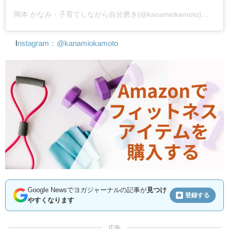
岡本 かなみ・子育てしながら自分磨き(@kanamiokamoto)がシェアした投稿
I
nstagram：@kanamiokamoto
Google Newsでヨガジャーナルの記事が
見つけ
登録する
やすくなります
広告